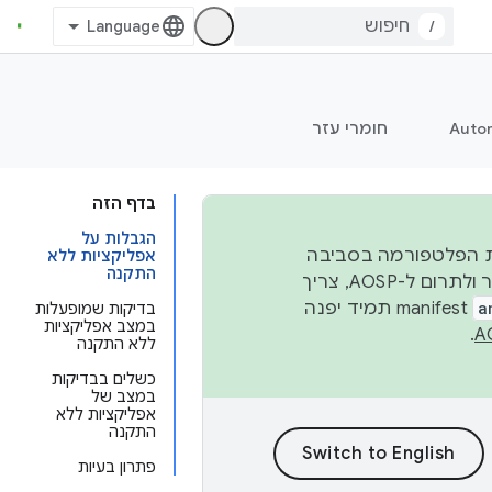
/
Auto
חומרי עזר
בדף הזה
הגבלות על
 יציבות הפלטפורמה בסביבה
אפליקציות ללא
התקנה
העסקית, נפרסם קוד מקור ב-AOSP ברבעון השני וברבעון הרביעי. כדי ליצור ולתרום ל-AOSP, צריך
a
manifest תמיד יפנה
בדיקות שמופעלות
במצב אפליקציות
.
ללא התקנה
כשלים בבדיקות
במצב של
אפליקציות ללא
התקנה
פתרון בעיות