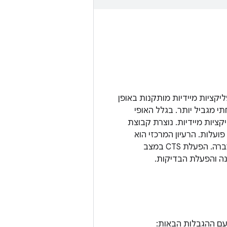
יפעלו כמו שצריך. אפליקציות מיידיות מותקנות באופן
וצה מוגבלת של יכולות והן פועלות בארגז חול (sandbox) אבטחתי מגביל יותר. בגלל האופי
ציות מיידיות. נוצרת קבוצת
קנה פועלות. הרעיון המרכזי הוא
לצמצם את הגידול בגודל של CTS על ידי בידוד של קבוצת הבדיקות המינימלית להעברה. הפעלת CTS במצב
עם ההגבלות הבאות: