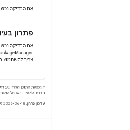
אם הבדיקה נכשל
פתרון בעיו
אם הבדיקה נכש
PackageManager ב-logcat. לדוגמה, אם מוצגת הה
צריך להשתמש בפקודה adb uninstall כדי לה
דוגמאות התוכן והקוד שבדף 
חברת Oracle ו/או של השותפים העצמאיים שלה.
עדכון אחרון: 2026-06-18 (שעון UTC).
BUILD