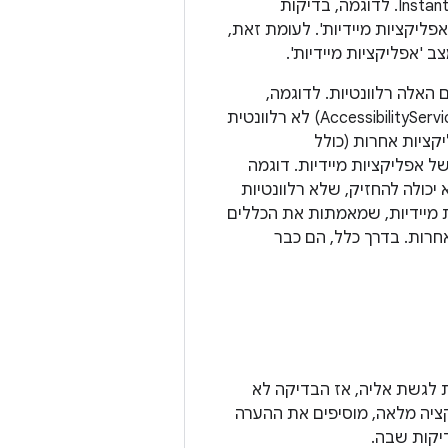
כוללת אינטראקציה עם שרת המערכת, צריך להריץ את הבדיקות האלה במצב Instant Apps. לדוגמה, בדיקות
'אפליקציות מיידיות'. לעומת זאת,
 'אפליקציות מיידיות'.
 האלה רלוונטיות. לדוגמה,
בדיקת התנהגויות ספציפיות לשירות עבור ארכיטקטורה שניתנת להרחבה (למשל, AccessibilityService) לא רלוונטית
יקציות אחרות (כולל
 אפליקציות מיידיות. דוגמה
ולה להחזיק, שלא רלוונטיות
 מיידיות, שמאמתות את הכללים
אחרות. בדרך כלל, הם כבר
 לגשת אליה, אז הבדיקה לא
ציה מלאה, מוסיפים את ההערה
יקות שבה.