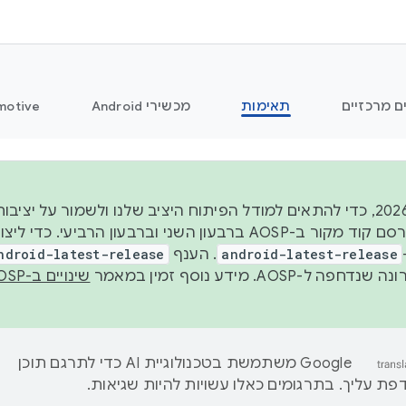
ם מרכזיים
תאימות
מכשירי Android
motive
החל משנת 2026, כדי להתאים למודל הפיתוח היציב שלנו ולשמור על
android-latest-release
. הענף
ndroid-latest-release
ל-AOSP. מידע נוסף זמין במאמר
שינויים ב-AOSP
‫Google משתמשת בטכנולוגיית AI כדי לתרגם תוכן
ת עליך. בתרגומים כאלו עשויות להיות שגיאות.