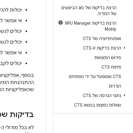
הרצת בדיקות של סוג הביצועים
יכולות להכ
של המדיה
אי אפשר לר
הרצת בדיקות NPU Manager
Mobly
יכולים לגש
אופטימיזציה של CTS
יכולים לגש
הרצת בדיקות CTS-V
אי אפשר לח
פירוש התוצאות
יכולים לקב
פיתוח CTS
בנוסף, אפליקציו
CTS שמופעל על ידי מפתחים
ההתנהגויות המיו
הורדות
שהאפליקציות האל
נתוני הגרסה של CTS
שאלות נפוצות בנושא CTS
בדיקות שמ