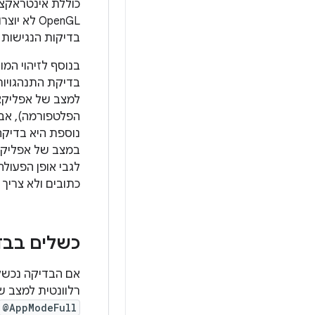
OpenGL ל
בדיקות הנגישות י
בנוסף לזיהוי המו
למצב של אפליקציו
הפלטפורמה), אבל
נוספת היא בדיקה
במצב של אפליקצי
לגבי אופן הפעולה
כתובים ולא צריך 
כשלים בבד
אם הבדיקה נכשלת
רלוונטית למצב ש
@AppModeFull