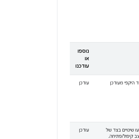
נוספו
או
עודכנו
ד היקפי מעודכן
עודכן
של מכשירים מתקפלים ב-Camera ITS. בוצעו שינויים בצד של
עודכן