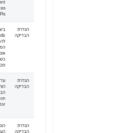
ent
tes
PIs.
הגדרת
ביצ
הבדיקה
להפ
המס
אוט
כשה
מסת
הגדרת
עדכ
הבדיקה
הור
הבד
ion
tor
הגדרת
הוס
הבדיקה
הער