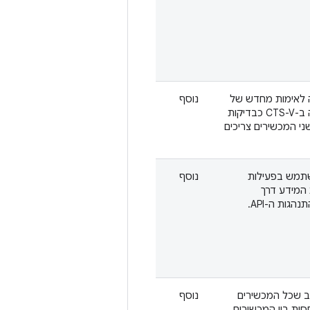
פנת ומהירה לאימות מחדש של
נוסף
תקשורת מקצה לקצה באמצעות Wi-Fi Aware. הוספת בדיקה ב-CTS-V כבדיקות
 את הבדיקה, שני המכשירים צריכים
ציות להשתמש בפעילות
נוסף
ם להעביר את המידע דרך
ב שכל המכשירים
נוסף
ת הקרבה היחסית בין המכשירים.