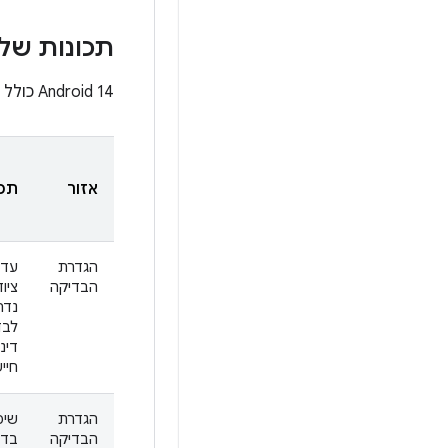
תכונות של TS Verifier
‫Android 14 כולל תיעוד חדש ומעודכן לתכונות הבאות של CTS Verifier:
אזור
תכו
הגדרת
עדכ
הבדיקה
ציו
נדר
לבד
דינ
חיי
הגדרת
שיפ
הבדיקה