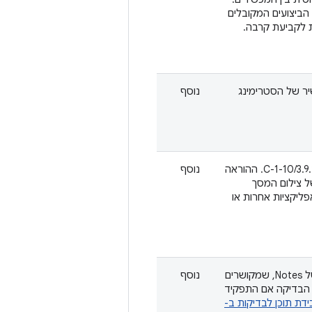
ת את הביצועים המקובלים
ג כשהמכשיר של הסטרימינג
נוסף
מוסיפים תרחישי בדיקה חדשים כדי לאכוף את דרישת CDD‏ 3.9.2/C-1-10. ההוראה
נוסף
ם צילום מסך. ContentObserver מזהה את ה-URI של צילום המסך
ליקציות אחרות או
הוספת פעילות בדיקה חדשה כדי לאכוף את ממשקי ה-API של Notes, שמקושרים
נוסף
ידת תוכן לבדיקות ב-