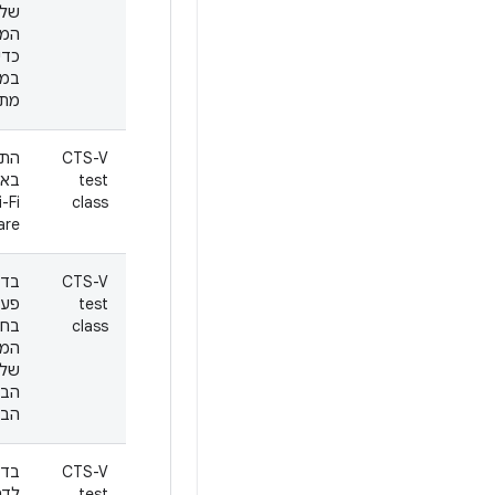
של
המצ
כדי
במכ
מתק
CTS-V
הת
test
באמ
-Fi
class
are
CTS-V
בדי
test
פעי
class
בחל
המו
של 
הבק
הבי
CTS-V
בדי
test
לדר