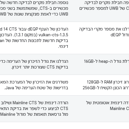
פה חבילת מקרים לבדיקה
 מכשירים
UWB כדי לאמת פונקציות שונות של UWB.
לנו את מספר מקרי הבדיקה
ל dEQP
vulkan-cts-1.3.5 (ב
דינמי.
 גודל ה-heap ל-16GB
הגדלנו את גודל הזיכרון של הערימה כד
בדיקות CTS שצורכות יותר זיכרון.
שדרוג זיכרון RAM ל-128GB
משדרגים את הזיכרון של המערכת המאר
וג הכונן הקשיח ל-256GB
בדרישות של שטח הערימה של Java.
דה דינמית אוטומטית של
הורדה דינמית של 
Mainline 
מול גרסאות תואמות של מודול Mainline.