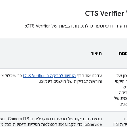
C
נות
תיאור
ון של
עדכנו את הדף
הנחיות לבדיקה ב-CTS Verifier
כך שיכלול ציו
ד היקפי
והוראות לבדיקות של חיישנים דינמיים.
ש
יקה
מית של
שנים
ור
תמיכה בבדיקות 
בדיקות ITS
ItsService כדי לקבוע את המצלמות הפיזיות הזמינות בכל מצב קיפול/פתיחה.