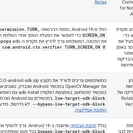
.
Notes
Cont
for No
A
permission
.
TURN
_
וע פקודת
החל מ-Android 14, נוספה ההרשאה
SCREEN
_
ON
adb כדי
כדי לאפשר את הפעלת המסך אחרי השלמת הב
ppops
עיל את
את התכונה, המשתמש צריך להריץ את פקודת ה-adb‏
 com
.
android
.
cts
.
verifier TURN
_
SCREEN
_
ON 0
ך באופן
ומטי
בדיקות
יימות
ון
אות
יקה של
במכשיר מהמחשב באמצעות הפקודה adb install עם האפשרות
low-target-sdk-block
Rotat
. במכשירים עם Android מגרסה 13 ומטה, האפשרות
--bypass-low-target-sdk-block
Vec
לא נדרשת. מידע 
התקנת אפליקציה
.
פת
בגלל
תכונת אבטחה
שהוצגה ב-Android 14, צריך להוסיף את פקודת ה-adb‏
bypass-low-target-sdk-block
ות לגבי