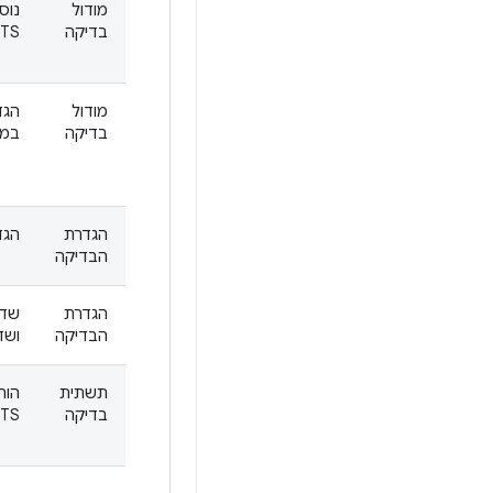
מודול
נוס
בדיקה
CTS של UWB למספר
מודול
הגד
בדיקה
במודו
הגדרת
הגדלת
הבדיקה
הגדרת
הבדיקה
ושדר
תשתית
הור
בדיקה
CTS