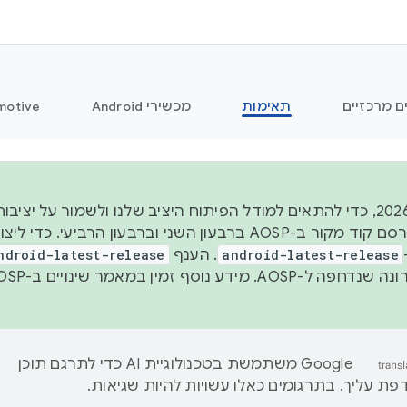
ם מרכזיים
תאימות
מכשירי Android
motive
החל משנת 2026, כדי להתאים למודל הפיתוח היציב שלנו ולשמור על
android-latest-release
. הענף
ndroid-latest-release
ל-AOSP. מידע נוסף זמין במאמר
שינויים ב-AOSP
‫Google משתמשת בטכנולוגיית AI כדי לתרגם תוכן
ת עליך. בתרגומים כאלו עשויות להיות שגיאות.