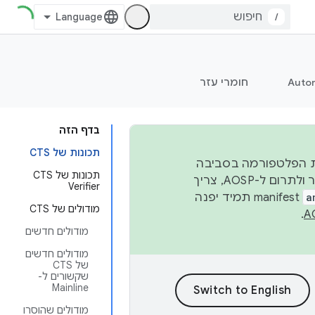
/
Auto
חומרי עזר
בדף הזה
תכונות של CTS
 יציבות הפלטפורמה בסביבה
תכונות של CTS
העסקית, נפרסם קוד מקור ב-AOSP ברבעון השני וברבעון הרביעי. כדי ליצור ולתרום ל-AOSP, צריך
Verifier
a
manifest תמיד יפנה
מודולים של CTS
.
מודולים חדשים
מודולים חדשים
של CTS
שקשורים ל-
Mainline
מודולים שהוסרו