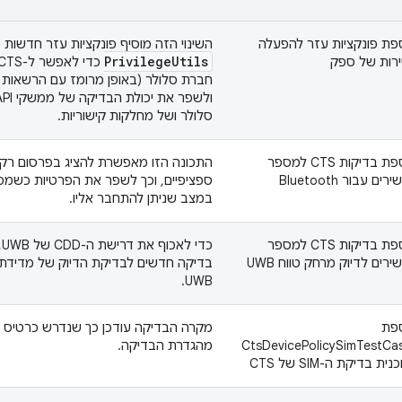
פת פונקציות עזר להפעלה
השינוי הזה מוסיף פונקציות עזר חדשות 
Privilege
Utils
רות של ספק
חברת סלולר (באופן מרומז עם הרשאות 
סלולר ושל מחלקות קישוריות.
הוספת בדיקות CTS למספר
ים עבור Bluetooth
ספציפיים, וכך לשפר את הפרטיות כשמפ
במצב שניתן להתחבר אליו.
הוספת בדיקות CTS למספר
כ
רים לדיוק מרחק טווח UWB
בדיקה חדשים לבדיקת הדיוק של מדידת 
UWB.
פת
CtsDevicePolicySimTestCa
מהגדרת הבדיקה.
ית בדיקת ה-SIM של CTS