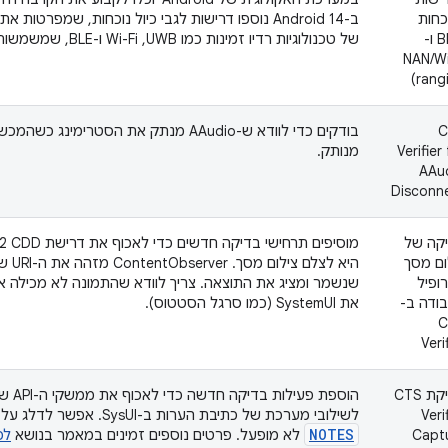
כחות
ב-Android 14 נוספו דרישות לגבי כיול נוכחות, שמפרטו
(BLE ו-
של טכנולוגיות רדיו זמינות כמו UWB,‏ Wi-Fi ו-BLE, שמשמשות לקביעת קרבה.
NAN/Wi
rangi
C
בודקים כדי לוודא ש-AAudio מנתק את הסטרימינ
Verifier
מנותק.
AAu
Disconn
קה של
ום מסך
היא לצל‫
ופיל
שנשמר ומציג את התוצאה. צריך לוודא שהתמונה לא מכילה אפ
ודה ב-
את SystemUI (כמו סרגל הסטטוס).
C
Veri
בדיקת CTS
Veri
לשילובי מערכת של כתיבת הערות ב-SysUI. אפשר לדלג על הבדיקה אם התפקיד
NOTES
Capt
לא מופעל. פרטים נוספים זמינים במאמר בנושא
לכ