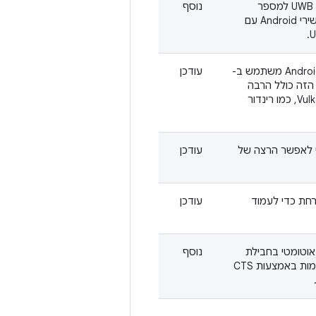
נוספה חבילת מקרים לבדיקה חדשה של UWB למספר
נוסף
מכשירים ב-CTS, שמשתמשת בשני מכשירי Android עם
העדכון של הענף dEQP עבור Android 14 CTS משתמש ב-
עודכן
מקום 1.3.1). העדכון הזה כולל הרבה
בדיקות חדשות לתכונות החדשות של Vulkan, כמו רינדור
י לאפשר הרצה של
עודכן
חת כדי לעמוד
עודכן
Mainline CTS ושילוב אוטומטי בחבילת
נוסף
CTS לביצוע כדי לשפר את בדיקת התאימות באמצעות CTS