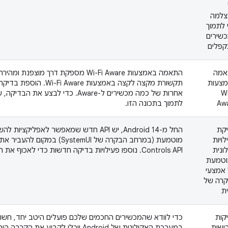
למה
 לתמוך
שירים
פלים
אמה
התאמה באמצעות Wi-Fi Aware מספקת דרך מוצ
צעות
Wi
אחרות של כמה מכשירים ל-Aware. כדי לבצע
Aw
לתמוך בתכונה הזו.
קת
החל מ-Android 14, יש API חדש שמאפשר לאפליק
לויות
מוטמעת (במרחב הבקרה של SystemUI) במקו
ונית
Controls API. נוספו פעילויות בדיקה חדשות כדי לאכוף את התנהגות ה-API.
טמעת
אמצעי
רה של
ת
קות
כדי לוודא שהמכשירים החכמים שלכם פועלים היטב יחד, חשו
ישות
במערכת האקולוגית של Android יוכלו לקבוע א