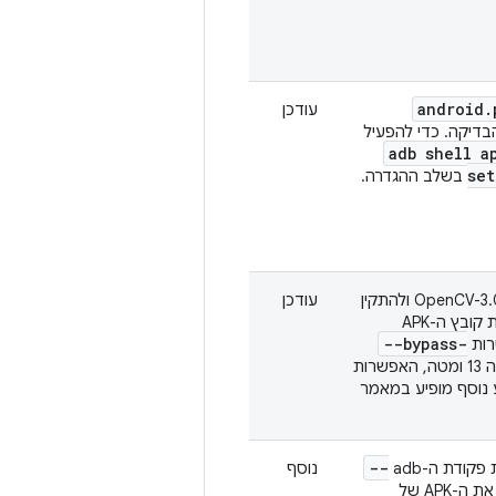
android
.
עודכן
דיקה. כדי להפעיל
adb shell a
set
בשלב ההגדרה.
המשתמשים צריכים להוריד את הקובץ OpenCV-3.0.0-android-sdk.zip ולהתקין
עודכן
את OpenCV Manager במכשיר Android שנבדק. טוענים את קובץ ה-APK
--bypass-
נוסף מופיע במאמר
--
נוסף
בכל פעם שמתקינים את ה-APK של