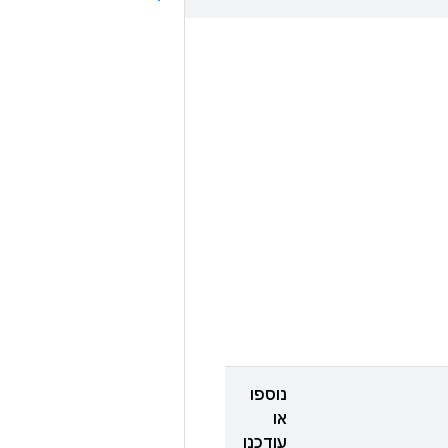
נוספו
או
עודכנו