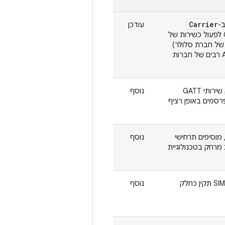
Carrier
ב-
עודכן
כדי לאפשר ל-CTS לפעול כשירות של
של חברת סלולר)
ולשפר את יכולת הבדיקה של ממשקי API רבים של חברות
התכונה הזו מאפשרת להציג בפרסום רק שירותי GATT
נוסף
רסמים באופן רציף
די לאכוף את דרישת ה-CDD של UWB, מוסיפים תרחישי
נוסף
מרחק בטכנולוגיית
מקרה הבדיקה עודכן כך שנדרש כרטיס SIM תקין כחלק
נוסף