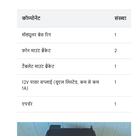
कॉम्पोनेंट
संख्या
मॉड्यूलर बेस रिग
1
फ़ोन माउंट ब्रैकेट
2
टैबलेट माउंट ब्रैकेट
1
12V पावर सप्लाई (यूएल लिस्टेड, कम से कम
1
1A)
एपर्चर
1