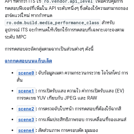
API ที่ต่ำกว่า ITS ใช้
ro.vendor.api_level
เพื่อควบคุมการ
ทดสอบฟีเจอร์ที่เพิ่มใน API ระดับหนึ่งๆ ซึ่งต้องใช้ความสามารถของ
ฮาร์ดแวร์ใหม่ หากกำหนด
ro.odm.build.media_performance_class
สำหรับ
อุปกรณ์ ITS จะกำหนดให้เรียกใช้การทดสอบที่เฉพาะเจาะจงตาม
ระดับ MPC
การทดสอบจะจัดกลุ่มตามฉากเป็นส่วนต่างๆ ดังนี้
ฉากทดสอบบนแท็บเล็ต
scene0
:
จับข้อมูลเมตา ความกระวนกระวาย ไจโรสโคป การ
สั่น
scene1
:
การเปิดรับแสง ความไว ค่าการเปิดรับแสง (EV)
การชดเชย YUV เทียบกับ JPEG และ RAW
scene2
:
การตรวจจับใบหน้า การทดสอบที่ต้องใช้ฉากสี
scene3
:
การเพิ่มประสิทธิภาพขอบ การเคลื่อนที่ของเลนส์
scene4
:
สัดส่วนภาพ การครอบตัด มุมมอง