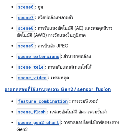
scene6
:
ซูม
scene7
:
สวิตช์กล้องหลายตัว
scene8
:
การรับแสงอัตโนมัติ (AE) และสมดุลสีขาว
อัตโนมัติ (AWB) การวัดแสงในภูมิภาค
scene9
:
การบีบอัด JPEG
scene_extensions
:
ส่วนขยายกล้อง
scene_tele
:
การสลับเลนส์เทเลโฟโต้
scene_video
:
เฟรมหลุด
ฉากทดสอบที่ใช้แท่นขุดเจาะ Gen2 / sensor_fusion
feature_combination
:
การรวมฟีเจอร์
scene_flash
:
แฟลชอัตโนมัติ อัตราเฟรมขั้นต่ำ
scene_gen2_chart
:
การทดสอบโดยใช้ชาร์ตกระดาษ
Gen2