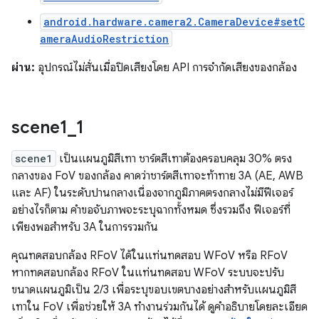
android.hardware.camera2.CameraDevice#setC
ameraAudioRestriction
ผ่าน:
อุปกรณ์ไม่สั่นเมื่อปิดเสียงโดย API การจำกัดเสียงของกล้อง
scene1
_
1
scene1
เป็นแผนภูมิสีเทา ชาร์ตสีเทาต้องครอบคลุม 30% ตรง
กลางของ FoV ของกล้อง คาดว่าชาร์ตสีเทาจะท้าทาย 3A (AE, AWB
และ AF) ในระดับปานกลางเนื่องจากภูมิภาคตรงกลางไม่มีฟีเจอร์
อย่างไรก็ตาม คำขอจับภาพจะระบุฉากทั้งหมด ซึ่งรวมถึง ฟีเจอร์ที่
เพียงพอสำหรับ 3A ในการรวมกัน
คุณทดสอบกล้อง RFoV ได้ในแท่นทดสอบ WFoV หรือ RFoV
หากทดสอบกล้อง RFoV ในแท่นทดสอบ WFoV ระบบจะปรับ
ขนาดแผนภูมิเป็น 2/3 เพื่อระบุขอบเขตบางอย่างสำหรับแผนภูมิสี
เทาใน FoV เพื่อช่วยให้ 3A ทำงานร่วมกันได้ ดูคำอธิบายโดยละเอียด