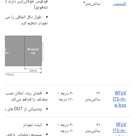
فوکوس طولانی‌تری دارند (بیشت
اکستنشن
سانتی‌متر*
تله‌فوتو)
طول دکل الحاقی را می‌توا
نمودار تنظیم کرد.
WFoV
۲۲
۶۰ درجه -
ITS-in-
سانتی‌متر
۱۲۰ درجه
مختلف را فراهم می‌کند
a-box
پشتیبانی از DUT های بزرگ مانند تبلت ها
RFoV
۳۱
۶۰ درجه -
تبلت نمودار
ITS-in-
سانتی‌متر
۹۰ درجه
سیستم روشنایی داخلی