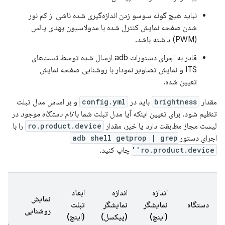
نباید هیچ گونه سوسو زدن اندازه‌گیری شده ناشی از کم نور
شدن صفحه نمایش کنترل شده با مدولاسیون پهنای پالس
(PWM) داشته باشد.
قادر به اجرای دستورات adb ارسال شده توسط تست‌های
ITS و نمایش تصاویر نمودار با روشنایی صفحه نمایش
تعیین شده.
مقدار
brightness
باید در
config.yml
و بر اساس مدل تبلت
تنظیم شود. برای تعیین اینکه آیا مدل تبلت شما با
نام دستگاه موجود
در
لیست مجاز مطابقت دارد یا خیر، مقدار
ro.product.device
را با
اجرای دستور
adb shell getprop | grep
'ro.product.device'
چاپ کنید.
نام
اندازه
اندازه
ابعاد
نمایش
(م
دستگاه
نمایشگر
نمایشگر
تبلت
روشنایی
ro
(اینچ)
(پیکسل)
(اینچ)
دست