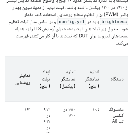
تبلت‌ها باید اندازه نمایشگر حدود ۱۰ اینچ با وضوح صفحه نمایش بیشتر
از ۱۹۲۰ در ۱۲۰۰ پیکسل داشته باشند. تبلت نباید از مدولاسیون پهنای
پالس (PWM) برای تنظیم سطح روشنایی استفاده کند. مقدار
brightness
باید در
config.yml
و بر اساس مدل تبلت تنظیم
شود. جدول زیر تبلت‌های توصیه‌شده برای آزمایش ITS را به همراه
نسخه‌های اندروید برای DUT که تبلت‌ها با آن کار می‌کنند، فهرست
می‌کند.
اندازه
اندازه
ابعاد
نما
نمایش
دستگاه
نمایشگر
نمایشگر
تبلت
بیت
روشنایی
(اینچ)
(پیکسل)
(اینچ)
ها
سامسونگ
۱۰.۵
۱۹۲۰ در
۹.۷۲
۱۹۲
۸
گلکسی
۱۲۰۰
در
تب A8
۶.۳۷
در