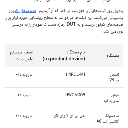
جدول زیر تبلت‌هایی را فهرست می‌کند که از آزمایش
صحنه‌های کم‌نور
پشتیبانی می‌کنند. این تبلت‌ها می‌توانند به سطح روشنایی مورد نیاز برای
صحنه‌های کم‌نور برسند و به DUT اجازه دهند تا نمودار را به درستی
نوردهی کند.
نام دستگاه
نسخه سیستم
دستگاه
(ro.product.device)
عامل تبلت
افتخار
HNROL-M1
اندروید ۱۵+
پد V9
هواوی
HWCMR09
اندروید ۸+
مدیاپد ام۵
سامسونگ
جی تی ای 8 وای فای
اندروید ۱۱+
گلکسی تب A8