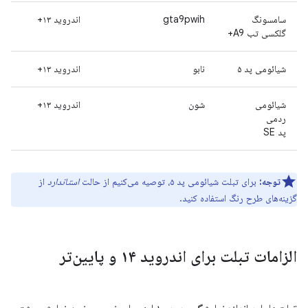
سامسونگ
gta9pwih
اندروید ۱۳+
گلکسی تب A9+
شیائومی پد ۵
نابو
اندروید ۱۳+
شیائومی
شون
اندروید ۱۳+
ردمی
پد SE
توجه:
برای تبلت شیائومی پد ۵، توصیه می‌کنیم از حالت
استاندارد
از
گزینه‌های طرح رنگ استفاده کنید.
الزامات تبلت برای اندروید ۱۴ و پایین‌تر