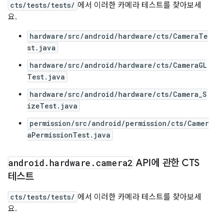
cts/tests/tests/
에서 이러한 카메라 테스트를 찾아보세
요.
hardware/src/android/hardware/cts/CameraTe
st.java
hardware/src/android/hardware/cts/CameraGL
Test.java
hardware/src/android/hardware/cts/Camera_S
izeTest.java
permission/src/android/permission/cts/Camer
aPermissionTest.java
android
.
hardware
.
camera2
API에 관한 CTS
테스트
cts/tests/tests/
에서 이러한 카메라 테스트를 찾아보세
요.