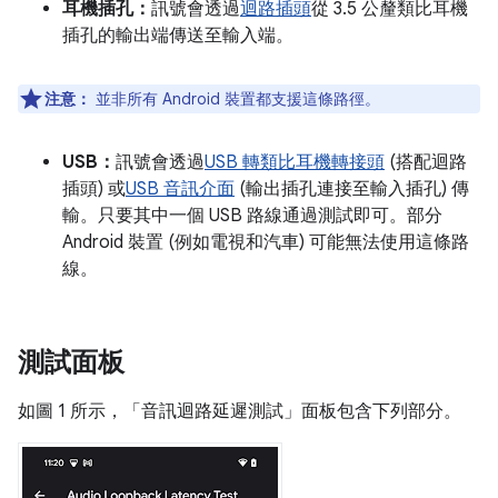
耳機插孔：
訊號會透過
迴路插頭
從 3.5 公釐類比耳機
插孔的輸出端傳送至輸入端。
注意：
並非所有 Android 裝置都支援這條路徑。
USB：
訊號會透過
USB 轉類比耳機轉接頭
(搭配迴路
插頭) 或
USB 音訊介面
(輸出插孔連接至輸入插孔) 傳
輸。只要其中一個 USB 路線通過測試即可。部分
Android 裝置 (例如電視和汽車) 可能無法使用這條路
線。
測試面板
如圖 1 所示，「音訊迴路延遲測試」
面板包含下列部分。