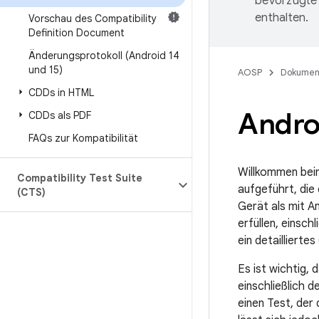
bevorzugte 
enthalten.
Vorschau des Compatibility
Definition Document
Änderungsprotokoll (Android 14
und 15)
AOSP
Dokumen
CDDs in HTML
Andro
CDDs als PDF
FAQs zur Kompatibilität
Willkommen bei
Compatibility Test Suite
aufgeführt, die
(CTS)
Gerät als mit A
erfüllen, einsch
ein detailliert
Es ist wichtig, 
einschließlich d
einen Test, der