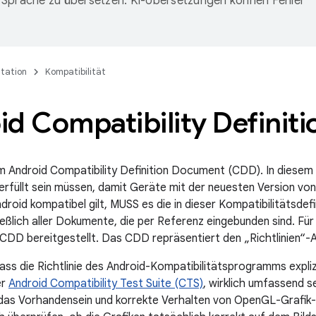
Sprache zu übersetzen. KI-Übersetzungen können Fehler
tation
Kompatibilität
id Compatibility Definit
m Android Compatibility Definition Document (CDD). In diese
 erfüllt sein müssen, damit Geräte mit der neuesten Version von
ndroid kompatibel gilt, MUSS es die in dieser Kompatibilitätsde
ließlich aller Dokumente, die per Referenz eingebunden sind. Fü
es CDD bereitgestellt. Das CDD repräsentiert den „Richtlinien“-
dass die Richtlinie des Android-Kompatibilitätsprogramms expliz
er
Android Compatibility Test Suite (CTS)
, wirklich umfassend s
 das Vorhandensein und korrekte Verhalten von OpenGL-Grafik-