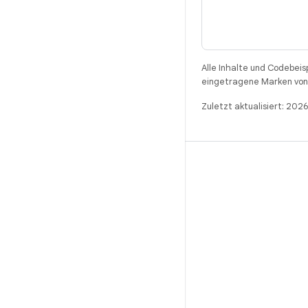
Alle Inhalte und Codebeis
eingetragene Marken von 
Zuletzt aktualisiert: 202
BUILD
Android-Repository
Anforderungen
Wird heruntergeladen
Vorschau von Binärcodes anzeigen
Werksbilder
Treiber-Binärcodes