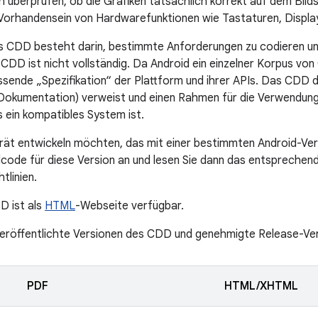
ch überprüfen, ob die Grafiken tatsächlich korrekt auf dem Bild
Vorhandensein von Hardwarefunktionen wie Tastaturen, Displa
 CDD besteht darin, bestimmte Anforderungen zu codieren und
 CDD ist nicht vollständig. Da Android ein einzelner Korpus vo
ssende „Spezifikation“ der Plattform und ihrer APIs. Das CDD di
Dokumentation) verweist und einen Rahmen für die Verwendung
 ein kompatibles System ist.
rät entwickeln möchten, das mit einer bestimmten Android-Vers
lcode für diese Version an und lesen Sie dann das entsprechend
tlinien.
D ist als
HTML
-Webseite verfügbar.
 veröffentlichte Versionen des CDD und genehmigte Release-Ver
PDF
HTML/XHTML