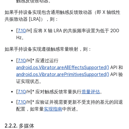
触感反馈致动器。
如果手持设备实现包含通用触感反馈致动器（即 X 轴线性
共振致动器 [LRA]），则：
[
7.10
/H] 应将 X 轴 LRA 的共振频率设置为低于 200
Hz。
如果手持设备实现遵循触感常量映射，则：
[
7.10
/H]* 应通过运行
android.os.Vibrator.areAllEffectsSupported()
API 和
android.os.Vibrator.arePrimitivesSupported()
API 验
证实现状态。
[
7.10
/H]* 应对触感反馈常量执行
质量评估
。
[
7.10
/H]* 应验证并视需要更新不受支持的基元的回退
配置，如常量
实现指南
中所述。
2
.
2
.
2
.
多媒体