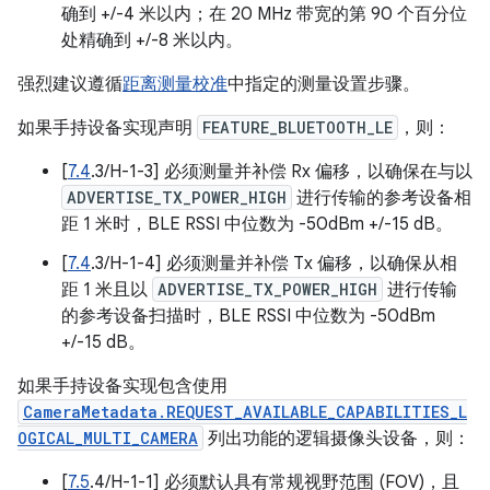
确到 +/-4 米以内；在 20 MHz 带宽的第 90 个百分位
处精确到 +/-8 米以内。
强烈建议遵循
距离测量校准
中指定的测量设置步骤。
如果手持设备实现声明
FEATURE_BLUETOOTH_LE
，则：
[
7.4
.3/H-1-3] 必须测量并补偿 Rx 偏移，以确保在与以
ADVERTISE_TX_POWER_HIGH
进行传输的参考设备相
距 1 米时，BLE RSSI 中位数为 -50dBm +/-15 dB。
[
7.4
.3/H-1-4] 必须测量并补偿 Tx 偏移，以确保从相
距 1 米且以
ADVERTISE_TX_POWER_HIGH
进行传输
的参考设备扫描时，BLE RSSI 中位数为 -50dBm
+/-15 dB。
如果手持设备实现包含使用
CameraMetadata.REQUEST_AVAILABLE_CAPABILITIES_L
OGICAL_MULTI_CAMERA
列出功能的逻辑摄像头设备，则：
[
7.5
.4/H-1-1] 必须默认具有常规视野范围 (FOV)，且