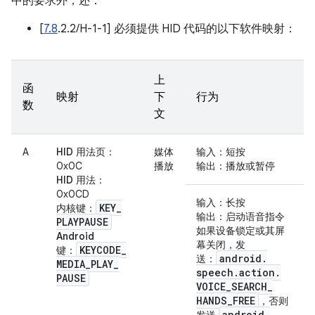
中的要求外，还：
[
7.8
.2.2/H-1-1] 必须提供 HID 代码的以下软件映射：
上
函
映射
下
行为
数
文
A
HID 用法页
：
媒体
输入
：短按
0x0C
播放
输出
：播放或暂停
HID 用法
：
0x0CD
输入
：长按
KEY
_
内核键
：
输出
：启动语音指令
PLAYPAUSE
如果设备锁定或其屏
Android
幕关闭，
发
KEYCODE
_
键
：
android
.
送
：
MEDIA
_
PLAY
_
speech
.
action
.
PAUSE
VOICE
_
SEARCH
_
HANDS
_
FREE
，否则
android
.