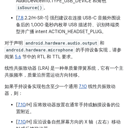
AudioDeviceInfo.TYPE_USB_DEVICE 和角色
isSource()
。
[
7.8
.2.2/H-SR-1] 强烈建议在连接 USB-C 音频外围设
备后的 1,000 毫秒内枚举 USB 描述符、识别终端类
型并广播 intent ACTION_HEADSET_PLUG。
对于声明
android.hardware.audio.output
和
android.hardware.microphone
的手持设备实现，请参
阅第
5.6
节中的 RTL 和 TTL 要求。
线性共振致动器 (LRA) 是一种单质量弹簧系统，它有一个主
共振频率，质量沿所需运动方向转移。
如果手持设备实现包含至少一个通用
7.10
线性共振致动
器，则：
[
7.10
/H] 应将致动器放置在通常手持或触摸设备的位
置附近。
[
7.10
/H] 应沿设备自然屏幕方向的 X 轴（左右）移动