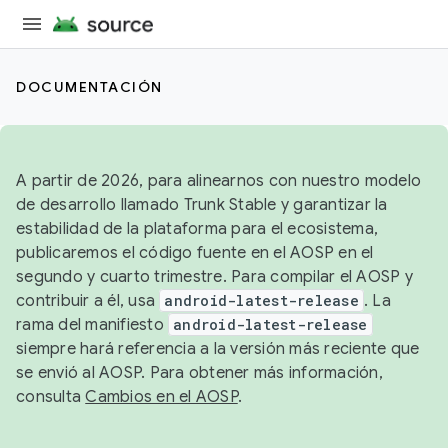
DOCUMENTACIÓN
A partir de 2026, para alinearnos con nuestro modelo
de desarrollo llamado Trunk Stable y garantizar la
estabilidad de la plataforma para el ecosistema,
publicaremos el código fuente en el AOSP en el
segundo y cuarto trimestre. Para compilar el AOSP y
contribuir a él, usa
android-latest-release
. La
rama del manifiesto
android-latest-release
siempre hará referencia a la versión más reciente que
se envió al AOSP. Para obtener más información,
consulta
Cambios en el AOSP
.