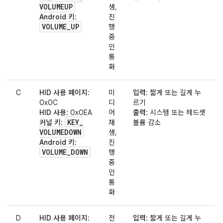
VOLUMEUP
생,
Android 키
:
진
VOLUME
_
UP
행
중
인
통
화
C
HID 사용 페이지
:
미
입력
: 짧게 또는 길게 누
0x0C
디
르기
HID 사용
: 0x0EA
어
출력
: 시스템 또는 헤드셋
KEY
_
커널 키
:
재
볼륨 감소
VOLUMEDOWN
생,
Android 키
:
진
VOLUME
_
DOWN
행
중
인
통
화
D
HID 사용 페이지
:
전
입력
: 짧게 또는 길게 누