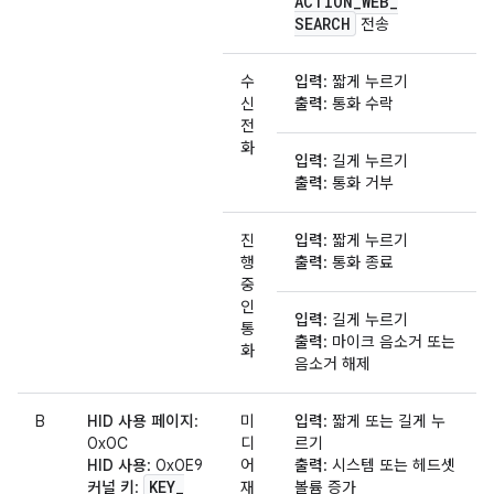
ACTION
_
WEB
_
SEARCH
전송
수
입력
: 짧게 누르기
신
출력
: 통화 수락
전
화
입력
: 길게 누르기
출력
: 통화 거부
진
입력
: 짧게 누르기
행
출력
: 통화 종료
중
인
입력
: 길게 누르기
통
출력
: 마이크 음소거 또는
화
음소거 해제
B
HID 사용 페이지
:
미
입력
: 짧게 또는 길게 누
0x0C
디
르기
HID 사용
: 0x0E9
어
출력
: 시스템 또는 헤드셋
KEY
_
커널 키
:
재
볼륨 증가