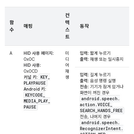
컨
함
텍
매핑
동작
수
스
트
A
HID 사용 페이지
:
미
입력
: 짧게 누르기
0x0C
디
출력
: 재생 또는 일시중지
HID 사용
:
어
0x0CD
재
입력
: 길게 누르기
KEY
_
커널 키
:
생
출력
: 음성 명령 실행
PLAYPAUSE
전송
: 기기가 잠겨 있거나
Android 키
:
화면이 꺼진 경우
KEYCODE
_
android
.
speech
.
MEDIA
_
PLAY
_
action
.
VOICE
_
PAUSE
SEARCH
_
HANDS
_
FREE
전송, 나머지 경우
android
.
speech
.
Recognizer
Intent
.