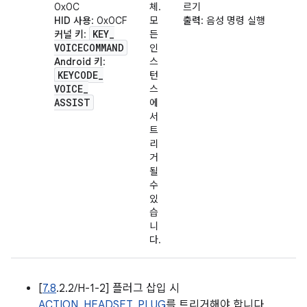
0x0C
체.
르기
HID 사용
: 0x0CF
모
출력
: 음성 명령 실행
KEY
_
커널 키
:
든
VOICECOMMAND
인
Android 키
:
스
KEYCODE
_
턴
VOICE
_
스
ASSIST
에
서
트
리
거
될
수
있
습
니
다.
[
7.8
.2.2/H-1-2] 플러그 삽입 시
ACTION_HEADSET_PLUG
를 트리거해야 합니다