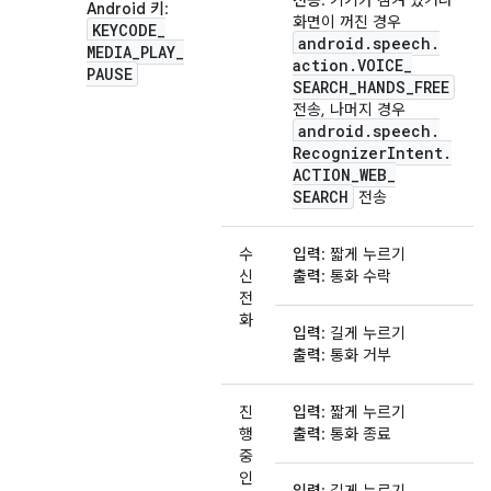
전송
: 기기가 잠겨 있거나
Android 키
:
화면이 꺼진 경우
KEYCODE
_
android
.
speech
.
MEDIA
_
PLAY
_
action
.
VOICE
_
PAUSE
SEARCH
_
HANDS
_
FREE
전송, 나머지 경우
android
.
speech
.
Recognizer
Intent
.
ACTION
_
WEB
_
SEARCH
전송
수
입력
: 짧게 누르기
신
출력
: 통화 수락
전
화
입력
: 길게 누르기
출력
: 통화 거부
진
입력
: 짧게 누르기
행
출력
: 통화 종료
중
인