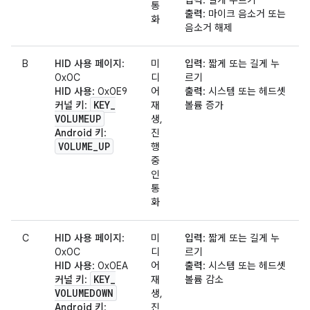
입력
: 길게 누르기
통
출력
: 마이크 음소거 또는
화
음소거 해제
B
HID 사용 페이지
:
미
입력
: 짧게 또는 길게 누
0x0C
디
르기
HID 사용
: 0x0E9
어
출력
: 시스템 또는 헤드셋
KEY
_
커널 키
:
재
볼륨 증가
VOLUMEUP
생,
Android 키
:
진
VOLUME
_
UP
행
중
인
통
화
C
HID 사용 페이지
:
미
입력
: 짧게 또는 길게 누
0x0C
디
르기
HID 사용
: 0x0EA
어
출력
: 시스템 또는 헤드셋
KEY
_
커널 키
:
재
볼륨 감소
VOLUMEDOWN
생,
Android 키
:
진