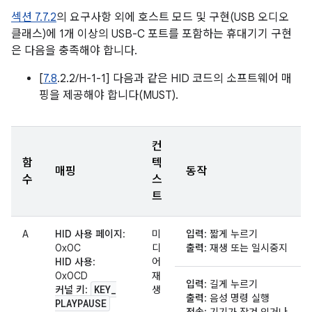
섹션 7.7.2
의 요구사항 외에 호스트 모드 및 구현(USB 오디오
클래스)에 1개 이상의 USB-C 포트를 포함하는 휴대기기 구현
은 다음을 충족해야 합니다.
[
7.8
.2.2/H-1-1] 다음과 같은 HID 코드의 소프트웨어 매
핑을 제공해야 합니다(MUST).
컨
함
텍
매핑
동작
수
스
트
A
HID 사용 페이지
:
미
입력
: 짧게 누르기
0x0C
디
출력
: 재생 또는 일시중지
HID 사용
:
어
0x0CD
재
입력
: 길게 누르기
KEY
_
커널 키
:
생
출력
: 음성 명령 실행
PLAYPAUSE