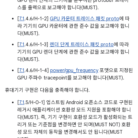
GPU 렌더 단계의 스키마를 준수하는 protobuf 트레이
스를 출력으로 보고해야 합니다(MUST).
[
7.1
.4.6/H-1-2]
GPU 카운터 트레이스 패킷 proto
에 따
라 기기의 GPU 카운터에 관한 준수 값을 보고해야 합니
다(MUST).
[
7.1
.4.6/H-1-3]
렌더 단계 트레이스 패킷 proto
에 따라
기기의 GPU 렌더 단계에 관한 준수 값을 보고해야 합니
다(MUST).
[
7.1
.4.6/H-1-4]
power/gpu_frequency
포맷으로 지정된
GPU 주파수 tracepoint를 보고해야 합니다(MUST).
휴대기기 구현은 다음을 충족해야 합니다.
[
7.1
.5/H-0-1] 업스트림 Android 오픈소스 코드로 구현된
레거시 애플리케이션 호환성 모드 지원을 포함해야 합니
다(MUST). 즉, 기기 구현이 호환성 모드가 활성화되는 트
리거 또는 기준점을 변경하면 안 되며(MUST NOT) 호환
성 모드 자체의 동작을 변경해서도 안 됩니다(MUST