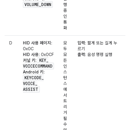
VOLUME
_
DOWN
행
중
인
통
화
D
HID 사용 페이지
:
모
입력
: 짧게 또는 길게 누
0x0C
두
르기
HID 사용
: 0x0CF
모
출력
: 음성 명령 실행
KEY
_
커널 키
:
든
VOICECOMMAND
인
Android 키
:
스
KEYCODE
_
턴
VOICE
_
스
ASSIST
에
서
트
리
거
될
수