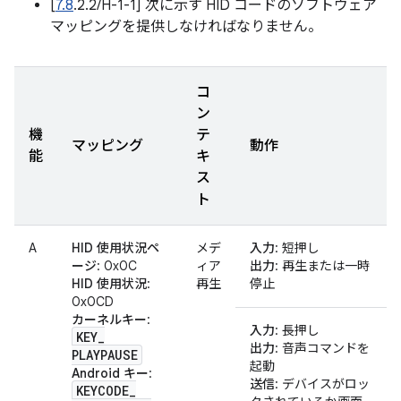
[
7.8
.2.2/H-1-1] 次に示す HID コードのソフトウェア
マッピングを提供しなければなりません。
コ
ン
機
テ
マッピング
動作
能
キ
ス
ト
A
HID 使用状況ペ
メデ
入力
: 短押し
ージ
: 0x0C
ィア
出力
: 再生または一時
HID 使用状況
:
再生
停止
0x0CD
カーネルキー
:
入力
: 長押し
KEY
_
出力
: 音声コマンドを
PLAYPAUSE
起動
Android キー
:
送信
: デバイスがロッ
KEYCODE
_