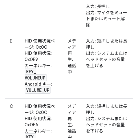
入力
: 長押し
出力
: マイクをミュー
トまたはミュート解
除
B
HID 使用状況ペ
メデ
入力
: 短押しまたは長
ージ
: 0x0C
ィア
押し
HID 使用状況
:
再
出力
: システムまたは
0x0E9
生、
ヘッドセットの音量
カーネルキー
:
通話
を上げる
KEY
_
中
VOLUMEUP
Android キー
:
VOLUME
_
UP
C
HID 使用状況ペ
メデ
入力
: 短押しまたは長
ージ
: 0x0C
ィア
押し
HID 使用状況
:
再
出力
: システムまたは
0x0EA
生、
ヘッドセットの音量
カーネルキー
:
通話
を下げる
KEY
_
中