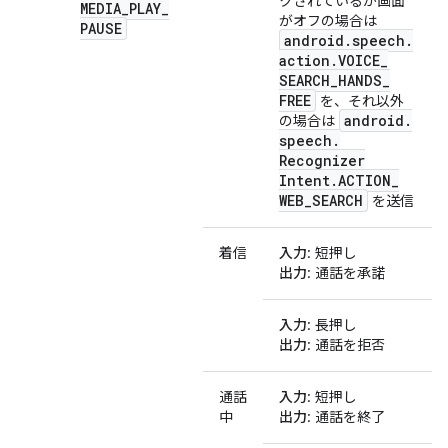
クされているか画面
MEDIA
_
PLAY
_
がオフの場合は
PAUSE
android
.
speech
.
action
.
VOICE
_
SEARCH
_
HANDS
_
FREE
を、それ以外
android
.
の場合は
speech
.
Recognizer
Intent
.
ACTION
_
WEB
_
SEARCH
を送信
着信
入力
: 短押し
出力
: 通話を承諾
入力
: 長押し
出力
: 通話を拒否
通話
入力
: 短押し
中
出力
: 通話を終了