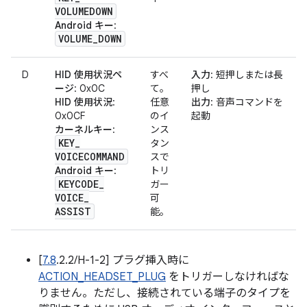
VOLUMEDOWN
Android キー
:
VOLUME
_
DOWN
D
HID 使用状況ペ
すべ
入力
: 短押しまたは長
ージ
: 0x0C
て。
押し
HID 使用状況
:
任意
出力
: 音声コマンドを
0x0CF
のイ
起動
カーネルキー
:
ンス
KEY
_
タン
VOICECOMMAND
スで
Android キー
:
トリ
KEYCODE
_
ガー
VOICE
_
可
ASSIST
能。
[
7.8
.2.2/H-1-2] プラグ挿入時に
ACTION_HEADSET_PLUG
をトリガーしなければな
りません。ただし、接続されている端子のタイプを