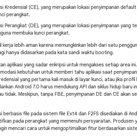
si Kredensial (CE), yang merupakan lokasi penyimpanan default
ci perangkat.
si Perangkat (DE), yang merupakan lokasi penyimpanan yang t
gguna membuka kunci perangkat.
 kerja lebih aman karena memungkinkan lebih dari satu pengguna
lagi hanya didasarkan pada kata sandi waktu booting.
n aplikasi yang sadar enkripsi untuk mengakses setiap area ini
komodasi kebutuhan untuk memberi tahu aplikasi saat penyimp
densial yang pertama kali masuk di layar kunci, atau jika profi
ankan Android 7.0 harus mendukung API dan siklus hidup baru in
 tidak. Meskipun, tanpa FBE, penyimpanan DE dan CE akan sel
i berbasis file pada sistem file Ext4 dan F2FS disediakan di A
ktifkan pada perangkat yang memenuhi persyaratan. Produsen y
gin mencari cara untuk mengoptimalkan fitur berdasarkan sist