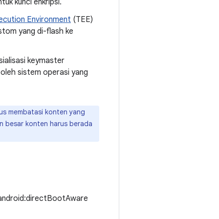
k kunci enkripsi.
ecution Environment
(TEE)
stom yang di-flash ke
sialisasi keymaster
 oleh sistem operasi yang
rus membatasi konten yang
an besar konten harus berada
at android:directBootAware