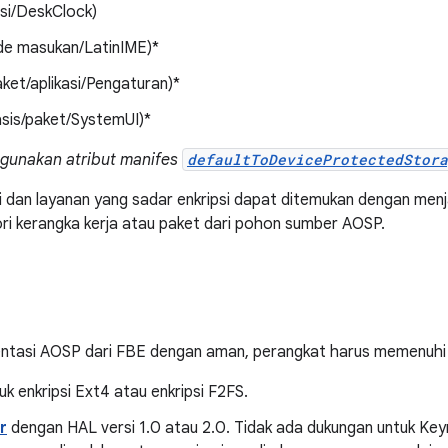
asi/DeskClock)
de masukan/LatinIME)*
aket/aplikasi/Pengaturan)*
sis/paket/SystemUI)*
ggunakan atribut manifes
defaultToDeviceProtectedStora
i dan layanan yang sadar enkripsi dapat ditemukan dengan men
ori kerangka kerja atau paket dari pohon sumber AOSP.
tasi AOSP dari FBE dengan aman, perangkat harus memenuhi 
uk enkripsi Ext4 atau enkripsi F2FS.
r
dengan HAL versi 1.0 atau 2.0. Tidak ada dukungan untuk Key