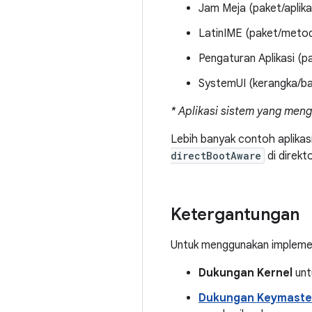
Jam Meja (paket/aplik
LatinIME (paket/meto
Pengaturan Aplikasi (p
SystemUI (kerangka/ba
* Aplikasi sistem yang men
Lebih banyak contoh aplikas
directBootAware
di direkt
Ketergantungan
Untuk menggunakan implemen
Dukungan Kernel
unt
Dukungan Keymaste