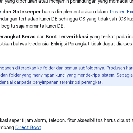
yang diperlukan atau menjamin perlindungan yang memadai untu
e
dan Gatekeeper
harus diimplementasikan dalam
Trusted Ex
indungan terhadap kunci DE sehingga OS yang tidak sah (OS ku
 begitu saja meminta kunci DE.
erangkat Keras
dan
Boot Terverifikasi
yang terikat pada ini
tikan bahwa kredensial Enkripsi Perangkat tidak dapat diakses
impanan diterapkan ke folder dan semua subfoldernya. Produsen ha
TA dan folder yang menyimpan kunci yang mendekripsi sistem. Sebagi
edensial daripada penyimpanan terenkripsi perangkat.
kasi seperti jam alarm, telepon, fitur aksesibilitas harus dibu
gembang
Direct Boot
.