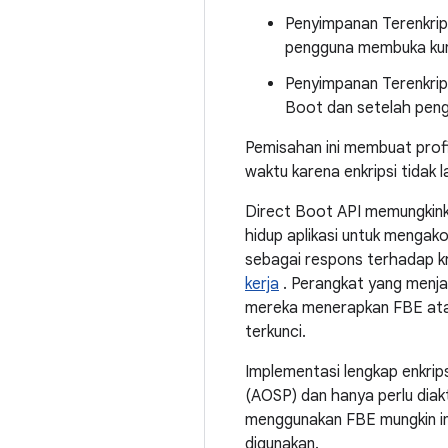
Penyimpanan Terenkrip
pengguna membuka kun
Penyimpanan Terenkrip
Boot dan setelah pen
Pemisahan ini membuat profil
waktu karena enkripsi tidak 
Direct Boot API memungkinka
hidup aplikasi untuk menga
sebagai respons terhadap kre
kerja
. Perangkat yang menjal
mereka menerapkan FBE atau
terkunci.
Implementasi lengkap enkrips
(AOSP) dan hanya perlu dia
menggunakan FBE mungkin in
digunakan.