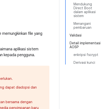
Mendukung
Direct Boot
dalam aplikasi
sistem
Menangani
pembaruan
ile memungkinkan file yang
Validasi
Detail implementasi
AOSP
gaimana aplikasi sistem
an kepada pengguna.
enkripsi fscrypt
Derivasi kunci
erlukan.
ang dapat diadopsi dan
nakan bersama dengan
i, media penyimpanan baru