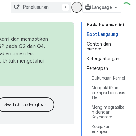
/
Pada halaman ini
Boot Langsung
 kami dan memastikan
Contoh dan
OSP pada Q2 dan Q4.
sumber
Cabang manifes
Ketergantungan
SP. Untuk mengetahui
Penerapan
Dukungan Kernel
Mengaktifkan
enkripsi berbasis
file
Mengintegrasika
n dengan
Keymaster
Kebijakan
enkripsi