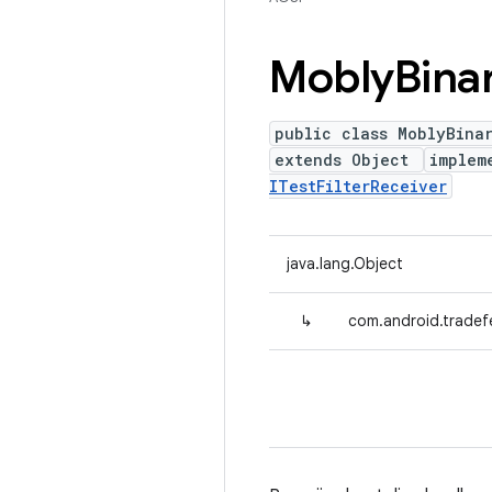
Mobly
Bina
public class MoblyBina
extends Object
implem
ITestFilterReceiver
java.lang.Object
↳
com.android.tradef