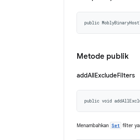
public MoblyBinaryHos
Metode publik
add
All
Exclude
Filters
public void addAllExcl
Menambahkan
Set
filter y