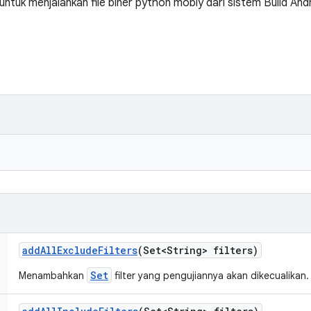
ntuk menjalankan file biner python mobly dari sistem Build And
add
All
Exclude
Filters
(Set<String> filters)
Set
Menambahkan
filter yang pengujiannya akan dikecualikan.