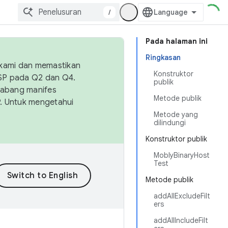
/
Pada halaman ini
Ringkasan
 kami dan memastikan
Konstruktor
OSP pada Q2 dan Q4.
publik
Cabang manifes
Metode publik
SP. Untuk mengetahui
Metode yang
dilindungi
Konstruktor publik
MoblyBinaryHost
Test
Metode publik
addAllExcludeFilt
ers
addAllIncludeFilt