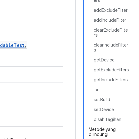
ers
addExcludeFilter
addIncludeFilter
clearExcludeFilte
rs
rdableTest
,
clearIncludeFilter
s
getDevice
getExcludeFilters
getIncludeFilters
lari
setBuild
setDevice
pisah tagihan
Metode yang
dilindungi