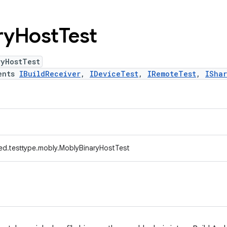
ry
Host
Test
ryHostTest
ents
IBuildReceiver
,
IDeviceTest
,
IRemoteTest
,
ISha
ed.testtype.mobly.MoblyBinaryHostTest