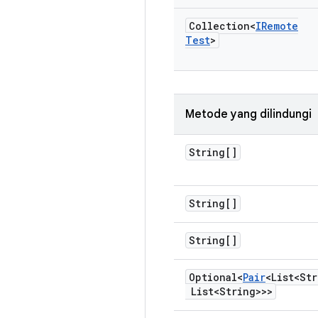
Collection<
IRemote
Test
>
Metode yang dilindungi
String[]
String[]
String[]
Optional<
Pair
<List<St
List<String>>>