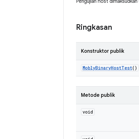
Pengujian host dimaksudkan u
Ringkasan
Konstruktor publik
Mobly
Binary
Host
Test
()
Metode publik
void