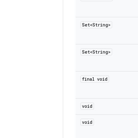
Set<String>
Set<String>
final void
void
void