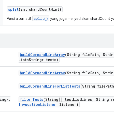
split
(int shard
Count
Hint)
split()
Versi alternatif
yang juga menyediakan shardCount ya
build
Command
Line
Array
(String file
Path
,
Strin
List<String> tests)
build
Command
Line
Array
(String file
Path
,
Strin
build
Command
Line
For
List
Tests
(String file
Path
ring>
,
filter
Tests
(String[] test
List
Lines
,
String r
Invocation
Listener
listener)