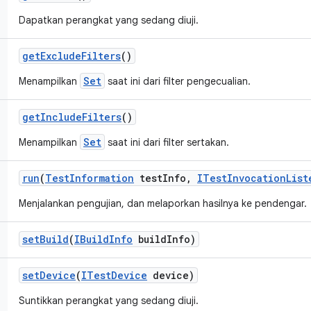
Dapatkan perangkat yang sedang diuji.
get
Exclude
Filters
()
Set
Menampilkan
saat ini dari filter pengecualian.
get
Include
Filters
()
Set
Menampilkan
saat ini dari filter sertakan.
run
(
Test
Information
test
Info
,
ITest
Invocation
List
Menjalankan pengujian, dan melaporkan hasilnya ke pendengar.
set
Build
(
IBuild
Info
build
Info)
set
Device
(
ITest
Device
device)
Suntikkan perangkat yang sedang diuji.