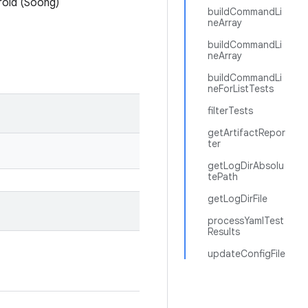
roid (Soong)
buildCommandLi
neArray
buildCommandLi
neArray
buildCommandLi
neForListTests
filterTests
getArtifactRepor
ter
getLogDirAbsolu
tePath
getLogDirFile
processYamlTest
Results
updateConfigFile