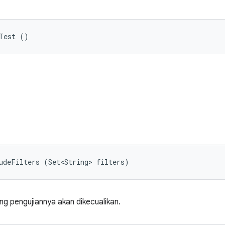
tTest ()
udeFilters (Set<String> filters)
ang pengujiannya akan dikecualikan.