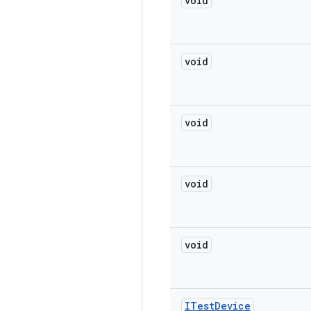
void
void
void
void
void
ITest
Device