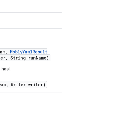
am
,
Mobly
Yaml
Result
er
,
String run
Name)
hasil.
eam
,
Writer writer)