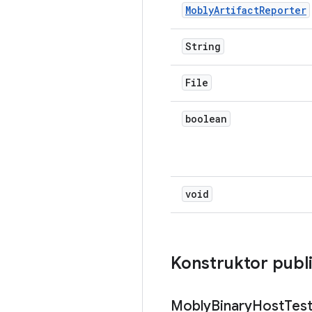
Mobly
Artifact
Reporter
String
File
boolean
void
Konstruktor publ
Mobly
Binary
Host
Tes