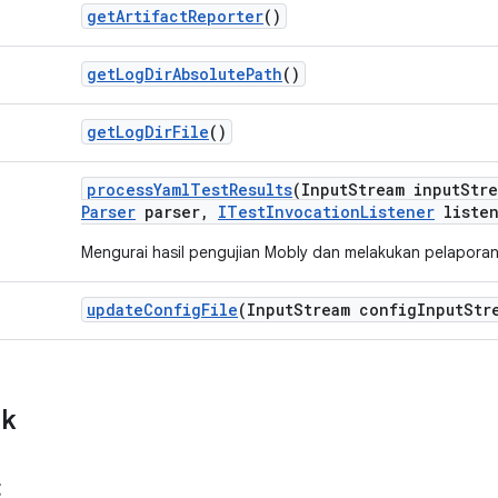
get
Artifact
Reporter
()
get
Log
Dir
Absolute
Path
()
get
Log
Dir
File
()
process
Yaml
Test
Results
(Input
Stream input
Stre
Parser
parser
,
ITest
Invocation
Listener
listen
Mengurai hasil pengujian Mobly dan melakukan pelaporan 
update
Config
File
(Input
Stream config
Input
Str
ik
t