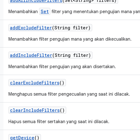
add
All
Include
Filters
(Set<String> filters)
Set
Menambahkan
filter yang menentukan pengujian mana yan
add
Exclude
Filter
(String filter)
Menambahkan filter pengujian mana yang akan dikecualikan.
add
Include
Filter
(String filter)
Menambahkan filter pengujian yang akan disertakan.
clear
Exclude
Filters
()
Menghapus semua filter pengecualian yang saat ini dilacak.
clear
Include
Filters
()
Hapus semua filter sertakan yang saat ini dilacak.
get
Device
()