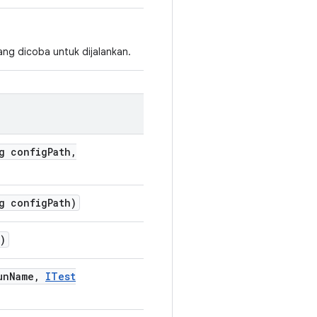
ng dicoba untuk dijalankan.
g config
Path
,
g config
Path)
)
un
Name
,
ITest