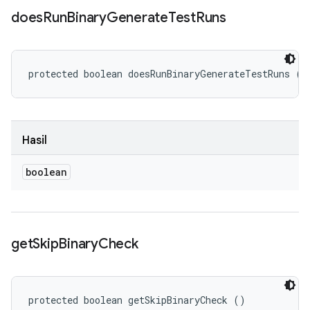
does
Run
Binary
Generate
Test
Runs
protected boolean doesRunBinaryGenerateTestRuns ()
Hasil
boolean
get
Skip
Binary
Check
protected boolean getSkipBinaryCheck ()