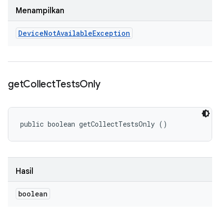
Menampilkan
Device
Not
Available
Exception
get
Collect
Tests
Only
public boolean getCollectTestsOnly ()
Hasil
boolean