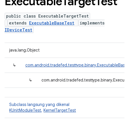
Executable
Target
Test
public class ExecutableTargetTest
extends
ExecutableBaseTest
implements
IDeviceTest
java.lang.Object
↳
com.android.tradefed.testtype.binary.ExecutableBase
↳
com.android.tradefed.testtype.binary.Execut
Subclass langsung yang dikenal
KUnitModuleTest
,
KernelTargetTest