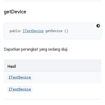
get
Device
public 
ITestDevice
 getDevice ()
Dapatkan perangkat yang sedang diuji.
Hasil
ITest
Device
ITest
Device