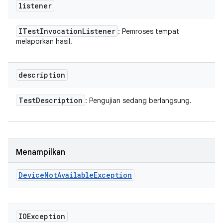
listener
ITest
Invocation
Listener
: Pemroses tempat
melaporkan hasil.
description
Test
Description
: Pengujian sedang berlangsung.
Menampilkan
Device
Not
Available
Exception
IOException