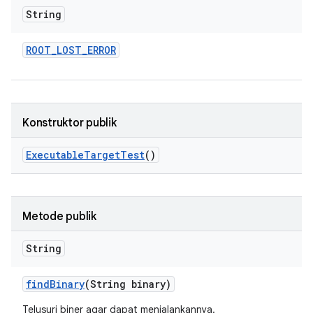
String
ROOT
_
LOST
_
ERROR
Konstruktor publik
Executable
Target
Test
()
Metode publik
String
find
Binary
(String binary)
Telusuri biner agar dapat menjalankannya.