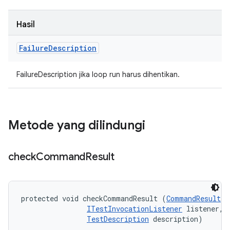
Hasil
Failure
Description
FailureDescription jika loop run harus dihentikan.
Metode yang dilindungi
check
Command
Result
protected void checkCommandResult (
CommandResult
 r
ITestInvocationListener
 listener, 

TestDescription
 description)