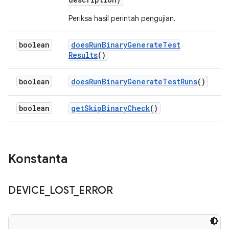
Periksa hasil perintah pengujian.
boolean
does
Run
Binary
Generate
Test
Results
()
boolean
does
Run
Binary
Generate
Test
Runs
()
boolean
get
Skip
Binary
Check
()
Konstanta
DEVICE
_
LOST
_
ERROR