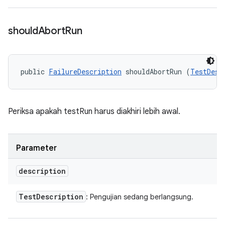
should
Abort
Run
public 
FailureDescription
 shouldAbortRun (
TestDesc
Periksa apakah testRun harus diakhiri lebih awal.
Parameter
description
Test
Description
: Pengujian sedang berlangsung.