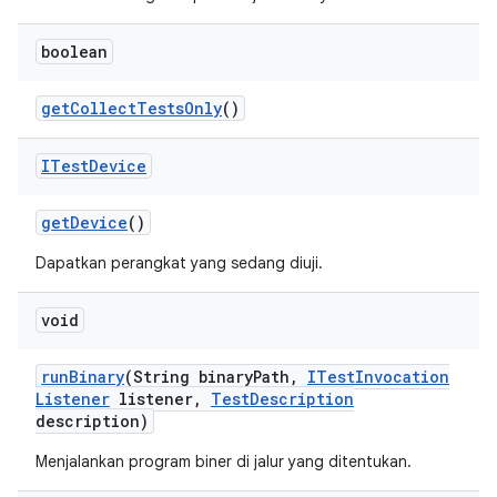
boolean
get
Collect
Tests
Only
()
ITest
Device
get
Device
()
Dapatkan perangkat yang sedang diuji.
void
run
Binary
(String binary
Path
,
ITest
Invocation
Listener
listener
,
Test
Description
description)
Menjalankan program biner di jalur yang ditentukan.