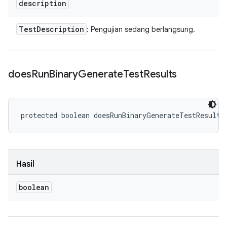
description
Test
Description
: Pengujian sedang berlangsung.
does
Run
Binary
Generate
Test
Results
protected boolean doesRunBinaryGenerateTestResults
Hasil
boolean