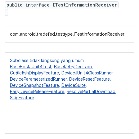
public interface ITestInformationReceiver
com.android.tradefed.testtype.ITestInformationReceiver
Subclass tidak langsung yang umum
BaseHostJUnit4Test
,
BaseRetryDecision
,
CuttlefishDisplayFeature
,
DeviceJUnit4ClassRunner
,
DeviceParameterizedRunner
,
DeviceResetFeature
,
DeviceSnapshotFeature
,
DeviceSuite
,
EarlyDeviceReleaseFeature
,
ResolvePartialDownload
,
SkipFeature