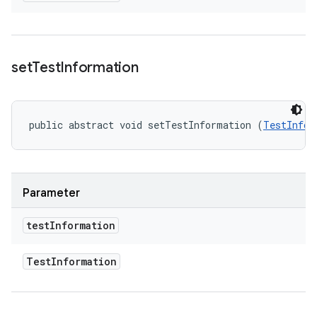
set
Test
Information
public abstract void setTestInformation (
TestInfor
Parameter
test
Information
Test
Information