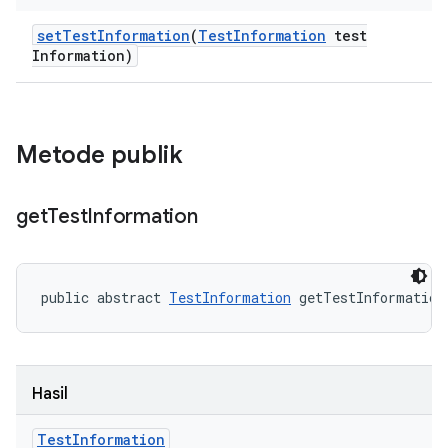
set
Test
Information
(
Test
Information
test
Information)
Metode publik
get
Test
Information
public abstract 
TestInformation
 getTestInformation
Hasil
Test
Information