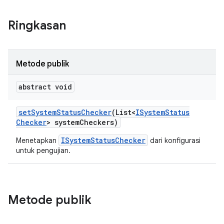
Ringkasan
Metode publik
abstract void
set
System
Status
Checker
(List<
ISystem
Status
Checker
> system
Checkers)
ISystemStatusChecker
Menetapkan
dari konfigurasi
untuk pengujian.
Metode publik