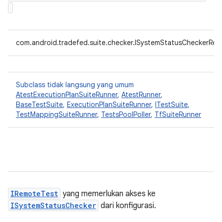
com.android.tradefed.suite.checker.ISystemStatusCheckerRece
Subclass tidak langsung yang umum
AtestExecutionPlanSuiteRunner
,
AtestRunner
,
BaseTestSuite
,
ExecutionPlanSuiteRunner
,
ITestSuite
,
TestMappingSuiteRunner
,
TestsPoolPoller
,
TfSuiteRunner
IRemoteTest
yang memerlukan akses ke
ISystemStatusChecker
dari konfigurasi.