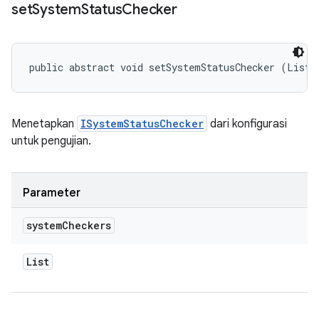
set
System
Status
Checker
public abstract void setSystemStatusChecker (List<
Menetapkan
ISystemStatusChecker
dari konfigurasi
untuk pengujian.
Parameter
system
Checkers
List