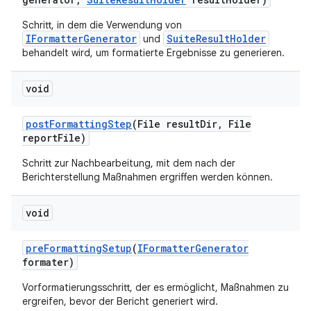
Schritt, in dem die Verwendung von
IFormatterGenerator
SuiteResultHolder
und
behandelt wird, um formatierte Ergebnisse zu generieren.
void
post
Formatting
Step
(File result
Dir
,
File
report
File)
Schritt zur Nachbearbeitung, mit dem nach der
Berichterstellung Maßnahmen ergriffen werden können.
void
pre
Formatting
Setup
(
IFormatter
Generator
formater)
Vorformatierungsschritt, der es ermöglicht, Maßnahmen zu
ergreifen, bevor der Bericht generiert wird.