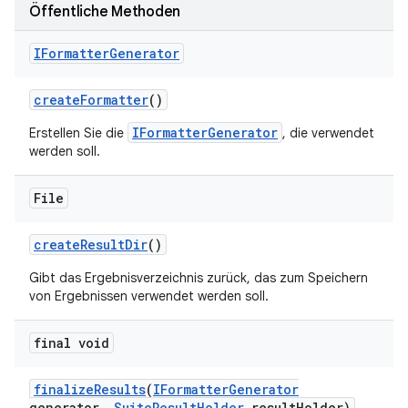
Öffentliche Methoden
IFormatter
Generator
create
Formatter
()
IFormatterGenerator
Erstellen Sie die
, die verwendet
werden soll.
File
create
Result
Dir
()
Gibt das Ergebnisverzeichnis zurück, das zum Speichern
von Ergebnissen verwendet werden soll.
final void
finalize
Results
(
IFormatter
Generator
generator
,
Suite
Result
Holder
result
Holder)