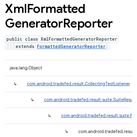
Xml
Formatted
Generator
Reporter
public class XmlFormattedGeneratorReporter
extends
FormattedGeneratorReporter
java.lang.Object
↳
com.android.tradefed.result.CollectingTestListener
↳
com.android.tradefed.result.suite.SuiteResult
↳
com.android.tradefed.result.suite.F
↳
com.android.tradefed.result