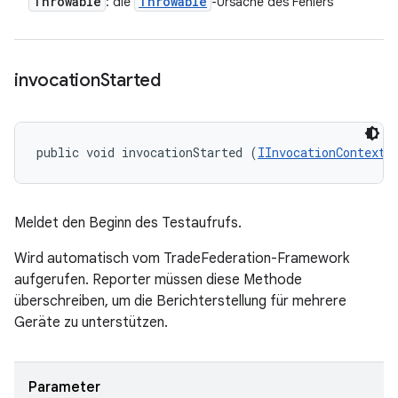
Throwable
Throwable
: die
-Ursache des Fehlers
invocation
Started
public void invocationStarted (
IInvocationContext
 
Meldet den Beginn des Testaufrufs.
Wird automatisch vom TradeFederation-Framework
aufgerufen. Reporter müssen diese Methode
überschreiben, um die Berichterstellung für mehrere
Geräte zu unterstützen.
Parameter