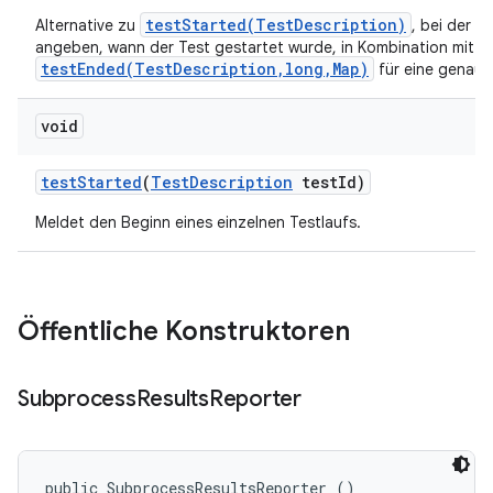
testStarted(TestDescription)
Alternative zu
, bei der w
angeben, wann der Test gestartet wurde, in Kombination mit
testEnded(TestDescription,long,Map)
für eine genau
void
test
Started
(
Test
Description
test
Id)
Meldet den Beginn eines einzelnen Testlaufs.
Öffentliche Konstruktoren
Subprocess
Results
Reporter
public SubprocessResultsReporter ()