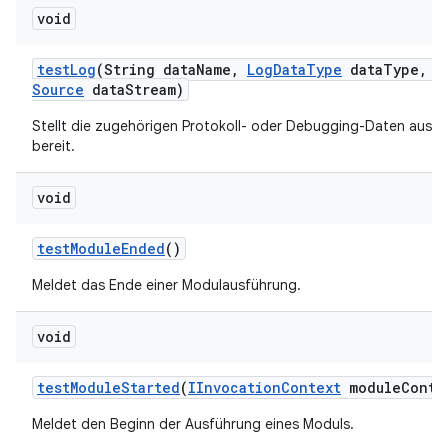
void
test
Log
(String data
Name
,
Log
Data
Type
data
Type
,
I
Source
data
Stream)
Stellt die zugehörigen Protokoll- oder Debugging-Daten aus d
bereit.
void
test
Module
Ended
()
Meldet das Ende einer Modulausführung.
void
test
Module
Started
(
IInvocation
Context
module
Conte
Meldet den Beginn der Ausführung eines Moduls.