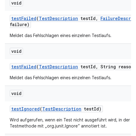
void
test
Failed
(
Test
Description
test
Id
,
Failure
Descrip
failure)
Meldet das Fehlschlagen eines einzelnen Testlaufs.
void
test
Failed
(
Test
Description
test
Id
,
String reason
Meldet das Fehlschlagen eines einzelnen Testlaufs.
void
test
Ignored
(
Test
Description
test
Id)
Wird aufgerufen, wenn ein Test nicht ausgeführt wird, in der Reg
Testmethode mit „org.junit.Ignore“ annotiert ist.