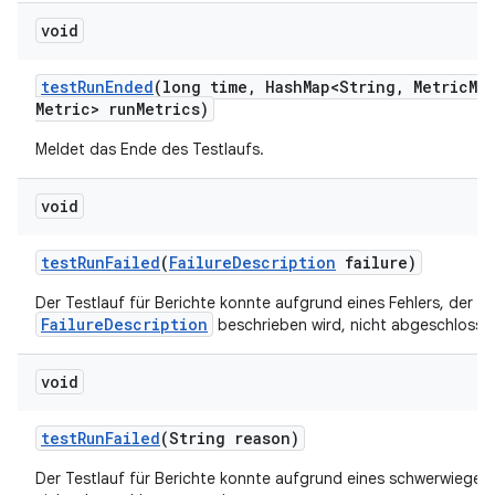
void
test
Run
Ended
(long time
,
Hash
Map<String
,
Metric
Me
Metric> run
Metrics)
Meldet das Ende des Testlaufs.
void
test
Run
Failed
(
Failure
Description
failure)
Der Testlauf für Berichte konnte aufgrund eines Fehlers, der d
FailureDescription
beschrieben wird, nicht abgeschlosse
void
test
Run
Failed
(String reason)
Der Testlauf für Berichte konnte aufgrund eines schwerwiegen