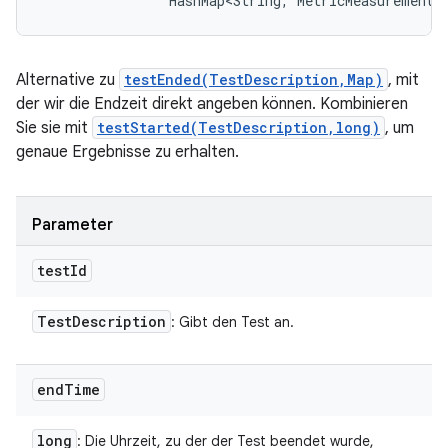
                HashMap<String, MetricMeasurement.
Alternative zu
testEnded(TestDescription,Map)
, mit
der wir die Endzeit direkt angeben können. Kombinieren
Sie sie mit
testStarted(TestDescription,long)
, um
genaue Ergebnisse zu erhalten.
Parameter
test
Id
Test
Description
: Gibt den Test an.
end
Time
long
: Die Uhrzeit, zu der der Test beendet wurde,