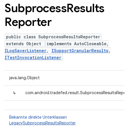
Subprocess
Results
Reporter
public class SubprocessResultsReporter
extends Object
implements AutoCloseable,
ILogSaverListener
,
ISupportGranularResults
,
ITestInvocationListener
java.lang.Object
↳
com.android.tradefed.result.SubprocessResultsReport
Bekannte direkte Unterklassen
LegacySubprocessResultsReporter