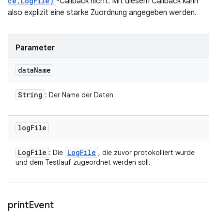
ce,LogFile)
-Callback nicht. Mit diesem Callback kann
also explizit eine starke Zuordnung angegeben werden.
Parameter
data
Name
String
: Der Name der Daten
log
File
Log
File
Log
File
: Die
, die zuvor protokolliert wurde
und dem Testlauf zugeordnet werden soll.
print
Event