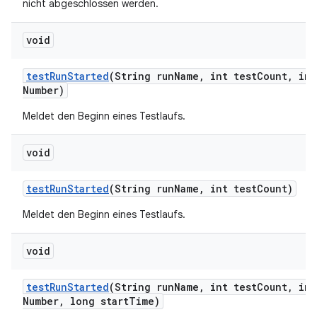
nicht abgeschlossen werden.
void
test
Run
Started
(String run
Name
,
int test
Count
,
int
Number)
Meldet den Beginn eines Testlaufs.
void
test
Run
Started
(String run
Name
,
int test
Count)
Meldet den Beginn eines Testlaufs.
void
test
Run
Started
(String run
Name
,
int test
Count
,
int
Number
,
long start
Time)