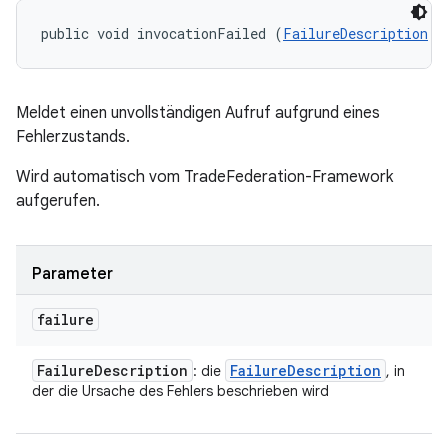
public void invocationFailed (
FailureDescription
 f
Meldet einen unvollständigen Aufruf aufgrund eines
Fehlerzustands.
Wird automatisch vom TradeFederation-Framework
aufgerufen.
Parameter
failure
Failure
Description
Failure
Description
: die
, in
der die Ursache des Fehlers beschrieben wird