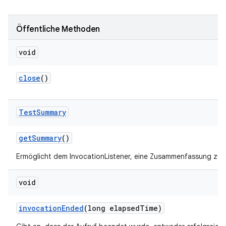
Öffentliche Methoden
void
close
()
Test
Summary
get
Summary
()
Ermöglicht dem InvocationListener, eine Zusammenfassung zu
void
invocation
Ended
(long elapsed
Time)