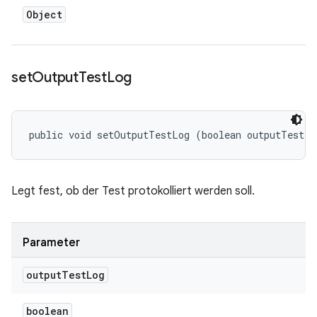
Object
set
Output
Test
Log
public void setOutputTestLog (boolean outputTestLo
Legt fest, ob der Test protokolliert werden soll.
Parameter
output
Test
Log
boolean