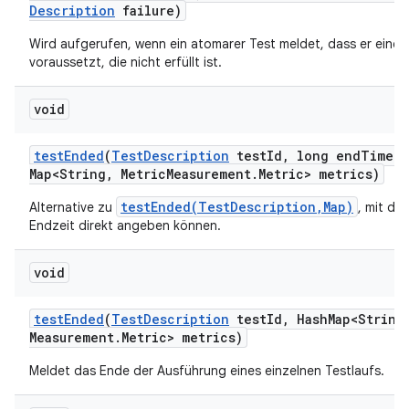
Description
failure)
Wird aufgerufen, wenn ein atomarer Test meldet, dass er eine
voraussetzt, die nicht erfüllt ist.
void
test
Ended
(
Test
Description
test
Id
,
long end
Time
,
Map<String
,
Metric
Measurement
.
Metric> metrics)
testEnded(TestDescription,Map)
Alternative zu
, mit der
Endzeit direkt angeben können.
void
test
Ended
(
Test
Description
test
Id
,
Hash
Map<String
Measurement
.
Metric> metrics)
Meldet das Ende der Ausführung eines einzelnen Testlaufs.