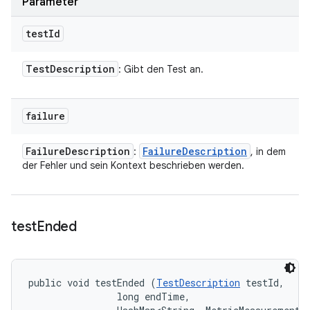
Parameter
test
Id
Test
Description
: Gibt den Test an.
failure
Failure
Description
Failure
Description
:
, in dem
der Fehler und sein Kontext beschrieben werden.
test
Ended
public void testEnded (
TestDescription
 testId, 

                long endTime, 
