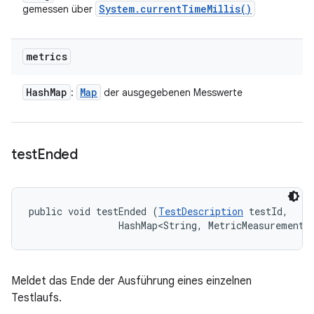
System
.
current
Time
Millis(
)
gemessen über
metrics
Hash
Map
Map
:
der ausgegebenen Messwerte
test
Ended
public void testEnded (
TestDescription
 testId, 

                HashMap<String, MetricMeasurement.
Meldet das Ende der Ausführung eines einzelnen
Testlaufs.