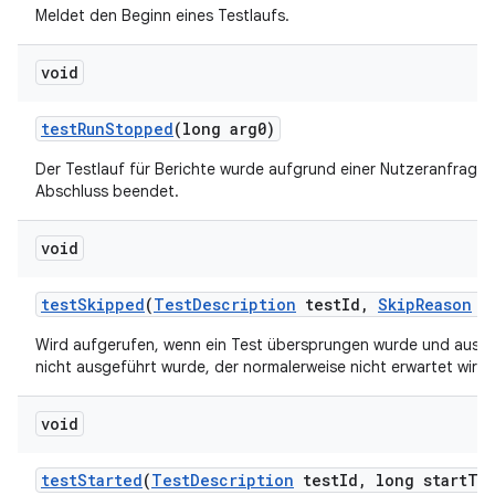
Meldet den Beginn eines Testlaufs.
void
test
Run
Stopped
(long arg0)
Der Testlauf für Berichte wurde aufgrund einer Nutzeranfrage
Abschluss beendet.
void
test
Skipped
(
Test
Description
test
Id
,
Skip
Reason
re
Wird aufgerufen, wenn ein Test übersprungen wurde und aus 
nicht ausgeführt wurde, der normalerweise nicht erwartet wird.
void
test
Started
(
Test
Description
test
Id
,
long start
Ti