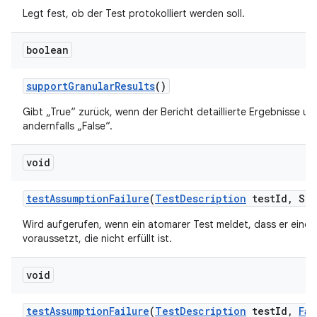
Legt fest, ob der Test protokolliert werden soll.
boolean
support
Granular
Results
()
Gibt „True“ zurück, wenn der Bericht detaillierte Ergebnisse un
andernfalls „False“.
void
test
Assumption
Failure
(
Test
Description
test
Id
,
Str
Wird aufgerufen, wenn ein atomarer Test meldet, dass er eine
voraussetzt, die nicht erfüllt ist.
void
test
Assumption
Failure
(
Test
Description
test
Id
,
Fai