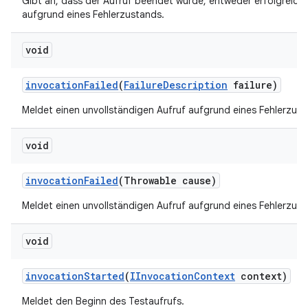
Gibt an, dass der Aufruf beendet wurde, entweder erfolgreich
aufgrund eines Fehlerzustands.
void
invocation
Failed
(
Failure
Description
failure)
Meldet einen unvollständigen Aufruf aufgrund eines Fehlerzust
void
invocation
Failed
(Throwable cause)
Meldet einen unvollständigen Aufruf aufgrund eines Fehlerzust
void
invocation
Started
(
IInvocation
Context
context)
Meldet den Beginn des Testaufrufs.