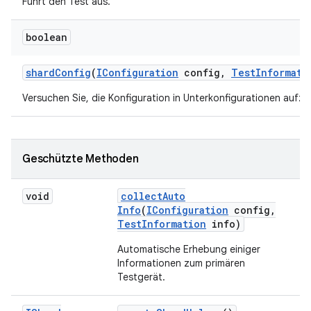
Führt den Test aus.
boolean
shard
Config
(
IConfiguration
config
,
Test
Informati
Versuchen Sie, die Konfiguration in Unterkonfigurationen aufzu
Geschützte Methoden
void
collect
Auto
Info
(
IConfiguration
config
,
Test
Information
info)
Automatische Erhebung einiger
Informationen zum primären
Testgerät.