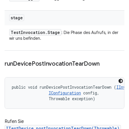
stage
Test
Invocation
.
Stage
: Die Phase des Aufrufs, in der
wir uns befinden.
run
Device
Post
Invocation
Tear
Down
public void runDevicePostInvocationTearDown (
IInvo
IConfiguration
 config, 

                Throwable exception)
Rufen Sie
ITestDevice.postInvocationTearDown(Throwable)