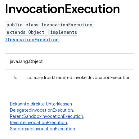
Invocation
Execution
public class InvocationExecution
extends Object
implements
IInvocationExecution
java.lang.Object
↳
com.android.tradefed.invoker.InvocationExecution
Bekannte direkte Unterklassen
DelegatedInvocationExecution
,
ParentSandboxInvocationExecution
,
RemoteInvocationExecution
,
SandboxedInvocationExecution