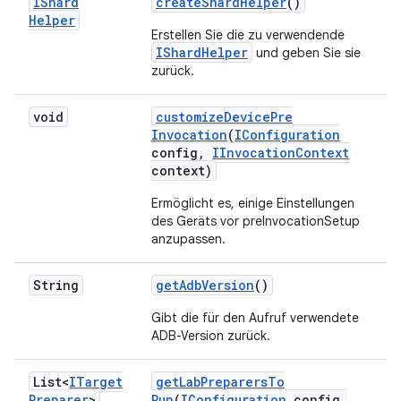
IShard
create
Shard
Helper
()
Helper
Erstellen Sie die zu verwendende
IShardHelper
und geben Sie sie
zurück.
void
customize
Device
Pre
Invocation
(
IConfiguration
config
,
IInvocation
Context
context)
Ermöglicht es, einige Einstellungen
des Geräts vor preInvocationSetup
anzupassen.
String
get
Adb
Version
()
Gibt die für den Aufruf verwendete
ADB-Version zurück.
List<
ITarget
get
Lab
Preparers
To
Preparer
>
Run
(
IConfiguration
config
,