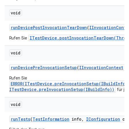
void
run
Device
Post
Invocation
Tear
Down
(
IInvocation
Conte
ITestDevice.postInvocationTearDown(Throw
Rufen Sie
void
run
Device
Pre
Invocation
Setup
(
IInvocation
Context
co
Rufen Sie
ERROR(ITestDevice.preInvocationSetup(IBuildInfo)
ITestDevice.preInvocationSetup(IBuildInfo))
für jed
void
run
Tests
(
Test
Information
info
,
IConfiguration
con