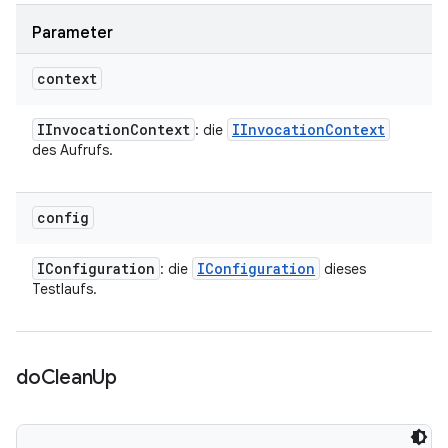
Parameter
context
IInvocation
Context
IInvocation
Context
: die
des Aufrufs.
config
IConfiguration
IConfiguration
: die
dieses
Testlaufs.
do
Clean
Up