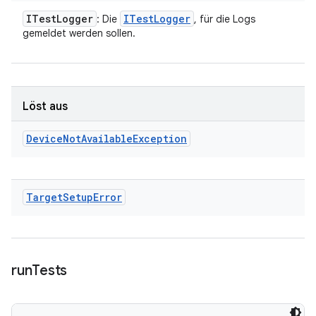
ITest
Logger
ITest
Logger
: Die
, für die Logs
gemeldet werden sollen.
Löst aus
Device
Not
Available
Exception
Target
Setup
Error
run
Tests