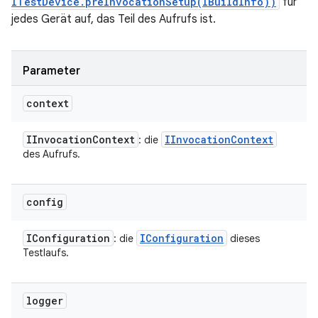
ITestDevice.preInvocationSetup(IBuildInfo))
für
jedes Gerät auf, das Teil des Aufrufs ist.
Parameter
context
IInvocation
Context
IInvocation
Context
: die
des Aufrufs.
config
IConfiguration
IConfiguration
: die
dieses
Testlaufs.
logger