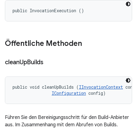
public InvocationExecution ()
Öffentliche Methoden
clean
Up
Builds
public void cleanUpBuilds (
IInvocationContext
 conte
IConfiguration
 config)
Führen Sie den Bereinigungsschritt für den Build-Anbieter
aus. Im Zusammenhang mit dem Abrufen von Builds.