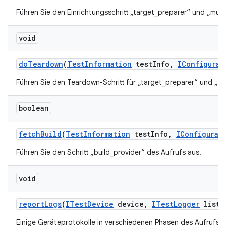
Führen Sie den Einrichtungsschritt „target_preparer“ und „mult
void
do
Teardown
(
Test
Information
test
Info
,
IConfigurat
Führen Sie den Teardown-Schritt für „target_preparer“ und „mu
boolean
fetch
Build
(
Test
Information
test
Info
,
IConfigurat
Führen Sie den Schritt „build_provider“ des Aufrufs aus.
void
report
Logs
(
ITest
Device
device
,
ITest
Logger
liste
Einige Geräteprotokolle in verschiedenen Phasen des Aufrufs 