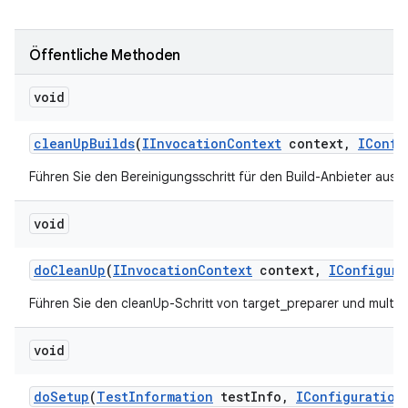
Öffentliche Methoden
void
clean
Up
Builds
(
IInvocation
Context
context
,
IConfi
Führen Sie den Bereinigungsschritt für den Build-Anbieter aus.
void
do
Clean
Up
(
IInvocation
Context
context
,
IConfigura
Führen Sie den cleanUp-Schritt von target_preparer und multi_
void
do
Setup
(
Test
Information
test
Info
,
IConfiguration