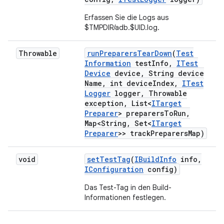
Erfassen Sie die Logs aus
$TMPDIR/adb.$UID.log.
Throwable
run
Preparers
Tear
Down
(
Test
Information
test
Info
,
ITest
Device
device
,
String device
Name
,
int device
Index
,
ITest
Logger
logger
,
Throwable
exception
,
List<
ITarget
Preparer
> preparers
To
Run
,
Map<String
,
Set<
ITarget
Preparer
>> track
Preparers
Map)
void
set
Test
Tag
(
IBuild
Info
info
,
IConfiguration
config)
Das Test-Tag in den Build-
Informationen festlegen.