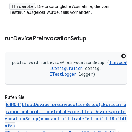
Throwable
: Die ursprüngliche Ausnahme, die vom
Testlauf ausgelöst wurde, falls vorhanden.
run
Device
Pre
Invocation
Setup
public void runDevicePreInvocationSetup (
IInvocati
IConfiguration
 config, 

ITestLogger
 logger)
Rufen Sie
ERROR(ITestDevice.preInvocationSetup(IBuildInfo
)/com.android.tradefed.device.ITestDevice#preIn
vocationSetup(com.android.tradefed.build.IBuildI
nfo)