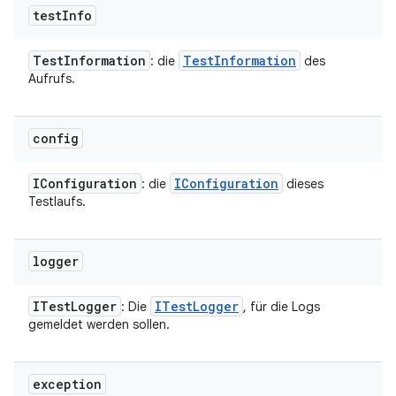
test
Info
Test
Information
Test
Information
: die
des
Aufrufs.
config
IConfiguration
IConfiguration
: die
dieses
Testlaufs.
logger
ITest
Logger
ITest
Logger
: Die
, für die Logs
gemeldet werden sollen.
exception