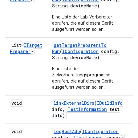
String device
Name)
Eine Liste der Lab-Vorbereiter
abrufen, die auf diesem Gerät
ausgeführt werden sollen.
List<
ITarget
get
Target
Preparers
To
Preparer
>
Run
(
IConfiguration
config
,
String device
Name)
Eine Liste der
Zielvorbereitungsprogramme
abrufen, die auf diesem Gerät
ausgeführt werden sollen.
void
link
External
Dirs
(
IBuild
Info
info
,
Test
Information
test
Info)
void
log
Host
Adb
(
IConfiguration
config
,
ITest
Logger
logger)