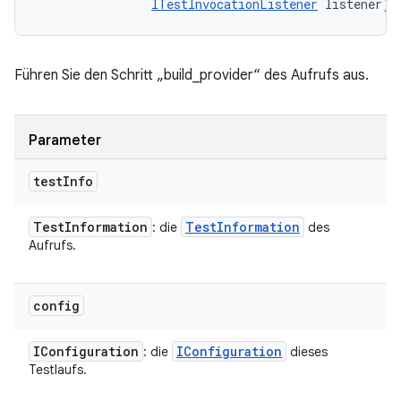
ITestInvocationListener
 listener)
Führen Sie den Schritt „build_provider“ des Aufrufs aus.
Parameter
test
Info
Test
Information
Test
Information
: die
des
Aufrufs.
config
IConfiguration
IConfiguration
: die
dieses
Testlaufs.