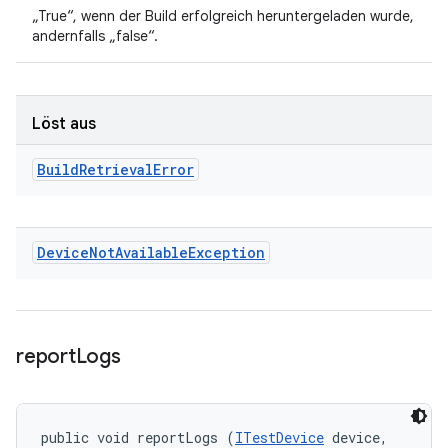
„True“, wenn der Build erfolgreich heruntergeladen wurde,
andernfalls „false“.
Löst aus
Build
Retrieval
Error
Device
Not
Available
Exception
report
Logs
public void reportLogs (
ITestDevice
 device, 
