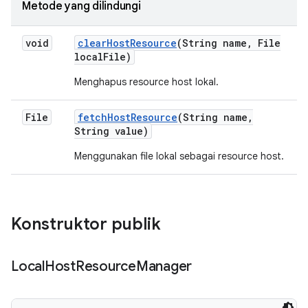
Metode yang dilindungi
void
clear
Host
Resource
(String name
,
File
local
File)
Menghapus resource host lokal.
File
fetch
Host
Resource
(String name
,
String value)
Menggunakan file lokal sebagai resource host.
Konstruktor publik
Local
Host
Resource
Manager