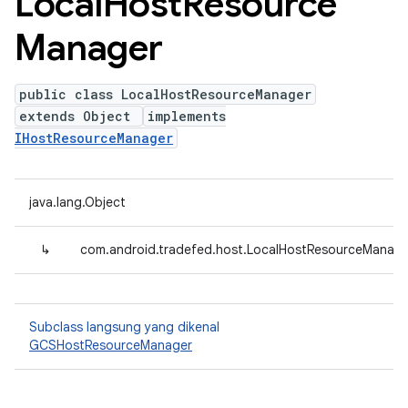
Local
Host
Resource
Manager
public class LocalHostResourceManager
extends Object
implements
IHostResourceManager
java.lang.Object
↳
com.android.tradefed.host.LocalHostResourceManage
Subclass langsung yang dikenal
GCSHostResourceManager