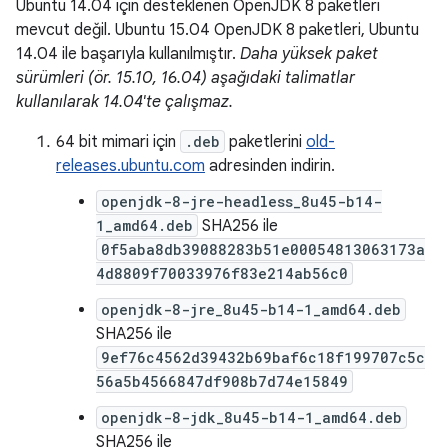
Ubuntu 14.04 için desteklenen OpenJDK 8 paketleri
mevcut değil. Ubuntu 15.04 OpenJDK 8 paketleri, Ubuntu
14.04 ile başarıyla kullanılmıştır.
Daha yüksek paket
sürümleri (ör. 15.10, 16.04) aşağıdaki talimatlar
kullanılarak 14.04'te çalışmaz.
64 bit mimari için
.deb
paketlerini
old-
releases.ubuntu.com
adresinden indirin.
openjdk-8-jre-headless_8u45-b14-
1_amd64.deb
SHA256 ile
0f5aba8db39088283b51e00054813063173a
4d8809f70033976f83e214ab56c0
openjdk-8-jre_8u45-b14-1_amd64.deb
SHA256 ile
9ef76c4562d39432b69baf6c18f199707c5c
56a5b4566847df908b7d74e15849
openjdk-8-jdk_8u45-b14-1_amd64.deb
SHA256 ile