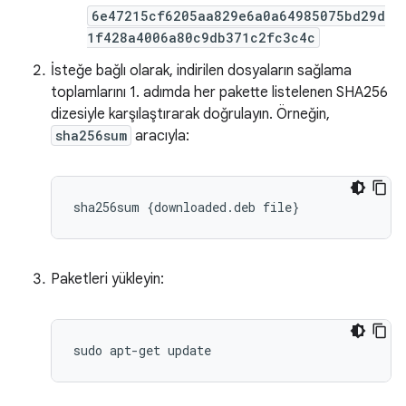
6e47215cf6205aa829e6a0a64985075bd29d
1f428a4006a80c9db371c2fc3c4c
İsteğe bağlı olarak, indirilen dosyaların sağlama
toplamlarını 1. adımda her pakette listelenen SHA256
dizesiyle karşılaştırarak doğrulayın. Örneğin,
sha256sum
aracıyla:
sha256sum
{
downloaded
.
deb
file
}
Paketleri yükleyin: