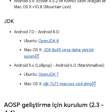
Android 5.x: Xcode 4.5.2 ve Komut Satırı Araçları ile
Mac OS X v10.8 (Mountain Lion)
JDK
Android 7.0 - Android 8.0:
Ubuntu:
OpenJDK 8
Mac OS X:
JDK 8u45 veya daha yeni bir
sürüm
Android 5.x (Lollipop) - Android 6.0 (Marshmallow):
Ubuntu:
OpenJDK 7
Mac OS X:
jdk-7u71-macosx-x64.dmg
AOSP geliştirme için kurulum (2
.
3 -