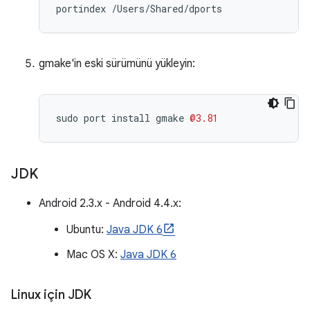
gmake'in eski sürümünü yükleyin:
sudo
port
install
gmake
@3.81
JDK
Android 2.3.x - Android 4.4.x:
Ubuntu:
Java JDK 6
Mac OS X:
Java JDK 6
Linux için JDK