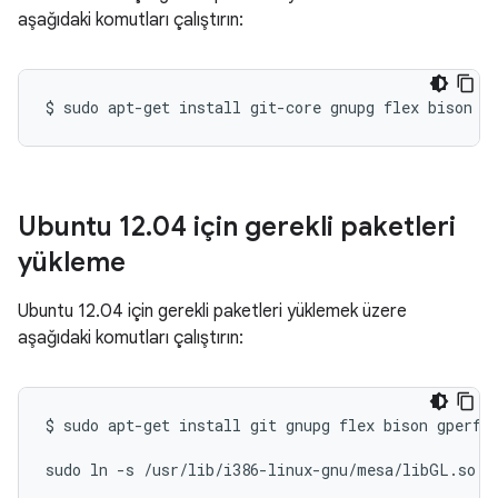
aşağıdaki komutları çalıştırın:
$
sudo
apt-get
install
git-core
gnupg
flex
bison
g
Ubuntu 12
.
04 için gerekli paketleri
yükleme
Ubuntu 12.04 için gerekli paketleri yüklemek üzere
aşağıdaki komutları çalıştırın:
$
sudo
apt-get
install
git
gnupg
flex
bison
gperf
sudo
ln
-s
/usr/lib/i386-linux-gnu/mesa/libGL.so.1