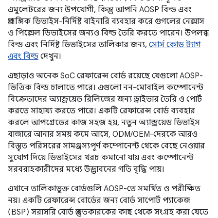
এমুলেটরের জন্য উপযোগী, কিন্তু আপনি AOSP বিল্ড এবং
প্রাসঙ্গিক ডিভাইস-নির্দিষ্ট বাইনারি ব্যবহার করে গুগলের নেক্সাস
ও পিক্সেল ডিভাইসের জন্যও বিল্ড তৈরি করতে পারেন। উপলব্ধ
বিল্ড এবং নির্দিষ্ট ডিভাইসের তালিকার জন্য,
সোর্স কোড ট্যাগ
এবং বিল্ড
দেখুন।
এছাড়াও অনেক SoC রেফারেন্স বোর্ড রয়েছে যেগুলো AOSP-
ভিত্তিক বিল্ড চালাতে পারে। এগুলো নন-মোবাইল কম্পোনেন্ট
বিক্রেতাদের অ্যান্ড্রয়েড রিলিজের জন্য ড্রাইভার তৈরি ও পোর্ট
করতে সাহায্য করতে পারে। একটি রেফারেন্স বোর্ড ব্যবহার
করলে আপগ্রেডের কাজ সহজ হয়, নতুন অ্যান্ড্রয়েড ডিভাইস
বাজারে আনার সময় কমে আসে, ODM/OEM-দেরকে আরও
বিস্তৃত পরিসরের সামঞ্জস্যপূর্ণ কম্পোনেন্ট থেকে বেছে নেওয়ার
সুযোগ দিয়ে ডিভাইসের খরচ কমানো যায় এবং কম্পোনেন্ট
সরবরাহকারীদের মধ্যে উদ্ভাবনের গতি বৃদ্ধি পায়।
এখানে তালিকাভুক্ত বোর্ডগুলি AOSP-তে সমর্থিত ও পরীক্ষিত
নয়। একটি রেফারেন্স বোর্ডের জন্য বোর্ড সাপোর্ট প্যাকেজ
(BSP) সরাসরি বোর্ড প্রস্তুতকারকের কাছ থেকে সংগ্রহ করা যেতে