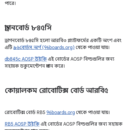
পারে।
ড্রাগনবোর্ড ৮৪৫সি
ড্রাগনবোর্ড ৮৪৫সি হলো আরবি৩ প্ল্যাটফর্মের একটি অংশ এবং
এটি
৯৬বোর্ডস.অর্গ (96boards.org)
থেকে পাওয়া যায়।
db845c AOSP উইকি
এই বোর্ডের AOSP বিল্ডগুলির জন্য
সহায়ক ডকুমেন্টেশন প্রদান করে।
কোয়ালকম রোবোটিক্স বোর্ড আরবি৫
রোবোটিক্স বোর্ড RB5
96boards.org
থেকে পাওয়া যায়।
RB5 AOSP উইকি
এই বোর্ডের AOSP বিল্ডগুলির জন্য সহায়ক