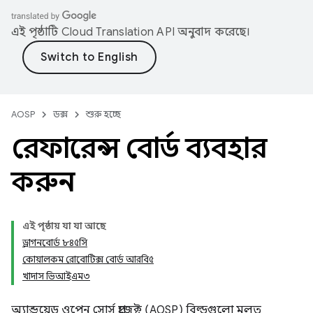
এই পৃষ্ঠাটি
Cloud Translation API
অনুবাদ করেছে।
AOSP
ডক্স
শুরু হচ্ছে
রেফারেন্স বোর্ড ব্যবহার
করুন
এই পৃষ্ঠায় যা যা আছে
ড্রাগনবোর্ড ৮৪৫সি
কোয়ালকম রোবোটিক্স বোর্ড আরবি৫
খাদাস ভিআইএম৩
অ্যান্ড্রয়েড ওপেন সোর্স প্রজেক্ট (AOSP) বিল্ডগুলো মূলত