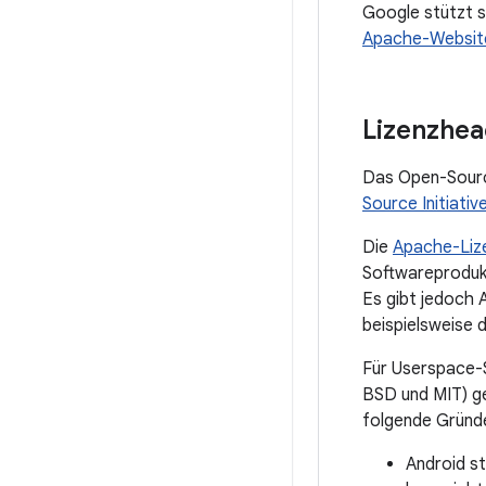
Google stützt s
Apache-Websit
Lizenzhea
Das Open-Sourc
Source Initiativ
Die
Apache-Lize
Softwareprodukt
Es gibt jedoch 
beispielsweise 
Für Userspace-S
BSD und MIT) ge
folgende Gründ
Android st