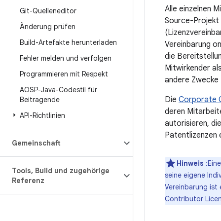
Alle einzelnen 
Git-Quelleneditor
Source-Projekt 
Änderung prüfen
(Lizenzvereinbar
Build-Artefakte herunterladen
Vereinbarung on
die Bereitstell
Fehler melden und verfolgen
Mitwirkender al
Programmieren mit Respekt
andere Zwecke 
AOSP-Java-Codestil für
Die
Corporate 
Beitragende
deren Mitarbeit
API-Richtlinien
autorisieren, d
Patentlizenzen e
Gemeinschaft
Hinweis
:Eine
Tools
,
Build und zugehörige
seine eigene Indi
Referenz
Vereinbarung ist 
Contributor Lice