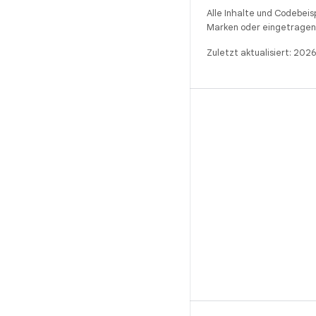
Alle Inhalte und Codebeis
Marken oder eingetragene
Zuletzt aktualisiert: 202
BUILD
Android-Repository
Anforderungen
Wird heruntergeladen
Vorschau von Binärcodes anzeigen
Werksbilder
Treiber-Binärcodes
GitHub