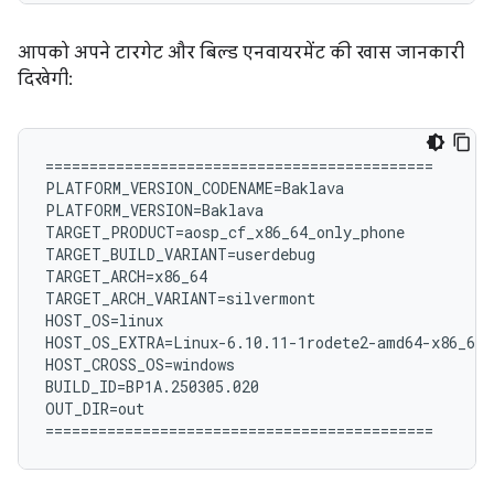
आपको अपने टारगेट और बिल्ड एनवायरमेंट की खास जानकारी
दिखेगी:
============================================

PLATFORM_VERSION_CODENAME=Baklava

PLATFORM_VERSION=Baklava

TARGET_PRODUCT=aosp_cf_x86_64_only_phone

TARGET_BUILD_VARIANT=userdebug

TARGET_ARCH=x86_64

TARGET_ARCH_VARIANT=silvermont

HOST_OS=linux

HOST_OS_EXTRA=Linux-6.10.11-1rodete2-amd64-x86_64-
HOST_CROSS_OS=windows

BUILD_ID=BP1A.250305.020

OUT_DIR=out
