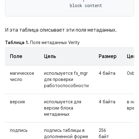
И эта таблица описывает эти поля метаданных.
Таблица 1.
Поля метаданных Verity
Поле
Цель
Размер
Цени
магическое
используется fs_mgr
4 байта
0xb0
число
для проверки
работоспособности
версия
используется для
4 байта
в на
версии блока
врем
метаданных
подпись
подпись таблицы в
256
дополненной форме
байт