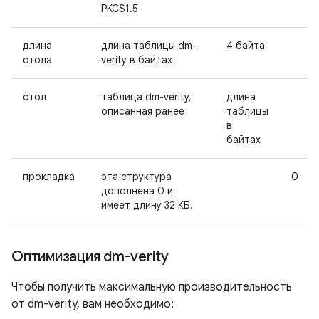
PKCS1.5
длина
длина таблицы dm-
4 байта
стола
verity в байтах
стол
таблица dm-verity,
длина
описанная ранее
таблицы
в
байтах
прокладка
эта структура
0
дополнена 0 и
имеет длину 32 КБ.
Оптимизация dm-verity
Чтобы получить максимальную производительность
от dm-verity, вам необходимо: