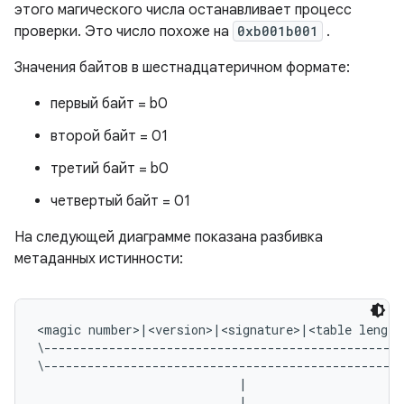
этого магического числа останавливает процесс
проверки. Это число похоже на
0xb001b001
.
Значения байтов в шестнадцатеричном формате:
первый байт = b0
второй байт = 01
третий байт = b0
четвертый байт = 01
На следующей диаграмме показана разбивка
метаданных истинности:
<magic number>|<version>|<signature>|<table length
\--------------------------------------------------
\--------------------------------------------------
                            |                      
                            |                      