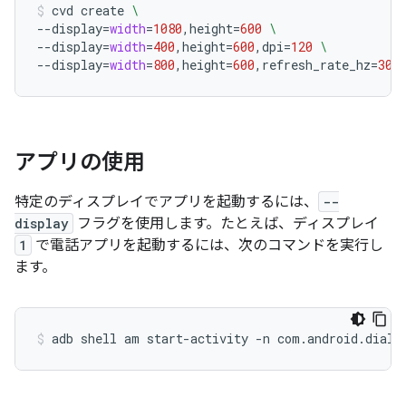
cvd
create
\
--display
=
width
=
1080
,height
=
600
\
--display
=
width
=
400
,height
=
600
,dpi
=
120
\
--display
=
width
=
800
,height
=
600
,refresh_rate_hz
=
30
アプリの使用
特定のディスプレイでアプリを起動するには、
--
display
フラグを使用します。たとえば、ディスプレイ
1
で電話アプリを起動するには、次のコマンドを実行し
ます。
adb
shell
am
start-activity
-n
com.android.diale