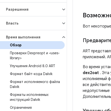
Разрешения
Возможн
Власть
Вот некоторые
Время выполнения
Предварите
Обзор
ART представл
Проверки Dexpreopt и <uses-
приложений. AR
library>
Улучшения Android 8
.
0 ART
Во время уста
dex2oat
. Эта
Формат байт-кода Dalvik
исполняемый ф
Формат исполняемого файла
все действите
Dalvik
недопустимые ф
Форматы исполняемых
Дополнительны
инструкций Dalvik
Ограничения
Улучшен сб