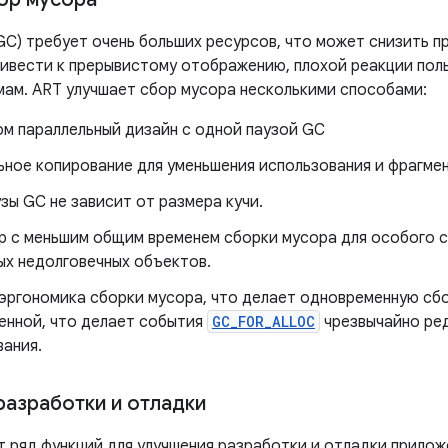
GC) требует очень больших ресурсов, что может снизить 
ривести к прерывистому отображению, плохой реакции пол
мам. ART улучшает сбор мусора несколькими способами:
ом параллельный дизайн с одной паузой GC
ьное копирование для уменьшения использования и фрагме
зы GC не зависит от размера кучи.
р с меньшим общим временем сборки мусора для особого с
ых недолговечных объектов.
 эргономика сборки мусора, что делает одновременную сб
енной, что делает события
GC_FOR_ALLOC
чрезвычайно ред
вания.
разработки и отладки
т ряд функций для улучшения разработки и отладки прилож