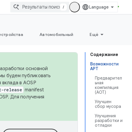
/
устройства
Автомобильный
Ещё
Содержание
Возможности
 разработки основной
АРТ
 мы будем публиковать
Предварител
я вклада в AOSP
ьная
компиляция
t-release
manifest
(AOT)
OSP. Для получения
Улучшен
сбор мусора
Улучшения
разработки и
отладки