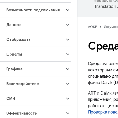
Translation
Возможности подключения
Данные
AOSP
Докумен
Отображать
Среда
Шрифты
Среда выполне
Графика
некоторыми си
специально дл
файла Dalvik 
Взаимодействие
ART и Dalvik 
СМИ
приложения, ра
работающие на
Проверка пове
Эффективность