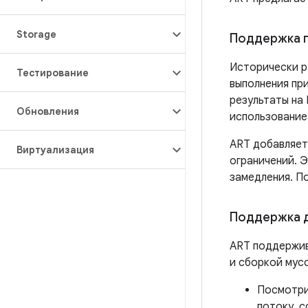
Storage
Поддержка 
Исторически р
Тестирование
выполнения пр
результаты на 
Обновления
использование
ART добавляет
Виртуализация
ограничений. 
замедления. По
Поддержка д
ART поддержив
и сборкой мус
Посмотри
потоку, 