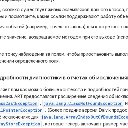
, сколько существует живых экземпляров данного класса, 
ры и посмотрите, какие ссылки поддерживают работу объе
я событий (например, точек останова) для конкретного э
те значение, возвращаемое методом при его выходе (исп
те точку наблюдения за полем, чтобы приостановить выпол
енении определенного поля.
дробности диагностики в отчетах об исключениях
ляет вам как можно больше контекста и подробностей при
лнения. ART предоставляет расширенные сведения об исклю
assCastException
,
java.lang.ClassNotFoundException
и
llPointerException
. (Более поздние версии Dalvik предо
 исключениях для
java.lang.ArrayIndexOutOfBoundsExc
rayStoreException
, которые теперь включают размер мас