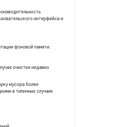
производительность
ьзовательского интерфейса и
нтации фоновой памяти.
лучая очистки недавно
орку мусора более
кими в типичных случаях
ений.