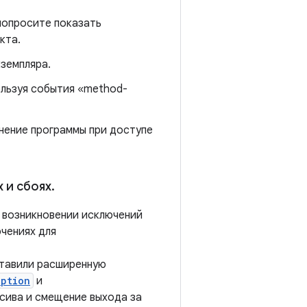
попросите показать
кта.
кземпляра.
ользуя события «method-
нение программы при доступе
 и сбоях
.
 возникновении исключений
чениях для
ставили расширенную
eption
и
сива и смещение выхода за