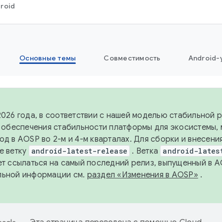
roid
Основные темы
Совместимость
Android-
2026 года, в соответствии с нашей моделью стабильной
я обеспечения стабильности платформы для экосистемы,
од в AOSP во 2-м и 4-м кварталах. Для сборки и внесени
е ветку
android-latest-release
. Ветка
android-lates
ет ссылаться на самый последний релиз, выпущенный в A
льной информации см.
раздел «Изменения в AOSP»
.