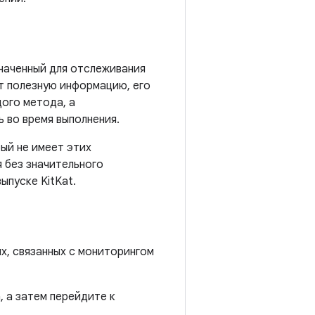
наченный для отслеживания
т полезную информацию, его
дого метода, а
 во время выполнения.
ый не имеет этих
 без значительного
выпуске KitKat.
х, связанных с мониторингом
 а затем перейдите к