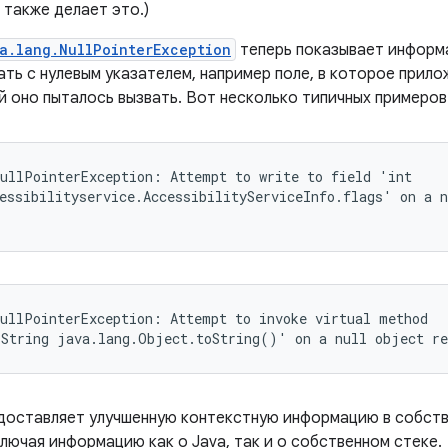
 также делает это.)
a.lang.NullPointerException
теперь показывает информа
ть с нулевым указателем, например поле, в которое прило
й оно пыталось вызвать. Вот несколько типичных примеров
ullPointerException: Attempt to write to field 'int

essibilityservice.AccessibilityServiceInfo.flags' on a n
ullPointerException: Attempt to invoke virtual method

.String java.lang.Object.toString()' on a null object re
доставляет улучшенную контекстную информацию в собств
лючая информацию как о Java, так и о собственном стеке.