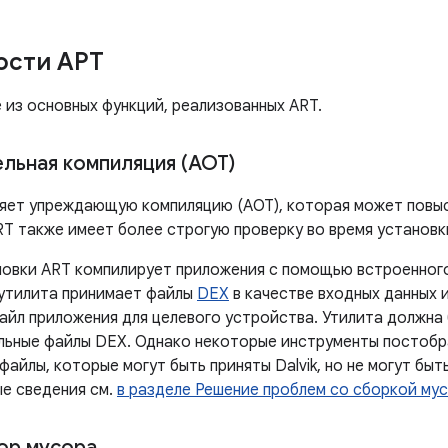
ости АРТ
 из основных функций, реализованных ART.
льная компиляция (AOT)
яет упреждающую компиляцию (AOT), которая может повы
T также имеет более строгую проверку во время установки,
новки ART компилирует приложения с помощью встроенног
 утилита принимает файлы
DEX
в качестве входных данных 
айл приложения для целевого устройства. Утилита должна
льные файлы DEX. Однако некоторые инструменты постоб
айлы, которые могут быть приняты Dalvik, но не могут бы
е сведения см.
в разделе Решение проблем со сборкой му
ор мусора