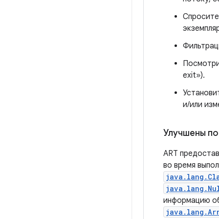
Спросите
экземпля
Фильтраци
Посмотри
exit»).
Установи
и/или изм
Улучшены по
ART предостав
во время выпо
java.lang.Cl
java.lang.Nu
информацию об
java.lang.Ar