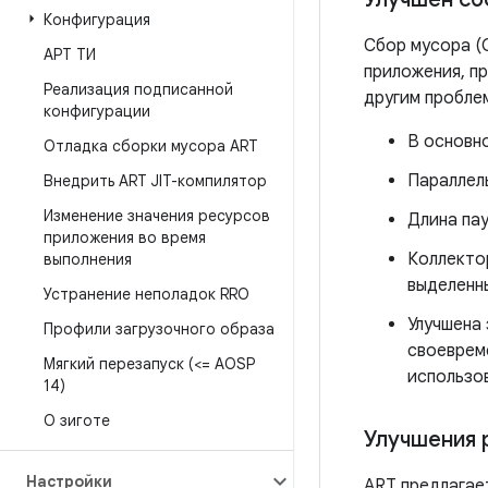
Конфигурация
Сбор мусора (
АРТ ТИ
приложения, п
Реализация подписанной
другим пробле
конфигурации
В основн
Отладка сборки мусора ART
Параллел
Внедрить ART JIT-компилятор
Изменение значения ресурсов
Длина пау
приложения во время
Коллекто
выполнения
выделенн
Устранение неполадок RRO
Улучшена
Профили загрузочного образа
своеврем
Мягкий перезапуск (<= AOSP
использо
14)
О зиготе
Улучшения 
Настройки
ART предлагае