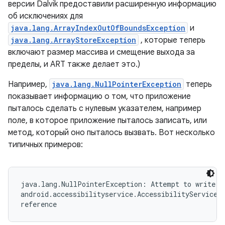
версии Dalvik предоставили расширенную информацию
об исключениях для
java.lang.ArrayIndexOutOfBoundsException
и
java.lang.ArrayStoreException
, которые теперь
включают размер массива и смещение выхода за
пределы, и ART также делает это.)
Например,
java.lang.NullPointerException
теперь
показывает информацию о том, что приложение
пыталось сделать с нулевым указателем, например
поле, в которое приложение пыталось записать, или
метод, который оно пыталось вызвать. Вот несколько
типичных примеров:
java.lang.NullPointerException: Attempt to write to
android.accessibilityservice.AccessibilityServiceIn
reference