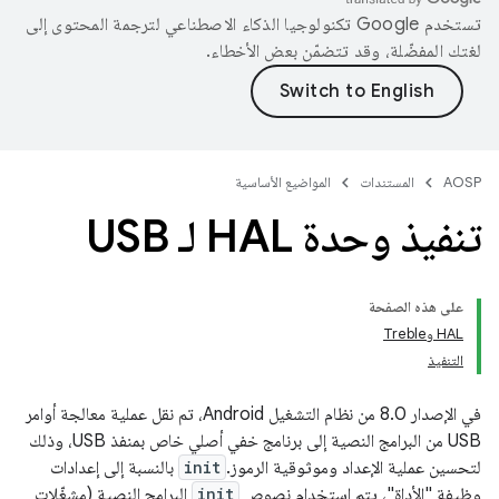
تستخدم Google تكنولوجيا الذكاء الاصطناعي لترجمة المحتوى إلى
لغتك المفضّلة، وقد تتضمّن بعض الأخطاء.
AOSP
المستندات
المواضيع الأساسية
تنفيذ وحدة HAL لـ USB
على هذه الصفحة
HAL وTreble
التنفيذ
في الإصدار 8.0 من نظام التشغيل Android، تم نقل عملية معالجة أوامر
USB من البرامج النصية إلى برنامج خفي أصلي خاص بمنفذ USB، وذلك
لتحسين عملية الإعداد وموثوقية الرموز.
init
بالنسبة إلى إعدادات
وظيفة "الأداة"، يتم استخدام نصوص
init
البرامج النصية (مشغّلات