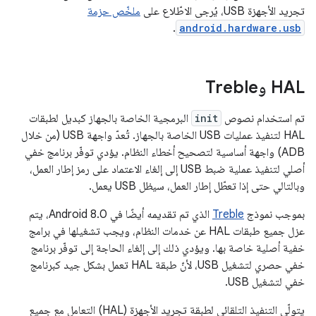
تجريد الأجهزة USB، يُرجى الاطّلاع على
ملخّص حزمة
.
android.hardware.usb
HAL وTreble
تم استخدام نصوص
init
البرمجية الخاصة بالجهاز كبديل لطبقات
HAL لتنفيذ عمليات USB الخاصة بالجهاز. تُعدّ واجهة USB (من خلال
ADB) واجهة أساسية لتصحيح أخطاء النظام. يؤدي توفّر برنامج خفي
أصلي لتنفيذ عملية ضبط USB إلى إلغاء الاعتماد على رمز إطار العمل،
وبالتالي حتى إذا تعطّل إطار العمل، سيظل USB يعمل.
بموجب نموذج
Treble
الذي تم تقديمه أيضًا في Android 8.0، يتم
عزل جميع طبقات HAL عن خدمات النظام، ويجب تشغيلها في برامج
خفية أصلية خاصة بها. ويؤدي ذلك إلى إلغاء الحاجة إلى توفّر برنامج
خفي حصري لتشغيل USB، لأنّ طبقة HAL تعمل بشكل جيد كبرنامج
خفي لتشغيل USB.
يتولّى التنفيذ التلقائي لطبقة تجريد الأجهزة (HAL) التعامل مع جميع