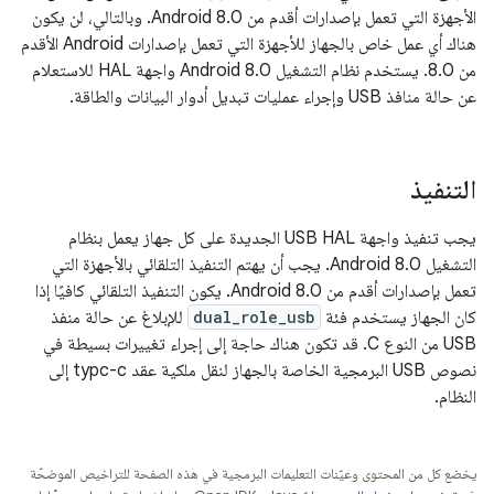
الأجهزة التي تعمل بإصدارات أقدم من Android 8.0. وبالتالي، لن يكون
هناك أي عمل خاص بالجهاز للأجهزة التي تعمل بإصدارات Android الأقدم
من 8.0. يستخدم نظام التشغيل Android 8.0 واجهة HAL للاستعلام
عن حالة منافذ USB وإجراء عمليات تبديل أدوار البيانات والطاقة.
التنفيذ
يجب تنفيذ واجهة USB HAL الجديدة على كل جهاز يعمل بنظام
التشغيل Android 8.0. يجب أن يهتم التنفيذ التلقائي بالأجهزة التي
تعمل بإصدارات أقدم من Android 8.0. يكون التنفيذ التلقائي كافيًا إذا
كان الجهاز يستخدم فئة
dual_role_usb
للإبلاغ عن حالة منفذ
USB من النوع C. قد تكون هناك حاجة إلى إجراء تغييرات بسيطة في
نصوص USB البرمجية الخاصة بالجهاز لنقل ملكية عقد typc-c إلى
النظام.
يخضع كل من المحتوى وعيّنات التعليمات البرمجية في هذه الصفحة للتراخيص الموضحّة