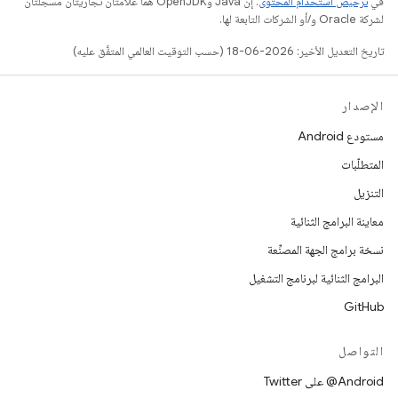
في
ترخيص استخدام المحتوى
. إنّ Java وOpenJDK هما علامتان تجاريتان مسجَّلتان
لشركة Oracle و/أو الشركات التابعة لها.
تاريخ التعديل الأخير: 2026-06-18 (حسب التوقيت العالمي المتفَّق عليه)
الإصدار
مستودع Android
المتطلّبات
التنزيل
معاينة البرامج الثنائية
نسخة برامج الجهة المصنِّعة
البرامج الثنائية لبرنامج التشغيل
GitHub
التواصل
‎@Android على Twitter