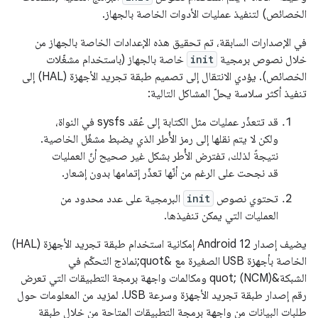
الخصائص) لتنفيذ عمليات الأدوات الخاصة بالجهاز.
في الإصدارات السابقة، تم تحقيق هذه الإعدادات الخاصة بالجهاز من
خلال نصوص برمجية
init
خاصة بالجهاز (باستخدام مشغّلات
الخصائص). يؤدي الانتقال إلى تصميم طبقة تجريد الأجهزة (HAL) إلى
تنفيذ أكثر سلاسة يحلّ المشاكل التالية:
قد تتعذّر عمليات مثل الكتابة إلى عُقد sysfs في النواة،
ولكن لا يتم نقلها إلى رمز الأُطر الذي يضبط مشغّل الخاصية.
نتيجةً لذلك، تفترض الأُطر بشكل غير صحيح أنّ العمليات
قد نجحت على الرغم من أنّها تعذّر إتمامها بدون إشعار.
تحتوي نصوص
init
البرمجية على عدد محدود من
العمليات التي يمكن تنفيذها.
يضيف إصدار Android 12 إمكانية استخدام طبقة تجريد الأجهزة (HAL)
الخاصة بأجهزة USB الصغيرة مع &quot;نماذج التحكّم في
الشبكة&quot; (NCM) ومكالمات واجهة برمجة التطبيقات التي تعرض
رقم إصدار طبقة تجريد الأجهزة وسرعة USB. لمزيد من المعلومات حول
طلبات البيانات من واجهة برمجة التطبيقات المتاحة من خلال طبقة