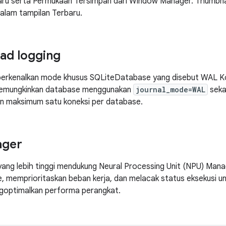
aru serta Permukaan Tersimpan dari Window Manager. Thumbnai
dalam tampilan Terbaru.
ad logging
erkenalkan mode khusus SQLiteDatabase yang disebut WAL Ko
memungkinkan database menggunakan
journal_mode=WAL
seka
n maksimum satu koneksi per database.
ager
yang lebih tinggi mendukung Neural Processing Unit (NPU) Man
e, memprioritaskan beban kerja, dan melacak status eksekusi 
goptimalkan performa perangkat.