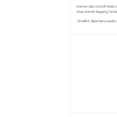
Konten dan contoh kode d
atau merek dagang terdaft
Terakhir diperbarui pad
BUILD
Repositori Android
Persyaratan
Mendownload
Pratinjau biner
Setelan pabrik
Biner driver
GitHub