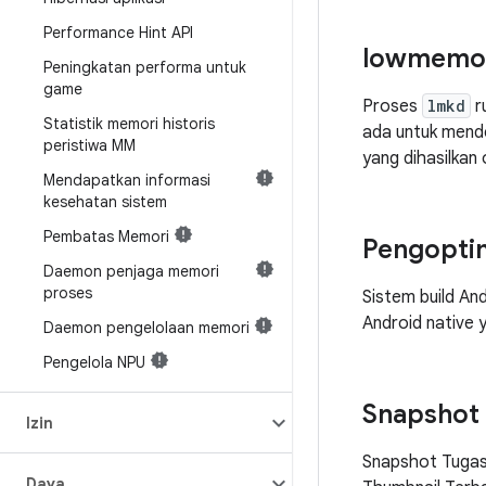
Performance Hint API
lowmemor
Peningkatan performa untuk
game
Proses
lmkd
r
Statistik memori historis
ada untuk mend
peristiwa MM
yang dihasilkan
Mendapatkan informasi
kesehatan sistem
Pembatas Memori
Pengoptim
Daemon penjaga memori
proses
Sistem build A
Android native y
Daemon pengelolaan memori
Pengelola NPU
Snapshot
Izin
Snapshot Tugas 
Daya