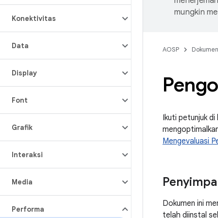
menerjemahk
mungkin me
Konektivitas
Data
AOSP
Dokume
Display
Pengo
Font
Ikuti petunjuk 
Grafik
mengoptimalkan 
Mengevaluasi P
Interaksi
Penyimpa
Media
Dokumen ini men
Performa
telah diinstal 