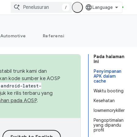
/
Automotive
Referensi
Pada halaman
ini
abil trunk kami dan
Penyimpanan
APK dalam
sikan kode sumber ke AOSP
cache
android-latest-
Waktu booting
uk ke rilis terbaru yang
ahan pada AOSP
.
Kesehatan
lowmemorykiller
Pengoptimalan
yang dipandu
profil