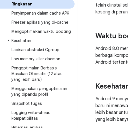
Ringkasan
telah diinstal 
kosong di peran
Penyimpanan dalam cache APK
Freezer aplikasi yang di-cache
Mengoptimalkan waktu booting
Waktu bo
Kesehatan
Android 8.0 mem
Lapisan abstraksi Cgroup
berbagai kompo
Low memory killer daemon
Android tertent
Pengoptimalan Berbasis
Masukan Otomatis (12 atau
yang lebih baru)
Kesehata
Menggunakan pengoptimalan
yang dipandu profil
Android 9 meny
Snapshot tugas
baru ini menawa
lebih besar unt
Logging write-ahead
kompatibilitas
yang lebih bany
Hibernasi aplikasi