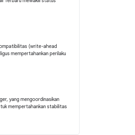
l Terbaru mewakili status
mpatibilitas (write-ahead
ligus mempertahankan perilaku
ager, yang mengoordinasikan
untuk mempertahankan stabilitas