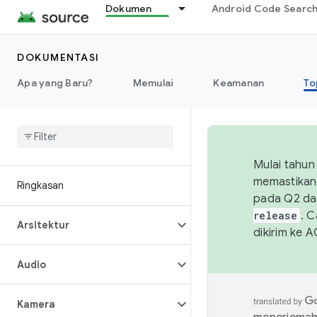
Dokumen
Android Code Searc
DOKUMENTASI
Apa yang Baru?
Memulai
Keamanan
To
Mulai tahun
memastikan 
Ringkasan
pada Q2 da
release
. 
Arsitektur
dikirim ke 
Audio
Kamera