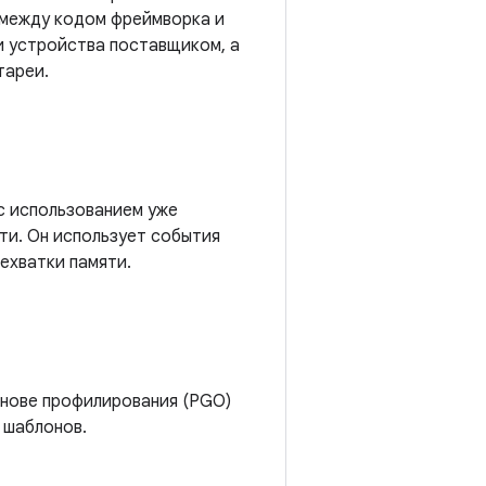
 между кодом фреймворка и
и устройства поставщиком, а
тареи.
с использованием уже
ти. Он использует события
нехватки памяти.
снове профилирования (PGO)
 шаблонов.