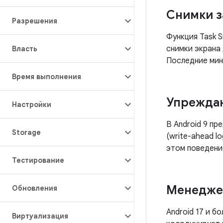
Снимки з
Разрешения
Функция Task S
снимки экрана
Власть
Последние мин
Время выполнения
Упреждаю
Настройки
В Android 9 пр
Storage
(write-ahead l
этом поведени
Тестирование
Менедже
Обновления
Android 17 и 
Виртуализация