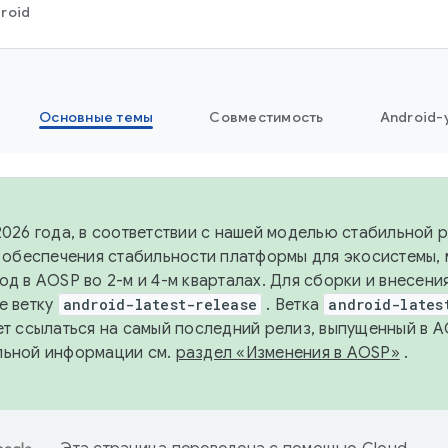
roid
Основные темы
Совместимость
Android-
2026 года, в соответствии с нашей моделью стабильной
я обеспечения стабильности платформы для экосистемы,
од в AOSP во 2-м и 4-м кварталах. Для сборки и внесени
е ветку
android-latest-release
. Ветка
android-lates
ет ссылаться на самый последний релиз, выпущенный в A
льной информации см.
раздел «Изменения в AOSP»
.