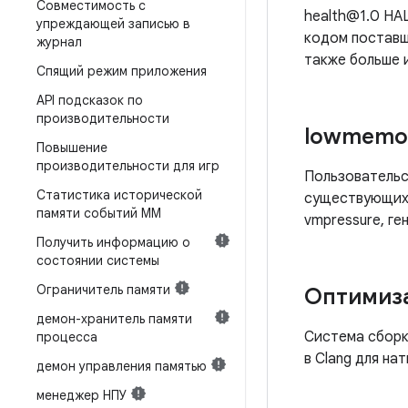
Совместимость с
health@1.0 HA
упреждающей записью в
кодом поставщ
журнал
также больше 
Спящий режим приложения
API подсказок по
производительности
lowmemor
Повышение
производительности для игр
Пользователь
Статистика исторической
существующих 
памяти событий ММ
vmpressure, ге
Получить информацию о
состоянии системы
Ограничитель памяти
Оптимиза
демон-хранитель памяти
Система сборк
процесса
в Clang для на
демон управления памятью
менеджер НПУ