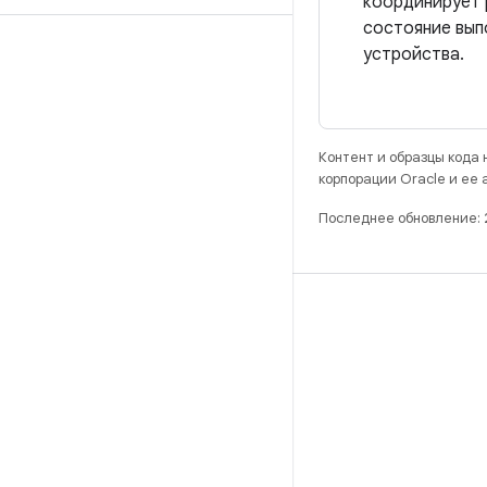
координирует 
состояние вып
устройства.
Контент и образцы кода
корпорации Oracle и ее
Последнее обновление:
РАЗРАБОТКА
Хранилище Android Repository
Требования
Как скачать код
Предпросмотр исполняемых файлов