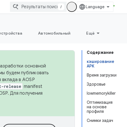
/
устройства
Автомобильный
Ещё
Содержание
кэширование
 разработки основной
APK
 мы будем публиковать
Время загрузки
я вклада в AOSP
Здоровье
t-release
manifest
OSP. Для получения
lowmemorykiller
Оптимизация
на основе
профиля
Снимки задач