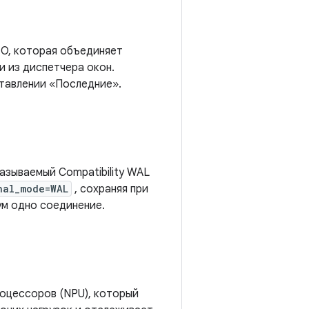
 O, которая объединяет
и из диспетчера окон.
тавлении «Последние».
называемый Compatibility WAL
nal_mode=WAL
, сохраняя при
ум одно соединение.
роцессоров (NPU), который