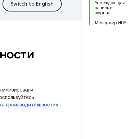
Упреждающая
запись в
журнал
Менеджер НПУ
ности
инимизировали
воспользуйтесь
ка производительности»
,