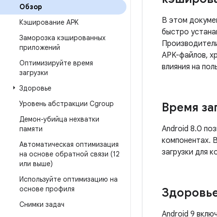
Обзор
В этом докуме
Кэширование APK
быстро устана
Заморозка кэшированных
Производители
приложений
APK-файлов, х
Оптимизируйте время
влияния на по
загрузки
Здоровье
Уровень абстракции Cgroup
Время за
Демон-убийца нехватки
Android 8.0 по
памяти
компонентах. 
Автоматическая оптимизация
загрузки для к
на основе обратной связи (12
или выше)
Используйте оптимизацию на
основе профиля
Здоровь
Снимки задач
Android 9 вклю