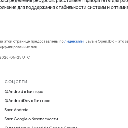
распределение ресурсов, расставляет приоритеты для раб
олнения для поддержания стабильности системы и оптими
 на этой странице предоставлены по
лицензиям
. Java и OpenJDK – это 
 аффилированных лиц.
 2026-06-25 UTC.
СОЦСЕТИ
@Android в Твиттере
@AndroidDev в Твиттере
Блог Android
Блог Google о безопасности