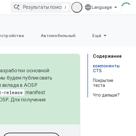
/
устройства
Автомобильный
Ещё
Содержание
компоненты
 разработки основной
CTS
 мы будем публиковать
Покрытие
я вклада в AOSP
теста
t-release
manifest
Что дальше?
OSP. Для получения