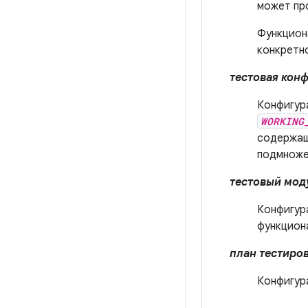
может про
Функцион
конкретн
тестовая кон
Конфигур
WORKING
содержащ
подмноже
тестовый мод
Конфигур
функцион
план тестиро
Конфигур