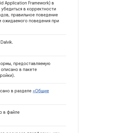
 Application Framework) в
 убедиться в корректности
тодов, правильное поведение
ки ожидаемого поведения при
alvik.
формы, предоставляемую
 описано в пакете
ройки).
исано в разделе
«Общие
о в файле