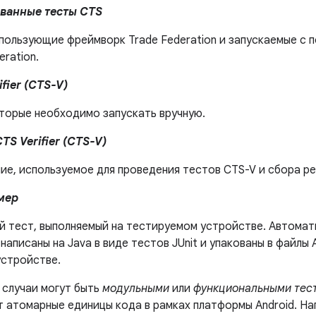
ванные тесты CTS
спользующие фреймворк Trade Federation и запускаемые с
eration.
fier (CTS-V)
оторые необходимо запускать вручную.
S Verifier (CTS-V)
ие, используемое для проведения тестов CTS-V и сбора ре
мер
й тест, выполняемый на тестируемом устройстве. Автома
написаны на Java в виде тестов JUnit и упакованы в файлы 
устройстве.
 случаи могут быть
модульными
или
функциональными тес
т атомарные единицы кода в рамках платформы Android. На