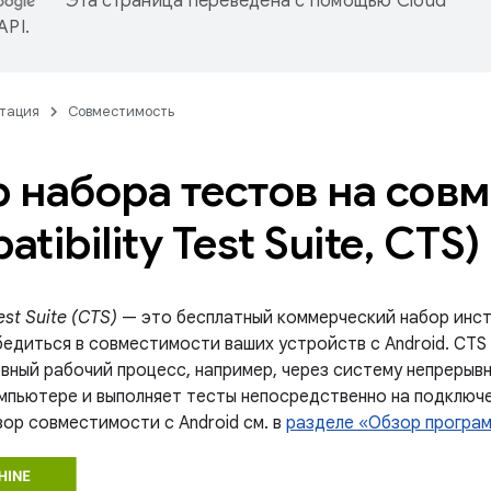
Эта страница переведена с помощью
Cloud
 API
.
тация
Совместимость
 набора тестов на сов
tibility Test Suite
,
CTS)
est Suite (CTS)
— это бесплатный коммерческий набор инст
едиться в совместимости ваших устройств с Android. CTS 
евный рабочий процесс, например, через систему непрерыв
мпьютере и выполняет тесты непосредственно на подключе
зор совместимости с Android см. в
разделе «Обзор програ