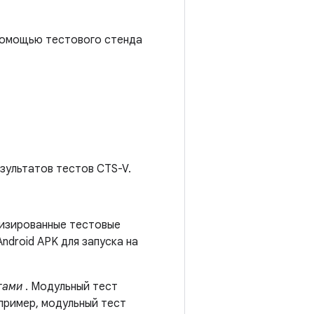
 помощью тестового стенда
зультатов тестов CTS-V.
тизированные тестовые
Android APK для запуска на
тами
. Модульный тест
пример, модульный тест