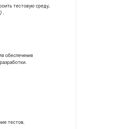
роить тестовую среду,
)
.
ля обеспечения
 разработки.
ние тестов.