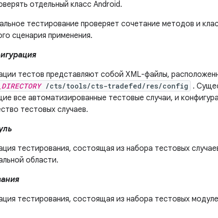
верять отдельный класс Android.
альное тестирование проверяет сочетание методов и клас
ого сценария применения.
фигурация
ации тестов представляют собой XML-файлы, расположенн
_DIRECTORY
/cts/tools/cts-tradefed/res/config
. Суще
ие все автоматизированные тестовые случаи, и конфигур
ство тестовых случаев.
уль
ация тестирования, состоящая из набора тестовых случаев
альной области.
вания
ация тестирования, состоящая из набора тестовых модуле