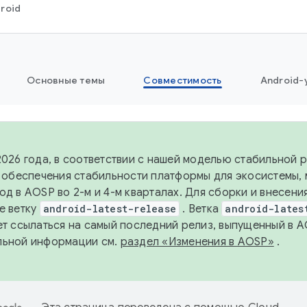
roid
Основные темы
Совместимость
Android-
2026 года, в соответствии с нашей моделью стабильной
я обеспечения стабильности платформы для экосистемы,
од в AOSP во 2-м и 4-м кварталах. Для сборки и внесени
е ветку
android-latest-release
. Ветка
android-lates
ет ссылаться на самый последний релиз, выпущенный в A
льной информации см.
раздел «Изменения в AOSP»
.