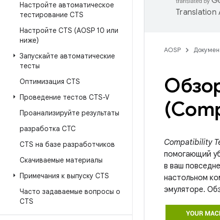
Настройте автоматическое
Translation
тестирование CTS
Настройте CTS (AOSP 10 или
ниже)
AOSP
Докумен
Запускайте автоматические
тесты
Обзор
Оптимизация CTS
Проведение тестов CTS-V
(Compa
Проанализируйте результаты
разработка СТС
Compatibility T
CTS на базе разработчиков
помогающий уб
Скачиваемые материалы
в ваш повседн
Примечания к выпуску CTS
настольном ко
эмуляторе. Об
Часто задаваемые вопросы о
CTS