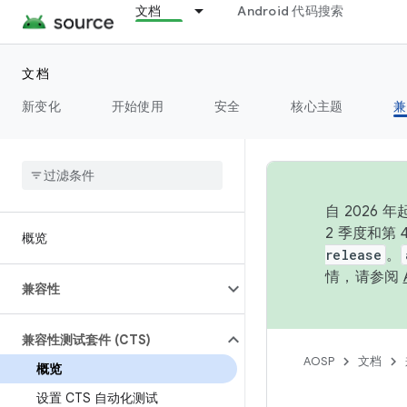
文档
Android 代码搜索
文档
新变化
开始使用
安全
核心主题
兼
自 202
2 季度和第
概览
release
。
情，请参阅
兼容性
兼容性测试套件 (CTS)
AOSP
文档
概览
设置 CTS 自动化测试