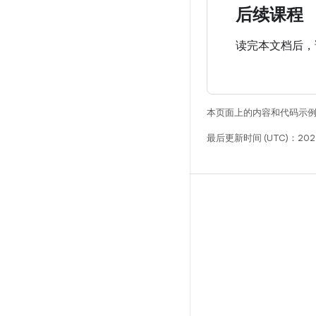
后续课程
读完本文档后，
本页面上的内容和代码示
最后更新时间 (UTC)：202
构建
Android 代码库
要求
下载
预览二进制文件
出厂映像