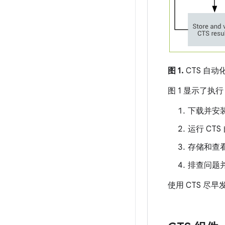
图 1.
CTS 自动
图 1 显示了执
下载并安装
运行 CT
存储和查
排查问题
使用 CTS 尽