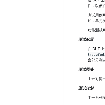
在 DUT 
件，以便
测试用例
如，单元测
功能测试
测试配置
在 DUT
tradefed
含部分测
测试模块
由针对同
测试计划
由一系列