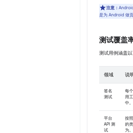
注意：
And
是为 Android
测试覆盖
测试用例涵盖以
领域
说
签名
每个
测试
用工
中
平台
按照
API 测
的
试
为