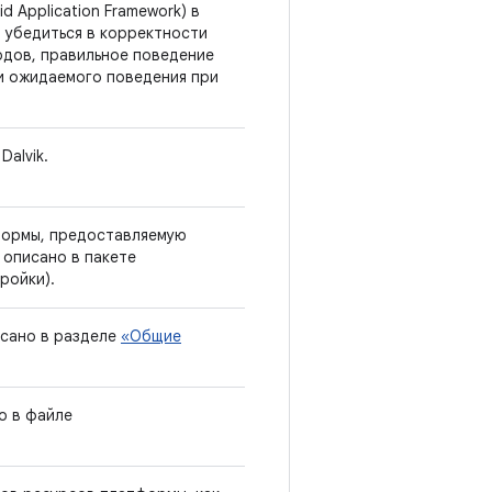
 Application Framework) в
 убедиться в корректности
тодов, правильное поведение
ки ожидаемого поведения при
alvik.
формы, предоставляемую
 описано в пакете
ройки).
исано в разделе
«Общие
о в файле