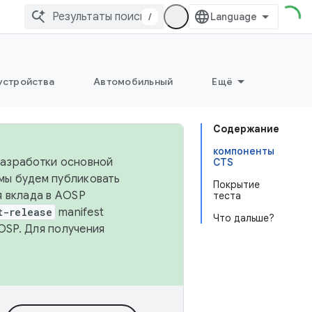
/
устройства
Автомобильный
Ещё
Содержание
компоненты
 разработки основной
CTS
 мы будем публиковать
Покрытие
я вклада в AOSP
теста
t-release
manifest
Что дальше?
OSP. Для получения