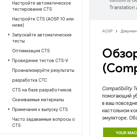
Настройте автоматическое
Translation
тестирование CTS
Настройте CTS (AOSP 10 или
ниже)
AOSP
Докумен
Запускайте автоматические
тесты
Обзор
Оптимизация CTS
Проведение тестов CTS-V
(Compa
Проанализируйте результаты
разработка СТС
Compatibility T
CTS на базе разработчиков
помогающий уб
Скачиваемые материалы
в ваш повседн
Примечания к выпуску CTS
настольном ко
эмуляторе. Об
Часто задаваемые вопросы о
CTS