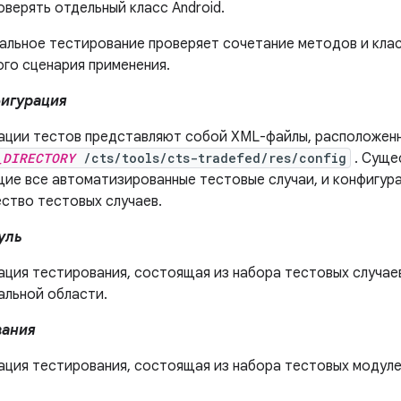
верять отдельный класс Android.
альное тестирование проверяет сочетание методов и клас
ого сценария применения.
фигурация
ации тестов представляют собой XML-файлы, расположенн
_DIRECTORY
/cts/tools/cts-tradefed/res/config
. Суще
ие все автоматизированные тестовые случаи, и конфигур
ство тестовых случаев.
уль
ация тестирования, состоящая из набора тестовых случаев
альной области.
вания
ация тестирования, состоящая из набора тестовых модуле