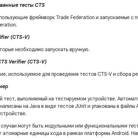
ванные тесты CTS
спользующие фреймворк Trade Federation и запускаемые с
eration.
fier (CTS-V)
оторые необходимо запускать вручную.
S Verifier (CTS-V)
ие, используемое для проведения тестов CTS-V и сбора ре
мер
й тест, выполняемый на тестируемом устройстве. Автома
написаны на Java в виде тестов JUnit и упакованы в файлы 
устройстве.
 случаи могут быть
модульными
или
функциональными тес
т атомарные единицы кода в рамках платформы Android. На