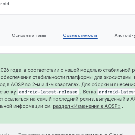
roid
Основные темы
Совместимость
Android-
2026 года, в соответствии с нашей моделью стабильной
я обеспечения стабильности платформы для экосистемы,
од в AOSP во 2-м и 4-м кварталах. Для сборки и внесени
е ветку
android-latest-release
. Ветка
android-lates
ет ссылаться на самый последний релиз, выпущенный в A
льной информации см.
раздел «Изменения в AOSP»
.