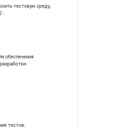
роить тестовую среду,
)
.
ля обеспечения
 разработки.
ние тестов.