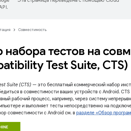
Эта страница переведена с помощью
Cloud
 API
.
тация
Совместимость
 набора тестов на сов
tibility Test Suite
,
CTS)
est Suite (CTS)
— это бесплатный коммерческий набор инст
едиться в совместимости ваших устройств с Android. CTS 
евный рабочий процесс, например, через систему непрерыв
мпьютере и выполняет тесты непосредственно на подключе
зор совместимости с Android см. в
разделе «Обзор програ