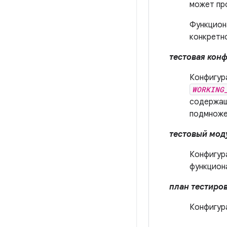
может про
Функцион
конкретн
тестовая кон
Конфигур
WORKING
содержащ
подмноже
тестовый мод
Конфигур
функцион
план тестиро
Конфигур