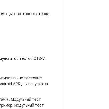
 помощью тестового стенда
зультатов тестов CTS-V.
тизированные тестовые
Android APK для запуска на
тами
. Модульный тест
пример, модульный тест