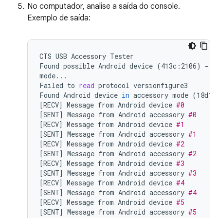
No computador, analise a saída do console.
Exemplo de saída:
CTS
USB
Accessory
Tester

Found
possible
Android
device
(
413c:2106
)
-
a
mode...

Failed
to
read
protocol
versionfigure3

Found
Android
device
in
accessory
mode
(
18d1:
[
RECV
]
Message
from
Android
device
#0
[
SENT
]
Message
from
Android
accessory
#0
[
RECV
]
Message
from
Android
device
#1
[
SENT
]
Message
from
Android
accessory
#1
[
RECV
]
Message
from
Android
device
#2
[
SENT
]
Message
from
Android
accessory
#2
[
RECV
]
Message
from
Android
device
#3
[
SENT
]
Message
from
Android
accessory
#3
[
RECV
]
Message
from
Android
device
#4
[
SENT
]
Message
from
Android
accessory
#4
[
RECV
]
Message
from
Android
device
#5
[
SENT
]
Message
from
Android
accessory
#5