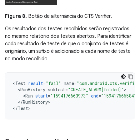
Figura 8.
Botão de alternância do CTS Verifier.
Os resultados dos testes recolhidos serão registrados
no mesmo relatório dos testes abertos. Para identificar
cada resultado de teste de que o conjunto de testes é
originário, um sufixo é adicionado a cada nome de teste
no modo recolhido.
<
Test
result
=
"fail"
name
=
"com.android.cts.verifier
<
RunHistory
subtest
=
"CREATE_ALARM[folded]"
<
Run
start
=
"1594176663973"
end
=
"1594176665841"
<
/
RunHistory
>

<
/
Test