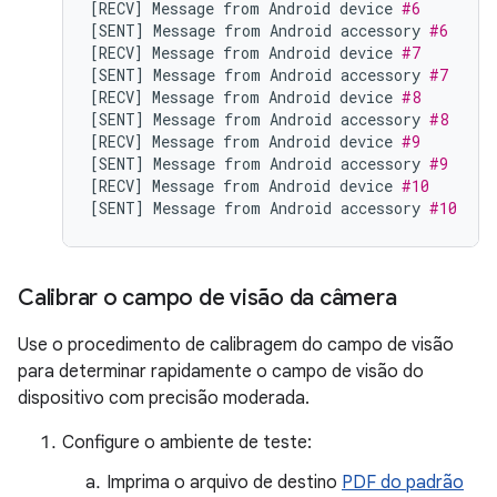
[
RECV
]
Message
from
Android
device
#6
[
SENT
]
Message
from
Android
accessory
#6
[
RECV
]
Message
from
Android
device
#7
[
SENT
]
Message
from
Android
accessory
#7
[
RECV
]
Message
from
Android
device
#8
[
SENT
]
Message
from
Android
accessory
#8
[
RECV
]
Message
from
Android
device
#9
[
SENT
]
Message
from
Android
accessory
#9
[
RECV
]
Message
from
Android
device
#10
[
SENT
]
Message
from
Android
accessory
#10
Calibrar o campo de visão da câmera
Use o procedimento de calibragem do campo de visão
para determinar rapidamente o campo de visão do
dispositivo com precisão moderada.
Configure o ambiente de teste:
Imprima o arquivo de destino
PDF do padrão