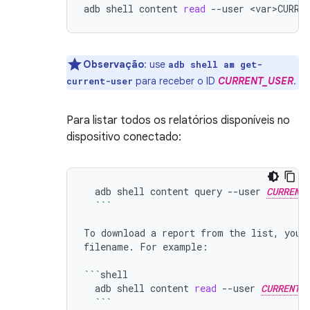
adb
shell
content
read
--user
<var>CURRE
Observação
:
use
adb shell am get-
para receber o ID
CURRENT_USER
.
current-user
Para listar todos os relatórios disponíveis no
dispositivo conectado:
adb
shell
content
query
--user
CURRENT
```
To
download
a
report
from
the
list,
you
filename.
For
example:

```
adb
shell
content
read
--user
CURRENT_
```