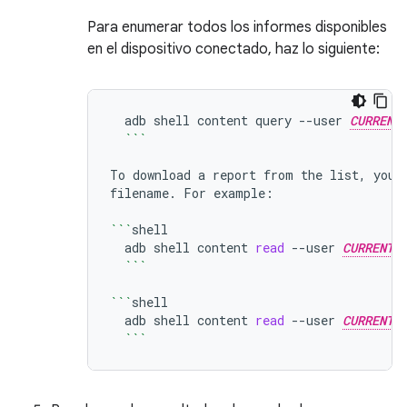
Para enumerar todos los informes disponibles
en el dispositivo conectado, haz lo siguiente:
adb
shell
content
query
--user
CURRENT
```
To
download
a
report
from
the
list,
you
filename.
For
example:

```
adb
shell
content
read
--user
CURRENT_
```
```
adb
shell
content
read
--user
CURRENT_
```