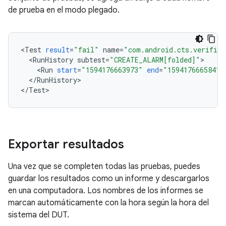
de prueba en el modo plegado.
<
Test
result
=
"fail"
name
=
"com.android.cts.verifier
<
RunHistory
subtest
=
"CREATE_ALARM[folded]"
<
Run
start
=
"1594176663973"
end
=
"1594176665841"
<
/
RunHistory
>

<
/
Test
Exportar resultados
Una vez que se completen todas las pruebas, puedes
guardar los resultados como un informe y descargarlos
en una computadora. Los nombres de los informes se
marcan automáticamente con la hora según la hora del
sistema del DUT.