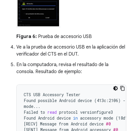
Figura 6:
Prueba de accesorio USB
Ve a la prueba de accesorio USB en la aplicación del
verificador del CTS en el DUT.
En la computadora, revisa el resultado de la
consola. Resultado de ejemplo:
CTS
USB
Accessory
Tester

Found
possible
Android
device
(
413c:2106
)
-
a
mode...

Failed
to
read
protocol
versionfigure3

Found
Android
device
in
accessory
mode
(
18d1:
[
RECV
]
Message
from
Android
device
#0
[
SENT
]
Message
from
Android
accessory
#0