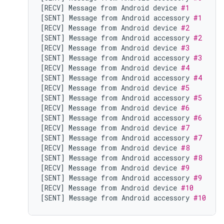
[
RECV
]
Message
from
Android
device
#1
[
SENT
]
Message
from
Android
accessory
#1
[
RECV
]
Message
from
Android
device
#2
[
SENT
]
Message
from
Android
accessory
#2
[
RECV
]
Message
from
Android
device
#3
[
SENT
]
Message
from
Android
accessory
#3
[
RECV
]
Message
from
Android
device
#4
[
SENT
]
Message
from
Android
accessory
#4
[
RECV
]
Message
from
Android
device
#5
[
SENT
]
Message
from
Android
accessory
#5
[
RECV
]
Message
from
Android
device
#6
[
SENT
]
Message
from
Android
accessory
#6
[
RECV
]
Message
from
Android
device
#7
[
SENT
]
Message
from
Android
accessory
#7
[
RECV
]
Message
from
Android
device
#8
[
SENT
]
Message
from
Android
accessory
#8
[
RECV
]
Message
from
Android
device
#9
[
SENT
]
Message
from
Android
accessory
#9
[
RECV
]
Message
from
Android
device
#10
[
SENT
]
Message
from
Android
accessory
#10