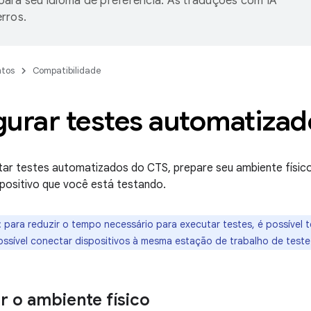
ara seu idioma de preferência. As traduções com IA
rros.
tos
Compatibilidade
gurar testes automatiza
ar testes automatizados do CTS, prepare seu ambiente físico
spositivo que você está testando.
:
para reduzir o tempo necessário para executar testes, é possível 
ossível conectar dispositivos à mesma estação de trabalho de tes
r o ambiente físico