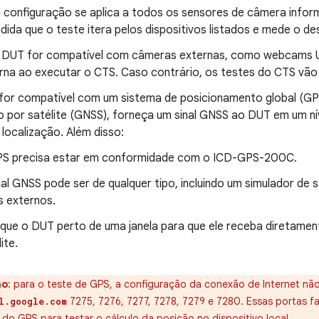
 configuração se aplica a todos os sensores de câmera info
dida que o teste itera pelos dispositivos listados e mede o d
 DUT for compatível com câmeras externas, como webcams 
rna ao executar o CTS. Caso contrário, os testes do CTS vão 
for compatível com um sistema de posicionamento global (GPS
 por satélite (GNSS), forneça um sinal GNSS ao DUT em um n
 localização. Além disso:
S precisa estar em conformidade com o ICD-GPS-200C.
nal GNSS pode ser de qualquer tipo, incluindo um simulador de s
is externos.
que o DUT perto de uma janela para que ele receba diretament
ite.
ão
:
para o teste de GPS, a configuração da conexão de Internet n
7275, 7276, 7277, 7278, 7279 e 7280. Essas portas 
l.google.com
 do GPS para testar o cálculo da posição no dispositivo local.