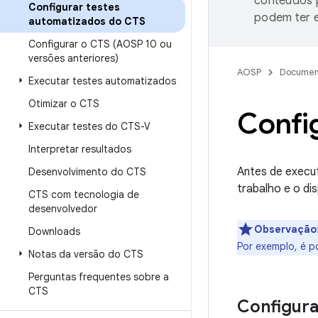
conteúdos p
Configurar testes
podem ter e
automatizados do CTS
Configurar o CTS (AOSP 10 ou
versões anteriores)
AOSP
Documen
Executar testes automatizados
Otimizar o CTS
Confi
Executar testes do CTS-V
Interpretar resultados
Antes de execut
Desenvolvimento do CTS
trabalho e o di
CTS com tecnologia de
desenvolvedor
Observação
Downloads
Por exemplo, é p
Notas da versão do CTS
Perguntas frequentes sobre a
CTS
Configura