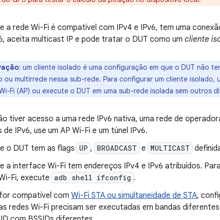
 se a rede Wi-Fi é compatível com IPv4 e IPv6, tem uma conex
v6, aceita multicast IP e pode tratar o DUT como um
cliente is
vação
:
um cliente isolado é uma configuração em que o DUT não tem
o ou multirrede nessa sub-rede. Para configurar um cliente isolado
Wi-Fi (AP) ou execute o DUT em uma sub-rede isolada sem outros d
ão tiver acesso a uma rede IPv6 nativa, uma rede de operado
 de IPv6, use um AP Wi-Fi e um túnel IPv6.
 se o DUT tem as flags
UP
,
BROADCAST
e
MULTICAST
definid
se a interface Wi-Fi tem endereços IPv4 e IPv6 atribuídos. Par
 Wi-Fi, execute
adb shell ifconfig
.
for compatível com
Wi-Fi STA ou simultaneidade de STA
, conf
sas redes Wi-Fi precisam ser executadas em bandas diferentes
D com BSSIDs diferentes.