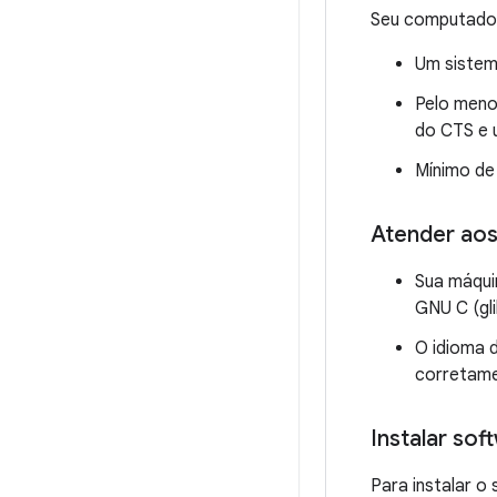
Seu computador
Um sistem
Pelo meno
do CTS e 
Mínimo de
Atender aos
Sua máquin
GNU C (gli
O idioma 
corretame
Instalar so
Para instalar 