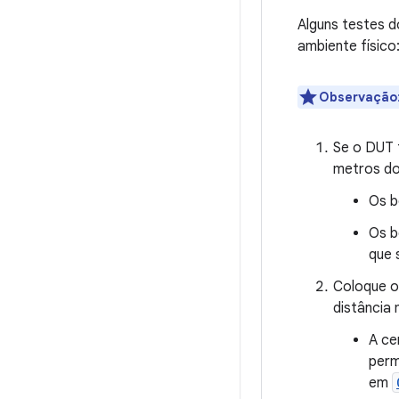
Alguns testes d
ambiente físico
Observação
Se o DUT 
metros do
Os b
Os b
que 
Coloque o
distância
A ce
perm
em