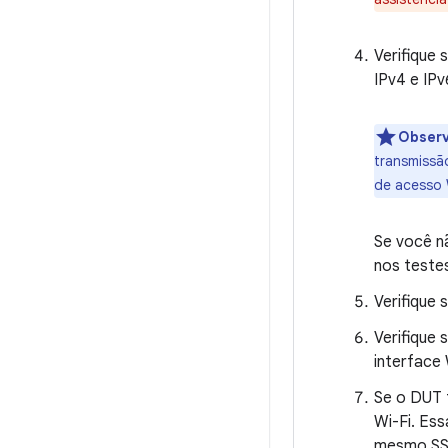
Verifique
IPv4 e IP
Obser
transmissã
de acesso 
Se você n
nos testes
Verifique
Verifique 
interface
Se o DUT 
Wi-Fi. Es
mesmo SSI