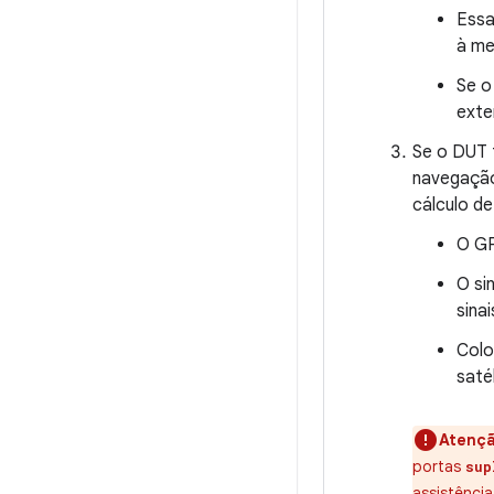
Essa
à me
Se o
exte
Se o DUT 
navegação
cálculo de
O GP
O si
sina
Colo
satél
Atenç
portas
sup
assistência