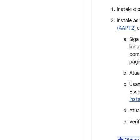
Instale o
Instale a
(AAPT2)
e
Siga
linh
com
pági
Atua
Usa
Esse
Inst
Atua
Veri
Obser