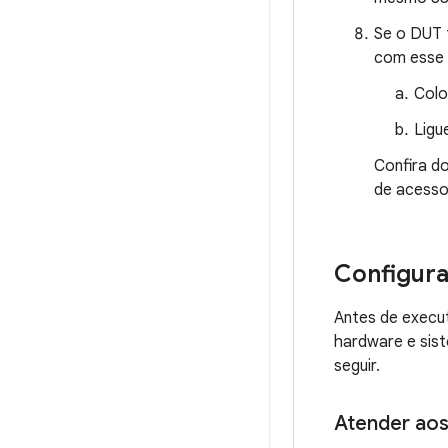
Se o DUT 
com esse 
Colo
Ligu
Confira d
de acesso
Configur
Antes de execut
hardware e sis
seguir.
Atender aos