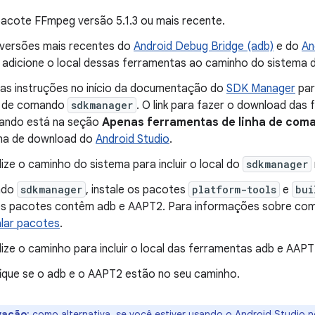
 pacote FFmpeg versão 5.1.3 ou mais recente.
s versões mais recentes do
Android Debug Bridge (adb)
e do
An
 adicione o local dessas ferramentas ao caminho do sistema 
 as instruções no início da documentação do
SDK Manager
par
a de comando
sdkmanager
. O link para fazer o download das 
ando está na seção
Apenas ferramentas de linha de com
na de download do
Android Studio
.
lize o caminho do sistema para incluir o local do
sdkmanager
ndo
sdkmanager
, instale os pacotes
platform-tools
e
bui
s pacotes contêm adb e AAPT2. Para informações sobre como
alar pacotes
.
lize o caminho para incluir o local das ferramentas adb e AAP
fique se o adb e o AAPT2 estão no seu caminho.
vação
:
como alternativa, se você estiver usando o Android Studio