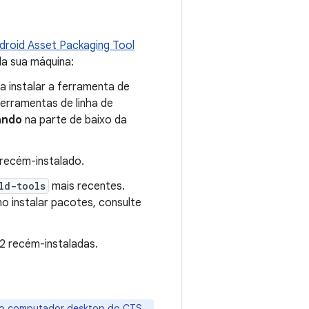
droid Asset Packaging Tool
da sua máquina:
a instalar a ferramenta de
ferramentas de linha de
ando
na parte de baixo da
recém-instalado.
ld-tools
mais recentes.
 instalar pacotes, consulte
T2 recém-instaladas.
 no computador desktop do CTS,