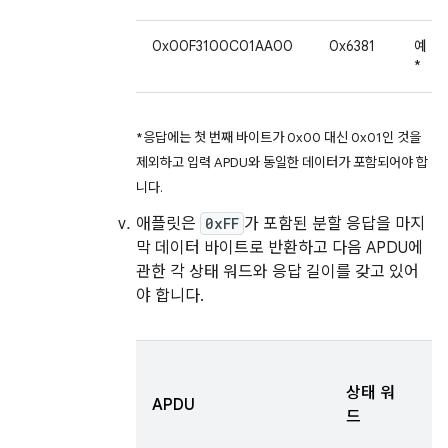
0x00F3100C01AA00
0x6381
예
*
*응답에는 첫 번째 바이트가 0x00 대신 0x01인 것을
제외하고 입력 APDU와 동일한 데이터가 포함되어야 합
니다.
애플릿은
0xFF
가 포함된 분할 응답을 마지
막 데이터 바이트로 반환하고 다음 APDU에
관한 각 상태 워드와 응답 길이를 갖고 있어
야 합니다.
응
상태 워
길
APDU
드
(
트