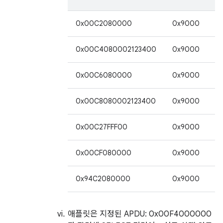
0x00C2080000
0x9000
2
0x00C4080002123400
0x9000
2
0x00C6080000
0x9000
2
0x00C8080002123400
0x9000
2
0x00C27FFF00
0x9000
3
0x00CF080000
0x9000
2
0x94C2080000
0x9000
2
애플릿은 지정된 APDU: 0x00F4000000