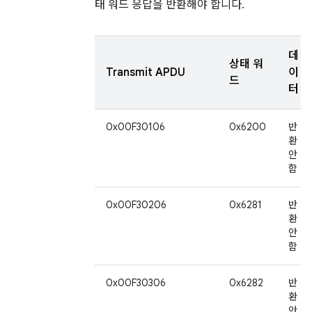
태 워드 응답을 반환해야 합니다.
데
상태 워
Transmit APDU
이
드
터
0x00F30106
0x6200
반
환
안
함
0x00F30206
0x6281
반
환
안
함
0x00F30306
0x6282
반
환
안