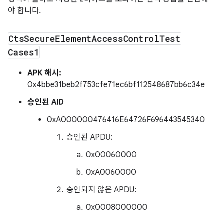
야 합니다.
Cts
Secure
Element
Access
Control
Test
Cases1
APK 해시:
0x4bbe31beb2f753cfe71ec6bf112548687bb6c34e
승인된 AID
0xA000000476416E64726F696443545340
승인된 APDU:
0x00060000
0xA0060000
승인되지 않은 APDU:
0x0008000000