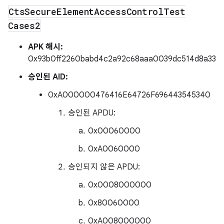
Cts
Secure
Element
Access
Control
Test
Cases2
APK 해시:
0x93b0ff2260babd4c2a92c68aaa0039dc514d8a33
승인된 AID:
0xA000000476416E64726F696443545340
승인된 APDU:
0x00060000
0xA0060000
승인되지 않은 APDU:
0x0008000000
0x80060000
0xA008000000