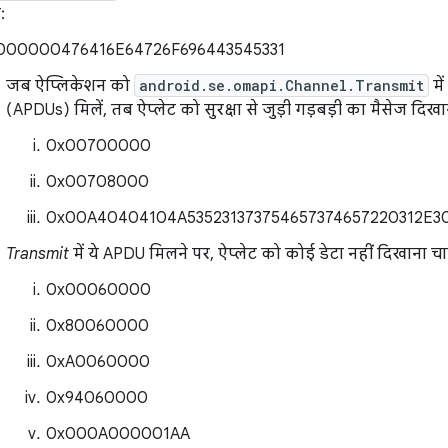
:
000000476416E64726F696443545331
जब ऐप्लिकेशन को
android.se.omapi.Channel.Transmit
मे
(APDUs) मिलें, तब ऐप्लेट को सुरक्षा से जुड़ी गड़बड़ी का मैसेज दिख
0x00700000
0x00708000
0x00A40404104A535231373754657374657220312E3
Transmit
में ये APDU मिलने पर, ऐप्लेट को कोई डेटा नहीं दिखाना च
0x00060000
0x80060000
0xA0060000
0x94060000
0x000A000001AA