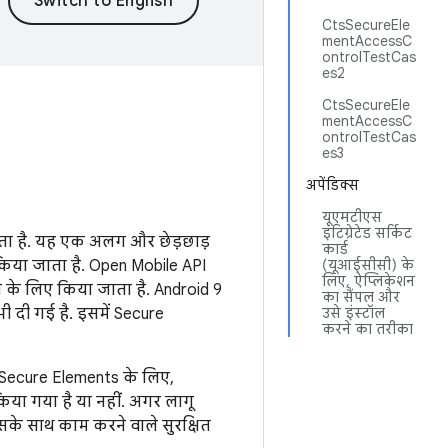
CtsSecureEle
mentAccessC
ontrolTestCas
es2
CtsSecureEle
mentAccessC
ontrolTestCas
es3
अपेंडिक्स
यूएमटीएस
इंटिग्रेटेड सर्किट
 होता है. यह एक अलग और छेड़छाड़
कार्ड
िए किया जाता है. Open Mobile API
(यूआईसीसी) के
लिए, ऐप्लिकेशन
े के लिए किया जाता है. Android 9
का सैंपल और
भी दी गई है. इसमें Secure
उसे इंस्टॉल
करने का तरीका
े Secure Elements के लिए,
किया गया है या नहीं. अगर लागू
सके साथ काम करने वाले सुरक्षित