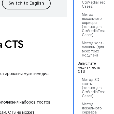
CtsMediaTest
Cases)
Метод
локального
сервера
(только для
CtsMediaTest
Cases)
а CTS
Метод хост-
машины (для
всех трех
модулей)
Запустите
медиа-тесты
CTS
естирования мультимедиа:
Метод SD-
.
карты
(только для
CtsMediaTest
Cases)
полнения наборов тестов.
Метод
локального
рам. CTS не может
сервера