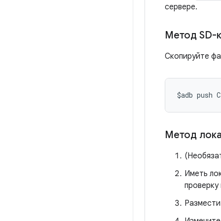
сервере.
Метод SD-к
Скопируйте фа
$adb push C
Метод лока
(Необяза
Иметь ло
проверку 
Размести