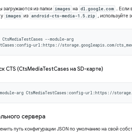
ы загружаются из папки
images
на
dl.google.com
. Если 
ку
images
из
android-cts-media-1.5.zip
, используйте э
 CtsMediaTestCases --module-arg

tCases:config-url:https://storage.googleapis.com/cts_me
к CTS (Cts
Media
Test
Cases на SD-карте)
module-arg CtsMediaTestCases:config-url:https://storage
льного сервера
енить путь конфигурации JSON по умолчанию на свой собст