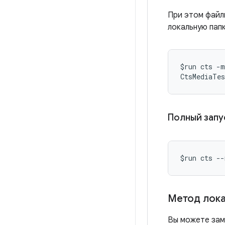
При этом файл
локальную пап
$run cts -m
CtsMediaTes
Полный запус
$run cts --
Метод лока
Вы можете зам