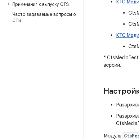
КТС Меди
Примечания к выпуску CTS
Cts
Часто задаваемые вопросы о
CTS
CtsM
КТС Меди
Cts
* CtsMediaTest
версий.
Настройк
Разархиви
Разархив
CtsMedia
Модуль
CtsMe