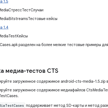
а 1.5
MediaСтрессТестСлучаи
ediaBitstreamsТестовые кейсы
а 1.4
MediaTestКейсы
Cases.apk разделен на более мелкие тестовые примеры для 
а медиа-тестов CTS
руйте загруженное содержимое android-cts-media-1.5.zip в 
ируйте загруженное содержимое медиафайлов CtsMediaTest
TestCases.
diaTestCases
поддерживает метод SD-карты и метод раз