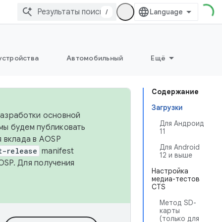
/
устройства
Автомобильный
Ещё
Содержание
Загрузки
 разработки основной
Для Андроид
 мы будем публиковать
11
я вклада в AOSP
Для Android
t-release
manifest
12 и выше
OSP. Для получения
Настройка
медиа-тестов
CTS
Метод SD-
карты
(только для