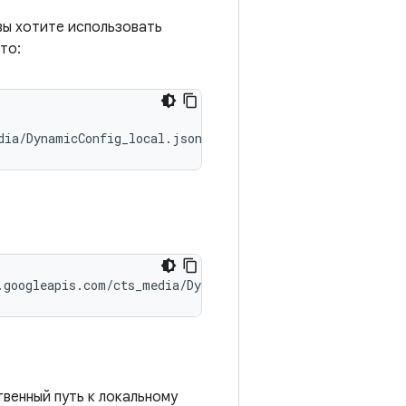
вы хотите использовать
то:
dia/DynamicConfig_local.json --module-arg CtsMediaTestC
.googleapis.com/cts_media/DynamicConfig_local.json --mo
венный путь к локальному