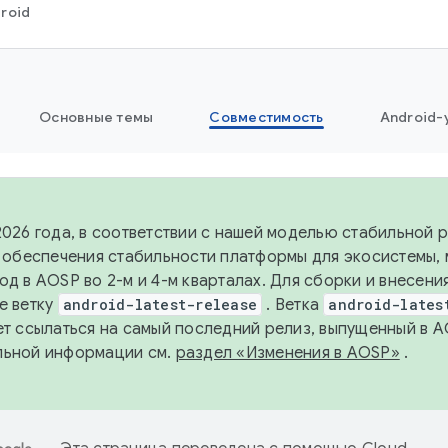
roid
Основные темы
Совместимость
Android-
2026 года, в соответствии с нашей моделью стабильной
я обеспечения стабильности платформы для экосистемы,
од в AOSP во 2-м и 4-м кварталах. Для сборки и внесени
е ветку
android-latest-release
. Ветка
android-lates
ет ссылаться на самый последний релиз, выпущенный в A
льной информации см.
раздел «Изменения в AOSP»
.