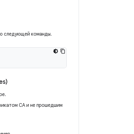
ью следующей команды.
es)
ре.
ификатом CA и не прошедшим