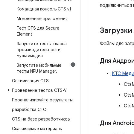
подключиться 
Командная консоль CTS v1
Мгновенные приложения
Тест CTS для Secure
Загрузки
Element
Файлы для загр
Запустите тесты класса
производительности
мультимедиа
Для Андрои
Запустите мобильные
тесты NPU Manager
.
КТС Меди
Оптимизация CTS
Cts
Проведение тестов CTS-V
Cts
Проанализируйте результаты
CtsM
разработка СТС
CTS на базе разработчиков
Для Android
Скачиваемые материалы