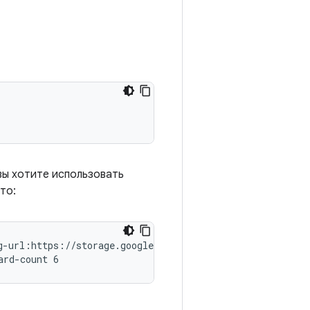
вы хотите использовать
то:
g-url:https://storage.googleapis.com/cts_media/DynamicCo
ard-count 6