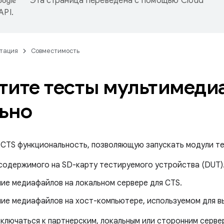
Эта страница переведена с помощью
Cloud
 API
.
тация
Совместимость
тите тесты мультимеди
ьно
 CTS функциональность, позволяющую запускать модули т
 содержимого на SD-карту тестируемого устройства (DUT)
ие медиафайлов на локальном сервере для CTS.
ие медиафайлов на хост-компьютере, используемом для вы
ключаться к партнерским, локальным или сторонним серве