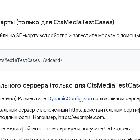
арты (только для Cts
Media
Test
Cases)
йлы на SD-карту устройства и запустите модуль с помощ
tsMediaTestCases /sdcard/
льного сервера (только для Cts
Media
Test
Cas
тельно) Разместите
DynamicConfig.json
на локальном серве
кальный сервер с включенным https, действительным серт
подлинности. Например, https://example.com.
те медиафайлы на этом сервере и получите URL-адрес.