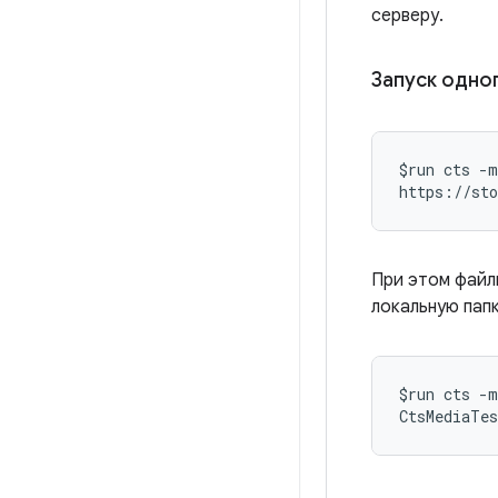
серверу.
Запуск одно
$run cts -m
https://sto
При этом файл
локальную пап
$run cts -m
CtsMediaTes