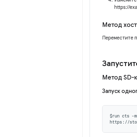
Измените 
https://e
Метод хост
Переместите па
Запустит
Метод SD-к
Запуск одно
$run cts -m
https://sto