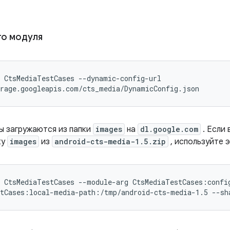
го модуля
 CtsMediaTestCases --dynamic-config-url

rage.googleapis.com/cts_media/DynamicConfig.json
ы загружаются из папки
images
на
dl.google.com
. Если 
ку
images
из
android-cts-media-1.5.zip
, используйте э
 CtsMediaTestCases --module-arg CtsMediaTestCases:confi
tCases:local-media-path:/tmp/android-cts-media-1.5 --sh