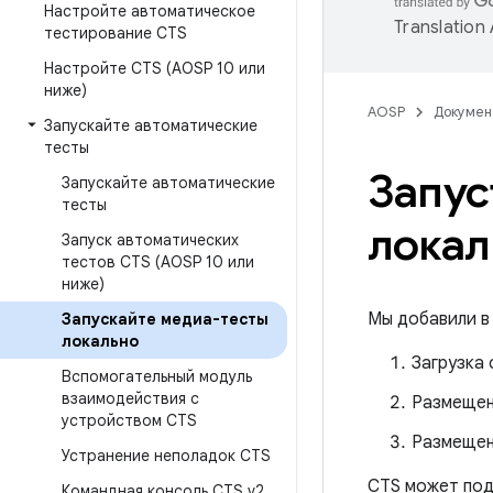
Настройте автоматическое
Translation
тестирование CTS
Настройте CTS (AOSP 10 или
ниже)
AOSP
Докумен
Запускайте автоматические
тесты
Запус
Запускайте автоматические
тесты
локал
Запуск автоматических
тестов CTS (AOSP 10 или
ниже)
Мы добавили в
Запускайте медиа-тесты
локально
Загрузка
Вспомогательный модуль
взаимодействия с
Размещен
устройством CTS
Размещен
Устранение неполадок CTS
CTS может под
Командная консоль CTS v2