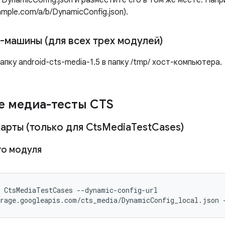
DynamicConfig.json и разместите его в том же месте. Напр
xample.com/a/b/DynamicConfig.json).
-машины (для всех трех модулей)
пку android-cts-media-1.5 в папку /tmp/ хост-компьютера.
е медиа-тесты CTS
арты (только для Cts
Media
Test
Cases)
го модуля
 CtsMediaTestCases --dynamic-config-url

rage.googleapis.com/cts_media/DynamicConfig_local.json 