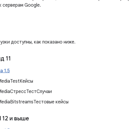
к серверам Google.
узки доступны, как показано ниже.
д 11
а 1.5
MediaTestКейсы
MediaСтрессТестСлучаи
ediaBitstreamsТестовые кейсы
 12 и выше