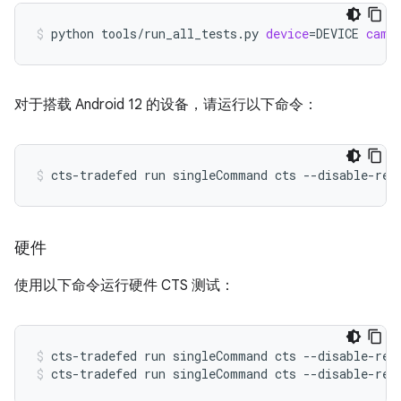
python
tools/run_all_tests.py
device
=
DEVICE
came
对于搭载 Android 12 的设备，请运行以下命令：
cts-tradefed
run
singleCommand
cts
--disable-reb
硬件
使用以下命令运行硬件 CTS 测试：
cts-tradefed
run
singleCommand
cts
--disable-reb
cts-tradefed
run
singleCommand
cts
--disable-reb