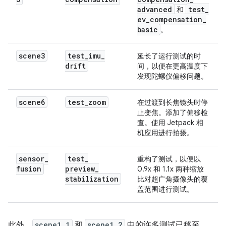
advanced
test
_
和
ev
_
compensation
_
basic
。
scene3
test
_
imu
_
延长了运行测试的时
drift
间，以便在更高温度下
发现陀螺仪偏移问题。
scene6
test
_
zoom
在过渡到长焦镜头时停
止变焦。添加了偏移检
查。使用 Jetpack 相
机应用进行拍摄。
sensor
_
test
_
重构了测试，以便以
fusion
preview
_
0.9x 和 1.1x 两种缩放
stabilization
比对超广角摄像头的覆
盖范围进行测试。
此外，
scene1_1
和
scene1_2
中的许多测试已移至