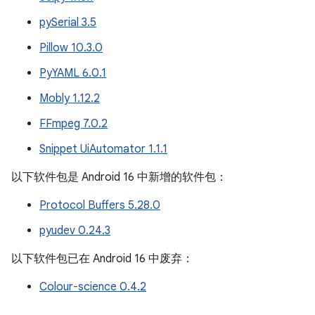
pySerial 3.5
Pillow 10.3.0
PyYAML 6.0.1
Mobly 1.12.2
FFmpeg 7.0.2
Snippet UiAutomator 1.1.1
以下软件包是 Android 16 中新增的软件包：
Protocol Buffers 5.28.0
pyudev 0.24.3
以下软件包已在 Android 16 中废弃：
Colour-science 0.4.2