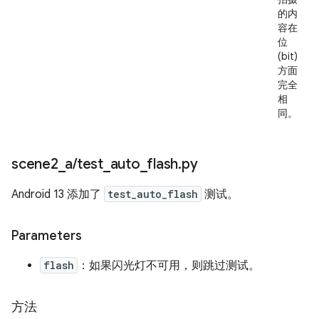
的内
容在
位
(bit)
方面
完全
相
同。
scene2
_
a
/
test
_
auto
_
flash
.
py
Android 13 添加了
test_auto_flash
测试。
Parameters
flash
：如果闪光灯不可用，则跳过测试。
方法