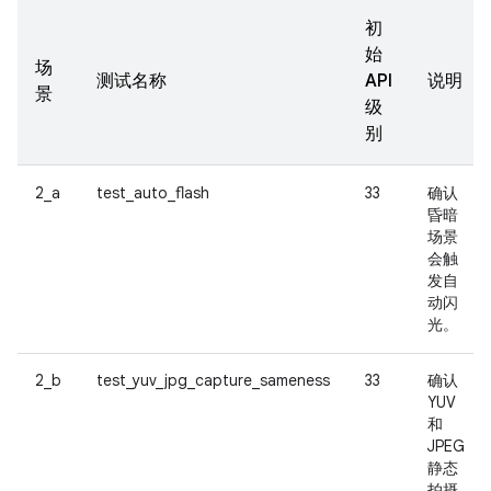
初
始
场
测试名称
API
说明
景
级
别
2_a
test_auto_flash
33
确认
昏暗
场景
会触
发自
动闪
光。
2_b
test_yuv_jpg_capture_sameness
33
确认
YUV
和
JPEG
静态
拍摄