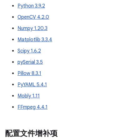
Python 3.9.2
OpenCV 4.2.0
Numpy 1.20.3
Matplotlib 3.3.4
Scipy 1.6.2
pySerial 3.5
Pillow 8.3.1
PyYAML 5.4.1
Mobly 1.11
FFmpeg 4.4.1
配置文件增补项