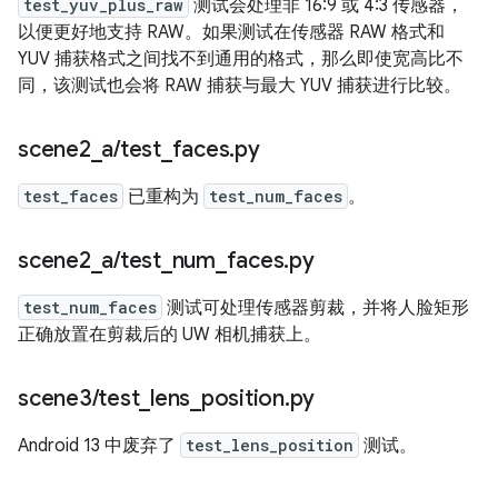
test_yuv_plus_raw
测试会处理非 16:9 或 4:3 传感器，
以便更好地支持 RAW。如果测试在传感器 RAW 格式和
YUV 捕获格式之间找不到通用的格式，那么即使宽高比不
同，该测试也会将 RAW 捕获与最大 YUV 捕获进行比较。
scene2
_
a
/
test
_
faces
.
py
test_faces
已重构为
test_num_faces
。
scene2
_
a
/
test
_
num
_
faces
.
py
test_num_faces
测试可处理传感器剪裁，并将人脸矩形
正确放置在剪裁后的 UW 相机捕获上。
scene3
/
test
_
lens
_
position
.
py
Android 13 中废弃了
test_lens_position
测试。