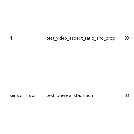
4
test_video_aspect_ratio_and_crop
33
sensor_fusion
test_preview_stabilition
33