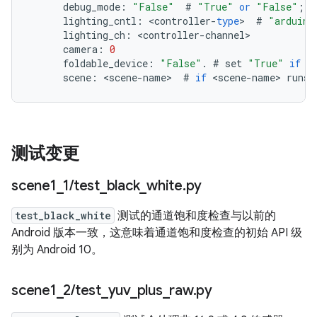
debug_mode
:
"False"
#
"True"
or
"False"
;
q
lighting_cntl
:
<
controller
-
type
>
#
"arduino
lighting_ch
:
<
controller
-
channel
camera
:
0
foldable_device
:
"False"
.
#
set
"True"
if
t
scene
:
<
scene
-
name
>
#
if
<
scene
-
name
>
runs
测试变更
scene1
_
1
/
test
_
black
_
white
.
py
test_black_white
测试的通道饱和度检查与以前的
Android 版本一致，这意味着通道饱和度检查的初始 API 级
别为 Android 10。
scene1
_
2
/
test
_
yuv
_
plus
_
raw
.
py