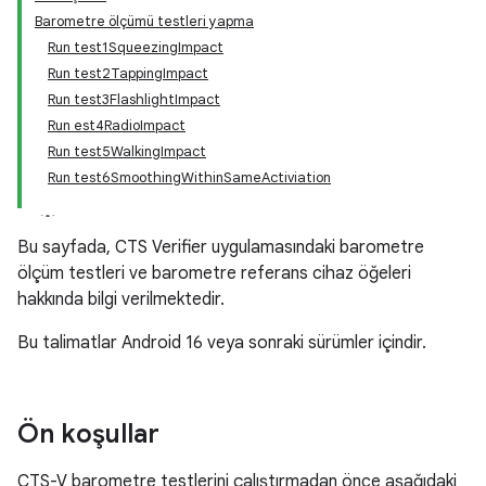
Barometre ölçümü testleri yapma
Run test1SqueezingImpact
Run test2TappingImpact
Run test3FlashlightImpact
Run est4RadioImpact
Run test5WalkingImpact
Run test6SmoothingWithinSameActiviation
Bu sayfada, CTS Verifier uygulamasındaki barometre
ölçüm testleri ve barometre referans cihaz öğeleri
hakkında bilgi verilmektedir.
Bu talimatlar Android 16 veya sonraki sürümler içindir.
Ön koşullar
CTS-V barometre testlerini çalıştırmadan önce aşağıdaki