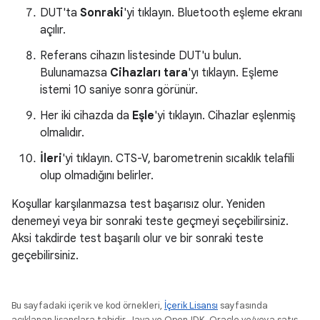
DUT'ta
Sonraki
'yi tıklayın. Bluetooth eşleme ekranı
açılır.
Referans cihazın listesinde DUT'u bulun.
Bulunamazsa
Cihazları tara
'yı tıklayın. Eşleme
istemi 10 saniye sonra görünür.
Her iki cihazda da
Eşle
'yi tıklayın. Cihazlar eşlenmiş
olmalıdır.
İleri
'yi tıklayın. CTS-V, barometrenin sıcaklık telafili
olup olmadığını belirler.
Koşullar karşılanmazsa test başarısız olur. Yeniden
denemeyi veya bir sonraki teste geçmeyi seçebilirsiniz.
Aksi takdirde test başarılı olur ve bir sonraki teste
geçebilirsiniz.
Bu sayfadaki içerik ve kod örnekleri,
İçerik Lisansı
sayfasında
açıklanan lisanslara tabidir. Java ve OpenJDK, Oracle ve/veya satış