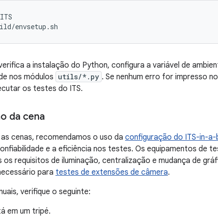
aITS
ild/envsetup.sh
rifica a instalação do Python, configura a variável de ambie
ade nos módulos
utils/*.py
. Se nenhum erro for impresso no
cutar os testes do ITS.
o da cena
r as cenas, recomendamos o uso da
configuração do ITS-in-a
nfiabilidade e a eficiência nos testes. Os equipamentos de t
 os requisitos de iluminação, centralização e mudança de gráfi
necessário para
testes de extensões de câmera
.
uais, verifique o seguinte:
á em um tripé.