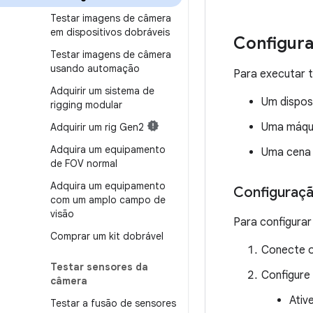
Testar imagens de câmera
em dispositivos dobráveis
Configur
Testar imagens de câmera
usando automação
Para executar t
Adquirir um sistema de
Um disposi
rigging modular
Uma máqui
Adquirir um rig Gen2
Adquira um equipamento
Uma cena 
de FOV normal
Adquira um equipamento
Configuraçã
com um amplo campo de
visão
Para configurar
Comprar um kit dobrável
Conecte o
Testar sensores da
Configure
câmera
Ativ
Testar a fusão de sensores