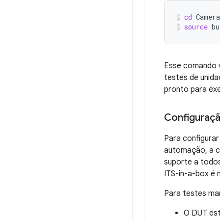
cd
Camer
source
bu
Esse comando ve
testes de unid
pronto para exe
Configuraçã
Para configura
automação, a co
suporte a todos
ITS-in-a-box é 
Para testes man
O DUT est