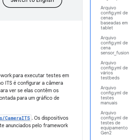
Arquivo
config.yml de
cenas
baseadas em
tablet
Arquivo
config.yml de
cena
sensor_fusion
Arquivo
config.yml de
vários
mework para executar testes em
testbeds
o ITS é configurar a câmera
Arquivo
para ver se elas contêm os
config.yml de
ontada para um gráfico de
testes
manuais
Arquivo
s/CameraITS
. Os dispositivos
config.yml de
testes de
te anunciados pelo framework
equipamento
Gen2