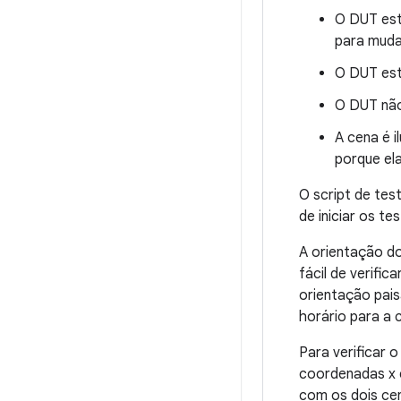
O DUT est
para muda
O DUT est
O DUT não
A cena é i
porque ela
O script de te
de iniciar os t
A orientação do
fácil de verifi
orientação pais
horário para a 
Para verificar 
coordenadas x 
com os dois cen