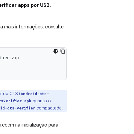
erificar apps por USB
.
ara mais informações, consulte
fier.zip
or do CTS (
android-cts-
quanto o
tsVerifier.apk
compactada.
oid-cts-verifier
recem na inicialização para