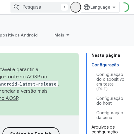
/
positivos Android
Mais
Nesta página
Configuração
ável e garantir a
Configuração
igo-fonte no AOSP no
do dispositivo
android-latest-release
.
em teste
(DUT)
renciar a versão mais
no AOSP
.
Configuração
do host
Configuração
da cena
Arquivos de
configuração