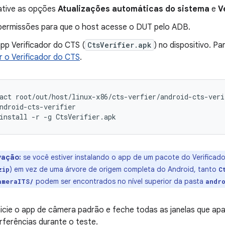
tive as opções
Atualizações automáticas do sistema
e
V
ermissões para que o host acesse o DUT pelo ADB.
app Verificador do CTS (
CtsVerifier.apk
) no dispositivo. P
 o Verificador do CTS
.
act
root/out/host/linux-x86/cts-verfier/android-cts-veri
ndroid-cts-verifier
install
-r
-g
CtsVerifier.apk
vação:
se você estiver instalando o app de um pacote do Verificad
) em vez de uma árvore de origem completa do Android, tanto
zip
C
podem ser encontrados no nível superior da pasta
ameraITS/
andr
icie o app de câmera padrão e feche todas as janelas que apa
erferências durante o teste.