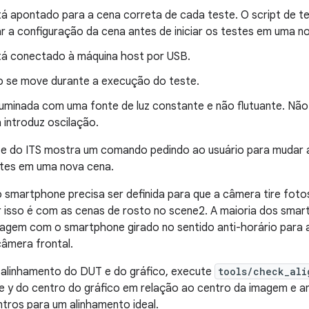
á apontado para a cena correta de cada teste. O script de 
r a configuração da cena antes de iniciar os testes em uma n
á conectado à máquina host por USB.
 se move durante a execução do teste.
luminada com uma fonte de luz constante e não flutuante. Não
 introduz oscilação.
ste do ITS mostra um comando pedindo ao usuário para mudar 
estes em uma nova cena.
 smartphone precisa ser definida para que a câmera tire fot
car isso é com as cenas de rosto no scene2. A maioria dos sm
agem com o smartphone girado no sentido anti-horário para a
câmera frontal.
o alinhamento do DUT e do gráfico, execute
tools/check_ali
e y do centro do gráfico em relação ao centro da imagem e 
tros para um alinhamento ideal.