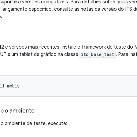
 suporte a versões compatíveis. Para detalhes sobre quais v
m lançamento específico, consulte as notas da versão do ITS
.
12 e versões mais recentes, instale o framework de teste do 
UT e um tablet de gráfico na classe
its_base_test
. Para in
ll
mobly
 do ambiente
 o ambiente de teste, execute: