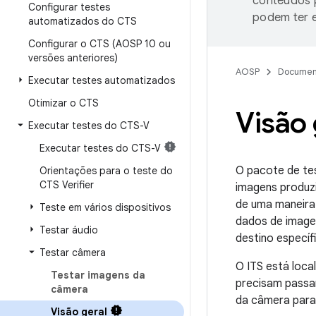
conteúdos p
Configurar testes
podem ter e
automatizados do CTS
Configurar o CTS (AOSP 10 ou
versões anteriores)
AOSP
Documen
Executar testes automatizados
Otimizar o CTS
Visão 
Executar testes do CTS-V
Executar testes do CTS-V
O pacote de tes
Orientações para o teste do
CTS Verifier
imagens produzi
de uma maneira 
Teste em vários dispositivos
dados de image
Testar áudio
destino específ
Testar câmera
O ITS está loca
Testar imagens da
precisam passa
câmera
da câmera para
Visão geral