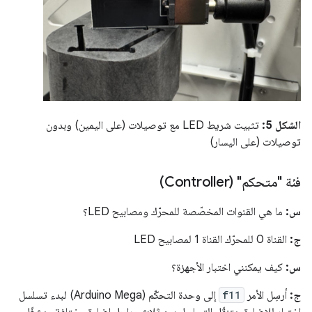
الشكل 5:
تثبيت شريط LED مع توصيلات (على اليمين) وبدون
توصيلات (على اليسار)
فئة "متحكم" (Controller)
س:
ما هي القنوات المخصّصة للمحرّك ومصابيح LED؟
ج:
القناة 0 للمحرّك القناة 1 لمصابيح LED
س:
كيف يمكنني اختبار الأجهزة؟
ج:
أرسِل الأمر
f11
إلى وحدة التحكّم (Arduino Mega) لبدء تسلسل
اختبار للإضاءة. يتنقّل التسلسل بين ثلاث مراحل إضاءة مختلفة ويشغّل