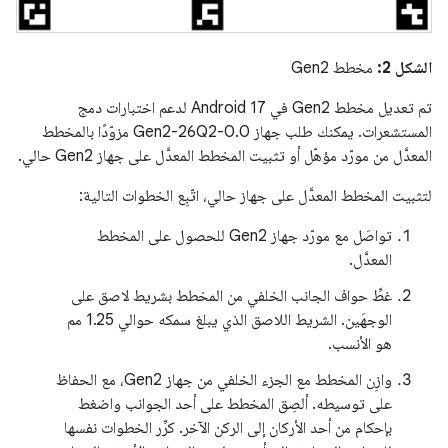
الشكل 2:
مخطط Gen2
تم تعديل مخطط Gen2 في Android 17 لدعم اختبارات دمج
المستشعرات. يمكنك طلب جهاز Gen2-26Q2-0.0 مزوّدًا بالمخطط
المعدَّل من مورّد مؤهّل أو تثبيت المخطط المعدَّل على جهاز Gen2 حالي.
لتثبيت المخطط المعدَّل على جهاز حالي، اتّبِع الخطوات التالية:
تواصَل مع مورّد جهاز Gen2 للحصول على المخطط
المعدَّل.
غطِّ حواف الجانب الخلفي من المخطط بشريط لاصق على
الوجهَين. الشريط اللاصق الذي يبلغ سمكه حوالي 1.25 مم
هو الأنسب.
وازِن المخطط مع الجزء الخلفي من جهاز Gen2، مع الحفاظ
على توسيطه. ألصِق المخطط على أحد الجوانب واضغط
بإحكام من أحد الأركان إلى الركن الآخر. كرِّر الخطوات نفسها