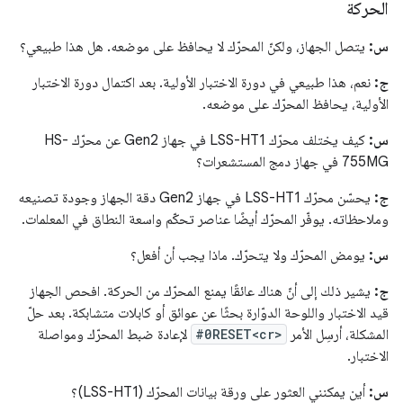
الحركة
س:
يتصل الجهاز، ولكنّ المحرّك لا يحافظ على موضعه. هل هذا طبيعي؟
ج:
نعم، هذا طبيعي في دورة الاختبار الأولية. بعد اكتمال دورة الاختبار
الأولية، يحافظ المحرّك على موضعه.
س:
كيف يختلف محرّك LSS-HT1 في جهاز Gen2 عن محرّك HS-
755MG في جهاز دمج المستشعرات؟
ج:
يحسّن محرّك LSS-HT1 في جهاز Gen2 دقة الجهاز وجودة تصنيعه
وملاحظاته. يوفّر المحرّك أيضًا عناصر تحكّم واسعة النطاق في المعلمات.
س:
يومض المحرّك ولا يتحرّك. ماذا يجب أن أفعل؟
ج:
يشير ذلك إلى أنّ هناك عائقًا يمنع المحرّك من الحركة. افحص الجهاز
قيد الاختبار واللوحة الدوّارة بحثًا عن عوائق أو كابلات متشابكة. بعد حلّ
المشكلة، أرسِل الأمر
#0RESET<cr>
لإعادة ضبط المحرّك ومواصلة
الاختبار.
س:
أين يمكنني العثور على ورقة بيانات المحرّك (LSS-HT1)؟