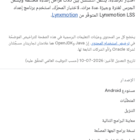
الجرس لفترة وجيزة عدة مرات. لاختبار المحرّك، استخدِم برنامج إعداد
Lynxmotion LSS المتوفّر من
Lynxmotion
.
يخضع كل من المحتوى وعيّنات التعليمات البرمجية في هذه الصفحة للتراخيص الموضحّة
في
ترخيص استخدام المحتوى
. إنّ Java وOpenJDK هما علامتان تجاريتان مسجَّلتان
لشركة Oracle و/أو الشركات التابعة لها.
تاريخ التعديل الأخير: 2026-07-10 (حسب التوقيت العالمي المتفَّق عليه)
الإصدار
مستودع Android
المتطلّبات
التنزيل
معاينة البرامج الثنائية
نسخة برامج الجهة المصنِّعة