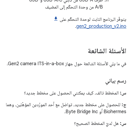
طرف USB-A من كابلَي USB-A/C وUSB-
A/B من وحدة التحكّم إلى المضيف
يتوفّر البرنامج الثابت لوحدة التحكّم على
.
gen2_production_v2.ino
الأسئلة الشائعة
في ما يلي الأسئلة الشائعة حول جهاز Gen2 camera ITS-in-a-box.
رسم بياني
س:
المخطط تالف، كيف يمكنني الحصول على مخطط جديد؟
ج:
للحصول على مخطط جديد، تواصَل مع أحد المورّدين المؤهّلين، وهما
Biohermes أو Byte Bridge Inc.
س:
هل لديّ المخطط الصحيح؟