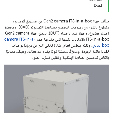
الحركة
يتألّف جهاز Gen2 camera ITS-in-a-box من صندوق ألومنيوم
مقطوع بالليزر من رسومات التصميم بمساعدة الكمبيوتر (CAD)، ومخطط
اختبار مطبوع، وجهاز قيد الاختبار (DUT). يتمتّع جهاز Gen2 camera
ITS-in-a-box بالإمكانات نفسها التي يقدّمها جهاز
camera ITS-in-a-
box العادي
، ولكنّه يتضمّن نظام إضاءة ثلاثي المراحل مزوّدًا بوحدات
LED عالية الجودة، ومحرّكًا محسّنًا قويًا يقدّم ملاحظات، وهيكلًا معدنيًا
بالكامل لتحسين الصلابة الهيكلية وتقليل تسرّب الضوء.