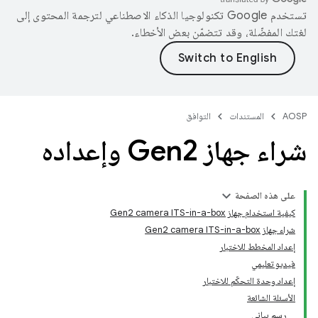
تستخدم Google تكنولوجيا الذكاء الاصطناعي لترجمة المحتوى إلى
لغتك المفضّلة، وقد تتضمّن بعض الأخطاء.
AOSP
المستندات
التوافق
شراء جهاز Gen2 وإعداده
على هذه الصفحة
كيفية استخدام جهاز Gen2 camera ITS-in-a-box
شراء جهاز Gen2 camera ITS-in-a-box
إعداد المخطط للاختبار
فيديو تعليمي
إعداد وحدة التحكّم للاختبار
الأسئلة الشائعة
رسم بياني