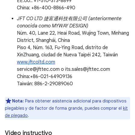
EE.UU.: +1-510-373-8899
China: +86-400-8866-490
JFT CO LTD 捷富通科技有限公司 (anteriormente
conocida como MYWAY DESIGN)
Núm. 40, Lane 22, Heai Road, Wujing Town, Minhang
District, Shanghái, China
Piso 4, Núm. 163, Fu-Ying Road, distrito de
XinZhuang, ciudad de Nueva Taipéi 242, Taiwán
www.jftcoltd.com
service@jfttec.com o its.sales@jfttec.com
China:+86-021-64909136
Taiwán: 886-2-29089060
Nota:
Para obtener asistencia adicional para dispositivos
plegables y de factor de forma grande, puedes comprar el
kit
de plegado
.
Video instructivo