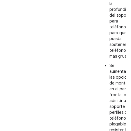
la
profundid
del soport
para
teléfonos
para que
pueda
sostener
teléfonos
más grueso
Se
aumentaro
las opcion
de montaje
en el panel
frontal par
admitir un
soporte pa
perfiles de
teléfonos
plegables 
resistentes