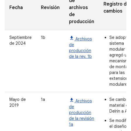
de
Registro de
Fecha
Revisión
archivos
cambios
de
producción
Septiembre
1b
Se adoptó
Archivos
de 2024
sistema
de
modular (s
producción
agregó un
de la rev. 1b
mecanismo
de montaje
para las
extensione
modulares)
Mayo de
1a
Se cambió 
Archivos
2019
material de
de
Delrin a AB
producción
de la revisión
Se modific
1a
el diseño d