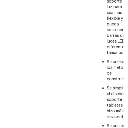
soporte de
luz para q
sea más
flexible y
pueda
sostener
barras de
luces LED 
diferentes
tamaños.
Se unificar
los métod
de
construcci
Se simplifi
el diseño d
soporte pa
tabletas y 
hizo más
resistente.
Se aument