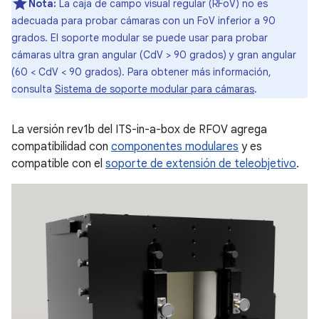
Nota:
La caja de campo visual regular (RFoV) no es
adecuada para probar cámaras con un FoV inferior a 90
grados. El soporte modular se puede usar para probar
cámaras ultra gran angular (CdV > 90 grados) y gran angular
(60 < CdV < 90 grados). Para obtener más información,
consulta
Sistema de soporte modular para cámaras
.
La versión rev1b del ITS-in-a-box de RFOV agrega
compatibilidad con
componentes modulares
y es
compatible con el
soporte de extensión de teleobjetivo
.