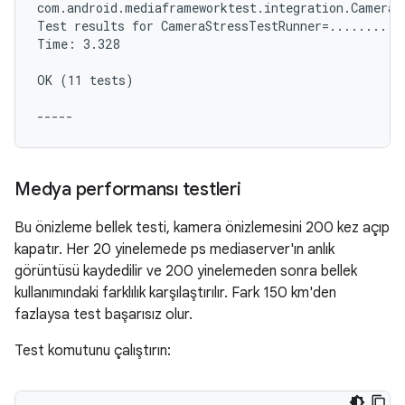
com.android.mediaframeworktest.integration.CameraBi
Test results for CameraStressTestRunner=...........
Time: 3.328

OK (11 tests)

Medya performansı testleri
Bu önizleme bellek testi, kamera önizlemesini 200 kez açıp
kapatır. Her 20 yinelemede ps mediaserver'ın anlık
görüntüsü kaydedilir ve 200 yinelemeden sonra bellek
kullanımındaki farklılık karşılaştırılır. Fark 150 km'den
fazlaysa test başarısız olur.
Test komutunu çalıştırın: