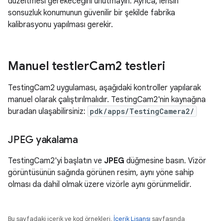
düzeltmesi gerekeceğini unutmayın. Ayrıca, lensin
sonsuzluk konumunun güvenilir bir şekilde fabrika
kalibrasyonu yapılması gerekir.
Manuel testler
Cam2 testleri
TestingCam2 uygulaması, aşağıdaki kontroller yapılarak
manuel olarak çalıştırılmalıdır. TestingCam2'nin kaynağına
buradan ulaşabilirsiniz:
pdk/apps/TestingCamera2/
JPEG yakalama
TestingCam2'yi başlatın ve
JPEG
düğmesine basın. Vizör
görüntüsünün sağında görünen resim, aynı yöne sahip
olması da dahil olmak üzere vizörle aynı görünmelidir.
Bu sayfadaki içerik ve kod örnekleri,
İçerik Lisansı
sayfasında