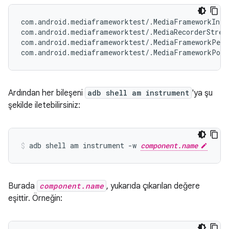
com.android.mediaframeworktest/.MediaFrameworkInteg
com.android.mediaframeworktest/.MediaRecorderStress
com.android.mediaframeworktest/.MediaFrameworkPerf
Ardından her bileşeni
adb shell am instrument
'ya şu
şekilde iletebilirsiniz:
adb shell am instrument -w 
component.name
Burada
component.name
, yukarıda çıkarılan değere
eşittir. Örneğin: