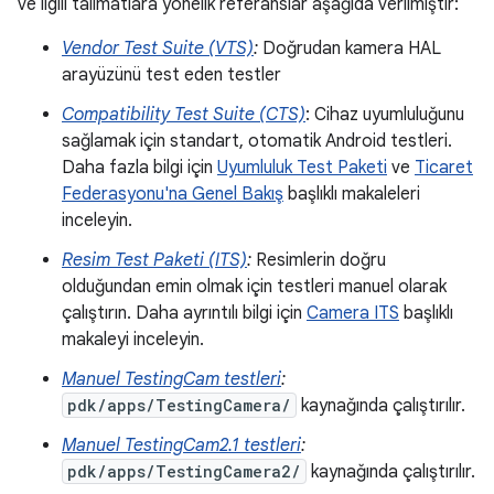
ve ilgili talimatlara yönelik referanslar aşağıda verilmiştir:
Vendor Test Suite (VTS)
:
Doğrudan kamera HAL
arayüzünü test eden testler
Compatibility Test Suite (CTS)
: Cihaz uyumluluğunu
sağlamak için standart, otomatik Android testleri.
Daha fazla bilgi için
Uyumluluk Test Paketi
ve
Ticaret
Federasyonu'na Genel Bakış
başlıklı makaleleri
inceleyin.
Resim Test Paketi (ITS)
:
Resimlerin doğru
olduğundan emin olmak için testleri manuel olarak
çalıştırın. Daha ayrıntılı bilgi için
Camera ITS
başlıklı
makaleyi inceleyin.
Manuel TestingCam testleri
:
pdk/apps/TestingCamera/
kaynağında çalıştırılır.
Manuel TestingCam2.1 testleri
:
pdk/apps/TestingCamera2/
kaynağında çalıştırılır.