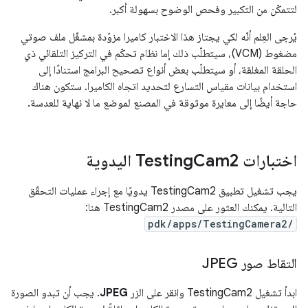
لتتمكّن من التكبير وفحص الوضوح بسهولة أكبر.
يُرجى العِلم أنّه لكي يجتاز هذا الاختبار كاميرا مزوّدة بمشغّل ملف صوتي
مضغوط (VCM)، سيتطلّب ذلك إما نظام تحكّم في التركيز التلقائي ذي
الحلقة المغلقة، أو سيتطلّب بعض أنواع تصحيح البرامج استنادًا إلى
استخدام بيانات مقياس التسارع لتحديد اتجاه الكاميرا. ستكون هناك
حاجة أيضًا إلى معايرة موثوقة في المصنع لموضع ما لا نهاية للعدسة.
اختبارات Testing
Cam2 اليدوية
يجب تشغيل تطبيق TestingCam2 يدويًا مع إجراء عمليات التحقّق
التالية. يمكنك العثور على مصدر TestingCam2 هنا:
pdk/apps/TestingCamera2/
التقاط صور JPEG
ابدأ تشغيل TestingCam2 وانقر على الزر
JPEG
. يجب أن تبدو الصورة