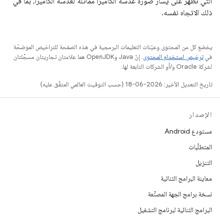
التي تظهر على يسار صورة عدسة الكاميرا مماثلةً لعدسة الكاميرا، بما في
ذلك الاتجاه نفسه.
يخضع كل من المحتوى وعيّنات التعليمات البرمجية في هذه الصفحة للتراخيص الموضحّة
في
ترخيص استخدام المحتوى
. إنّ Java وOpenJDK هما علامتان تجاريتان مسجَّلتان
لشركة Oracle و/أو الشركات التابعة لها.
تاريخ التعديل الأخير: 2026-06-18 (حسب التوقيت العالمي المتفَّق عليه)
الإصدار
مستودع Android
المتطلّبات
التنزيل
معاينة البرامج الثنائية
نسخة برامج الجهة المصنِّعة
البرامج الثنائية لبرنامج التشغيل