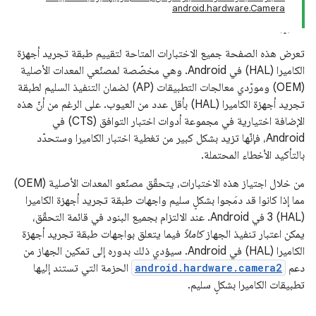
android.hardware.Camera
تعرض هذه الصفحة جميع الاختبارات المتاحة لتقييم طبقة تجريد أجهزة
الكاميرا (HAL) في Android. وهي مخصّصة لمصنّعي المعدات الأصلية
(OEM) ومورّدي معالجات التطبيقات (AP) لضمان التنفيذ السليم لطبقة
تجريد أجهزة الكاميرا (HAL) بأقل عدد من العيوب. على الرغم من أنّ هذه
الإضافة اختيارية في مجموعة أدوات اختبار التوافق (CTS) في
Android، فإنّها تزيد بشكل كبير من تغطية اختبار الكاميرا وستحدّد
بالتأكيد الأخطاء المحتملة.
من خلال اجتياز هذه الاختبارات، يتحقّق مصنّعو المعدات الأصلية (OEM)
مما إذا كانوا قد دمَجوا بشكلٍ سليم واجهات طبقة تجريد أجهزة الكاميرا
(HAL) 3 في Android. عند الالتزام بجميع البنود في قائمة التحقّق،
يمكن اعتبار تنفيذ الجهاز
كاملاً
فيما يتعلق بواجهات طبقة تجريد أجهزة
الكاميرا (HAL) في Android. سيؤدي ذلك بدوره إلى تمكين الجهاز من
دعم
android.hardware.camera2
الحزمة التي تستند إليها
تطبيقات الكاميرا بشكلٍ سليم.