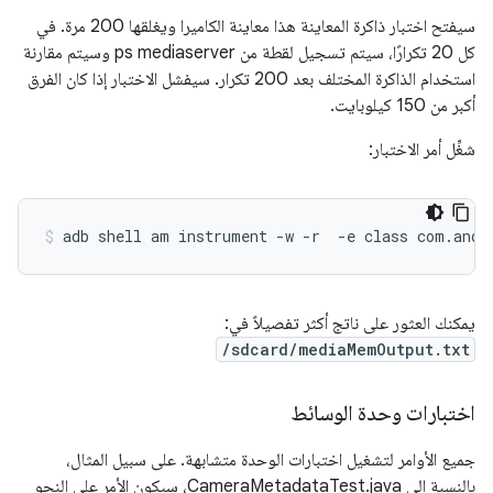
سيفتح اختبار ذاكرة المعاينة هذا معاينة الكاميرا ويغلقها 200 مرة. في
كل 20 تكرارًا، سيتم تسجيل لقطة من ps mediaserver وسيتم مقارنة
استخدام الذاكرة المختلف بعد 200 تكرار. سيفشل الاختبار إذا كان الفرق
أكبر من 150 كيلوبايت.
شغِّل أمر الاختبار:
يمكنك العثور على ناتج أكثر تفصيلاً في:
/sdcard/mediaMemOutput.txt
اختبارات وحدة الوسائط
جميع الأوامر لتشغيل اختبارات الوحدة متشابهة. على سبيل المثال،
بالنسبة إلى CameraMetadataTest.java، سيكون الأمر على النحو