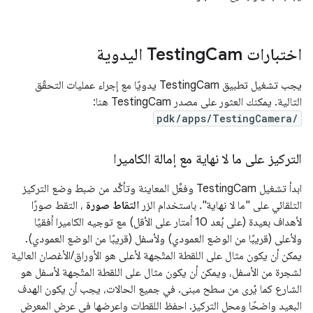
اختبارات Testing
Cam اليدوية
يجب تشغيل تطبيق TestingCam يدويًا مع إجراء عمليات التحقّق
التالية. يمكنك العثور على مصدر TestingCam هنا:
pdk/apps/TestingCamera/
التركيز على ما لا نهاية مع إمالة الكاميرا
ابدأ تشغيل TestingCam وفعِّل المعاينة وتأكَّد من ضبط وضع التركيز
التلقائي على "ما لا نهاية". باستخدام الزر
التقاط صورة
، التقط صورًا
لأهداف بعيدة (على بُعد 10 أمتار على الأقل) مع توجيه الكاميرا أفقيًا
ولأعلى (قريبًا من الوضع العمودي) ولأسفل (قريبًا من الوضع العمودي).
يمكن أن يكون مثال على اللقطة المتّجهة لأعلى هو الأوراق/الأغصان العالية
لشجرة من الأسفل، ويمكن أن يكون مثال على اللقطة المتّجهة لأسفل هو
الشارع كما يُرى من سطح مبنى. في جميع الحالات، يجب أن يكون الهدف
البعيد واضحًا ومحل التركيز. احفظ اللقطات واعرضها في عرض المعرض