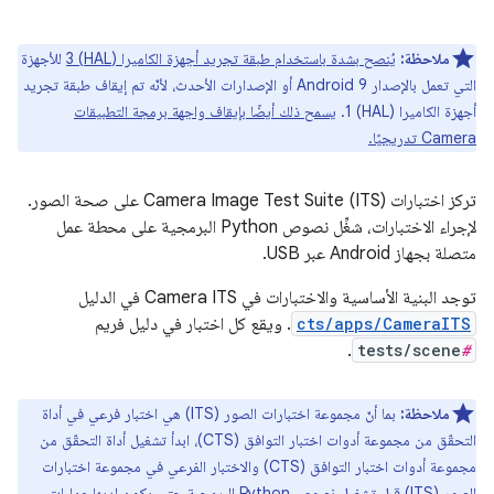
ملاحظة:
يُنصح بشدة باستخدام طبقة تجريد أجهزة الكاميرا (HAL) 3
للأجهزة
التي تعمل بالإصدار Android 9 أو الإصدارات الأحدث، لأنّه تم إيقاف طبقة تجريد
أجهزة الكاميرا (HAL) 1.
يسمح ذلك أيضًا بإيقاف واجهة برمجة التطبيقات
Camera تدريجيًا.
تركز اختبارات Camera Image Test Suite (ITS) على صحة الصور.
لإجراء الاختبارات، شغِّل نصوص Python البرمجية على محطة عمل
متصلة بجهاز Android عبر USB.
توجد البنية الأساسية والاختبارات في Camera ITS في الدليل
cts/apps/CameraITS
. ويقع كل اختبار في دليل فريم
.
tests/scene
#
ملاحظة:
بما أنّ مجموعة اختبارات الصور (ITS) هي اختبار فرعي في أداة
التحقّق من مجموعة أدوات اختبار التوافق (CTS)، ابدأ تشغيل أداة التحقّق من
مجموعة أدوات اختبار التوافق (CTS) والاختبار الفرعي في مجموعة اختبارات
الصور (ITS) قبل تشغيل نصوص Python البرمجية حتى يكون لديها عمليات